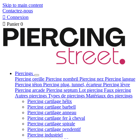
Skip to main content
Contactez-nous

Connexion

Panier
0
Piercings
Piercing oreille
Piercing nombril
Piercing nez
Piercing langue
Piercing téton
Piercing plug, tunnel, écarteur
Piercing lèvre
Piercing arcade
Piercing septum
Lot piercing
Faux piercing
Autres piercings
Types de piercings
Matériaux des piercings
Piercing cartilage hélix
Piercing cartilage barbell
Piercing cartilage anneau
Piercing cartilage fer à cheval
Piercing cartilage spirale
Piercing cartilage pendentif
Piercing industriel