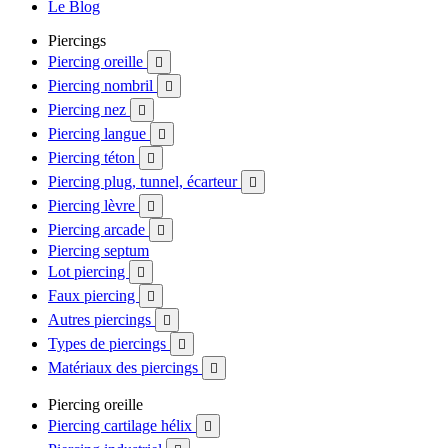
Le Blog
Piercings
Piercing oreille

Piercing nombril

Piercing nez

Piercing langue

Piercing téton

Piercing plug, tunnel, écarteur

Piercing lèvre

Piercing arcade

Piercing septum
Lot piercing

Faux piercing

Autres piercings

Types de piercings

Matériaux des piercings

Piercing oreille
Piercing cartilage hélix
