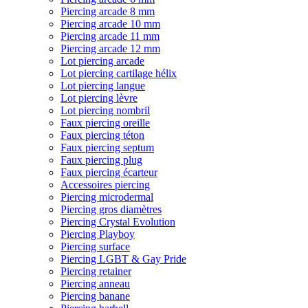
Piercing arcade 8 mm
Piercing arcade 10 mm
Piercing arcade 11 mm
Piercing arcade 12 mm
Lot piercing arcade
Lot piercing cartilage hélix
Lot piercing langue
Lot piercing lèvre
Lot piercing nombril
Faux piercing oreille
Faux piercing téton
Faux piercing septum
Faux piercing plug
Faux piercing écarteur
Accessoires piercing
Piercing microdermal
Piercing gros diamètres
Piercing Crystal Evolution
Piercing Playboy
Piercing surface
Piercing LGBT & Gay Pride
Piercing retainer
Piercing anneau
Piercing banane