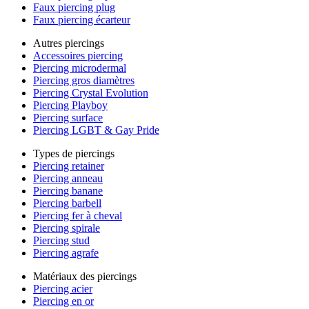
Faux piercing plug
Faux piercing écarteur
Autres piercings
Accessoires piercing
Piercing microdermal
Piercing gros diamètres
Piercing Crystal Evolution
Piercing Playboy
Piercing surface
Piercing LGBT & Gay Pride
Types de piercings
Piercing retainer
Piercing anneau
Piercing banane
Piercing barbell
Piercing fer à cheval
Piercing spirale
Piercing stud
Piercing agrafe
Matériaux des piercings
Piercing acier
Piercing en or