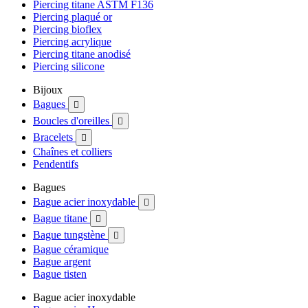
Piercing titane ASTM F136
Piercing plaqué or
Piercing bioflex
Piercing acrylique
Piercing titane anodisé
Piercing silicone
Bijoux
Bagues

Boucles d'oreilles

Bracelets

Chaînes et colliers
Pendentifs
Bagues
Bague acier inoxydable

Bague titane

Bague tungstène

Bague céramique
Bague argent
Bague tisten
Bague acier inoxydable