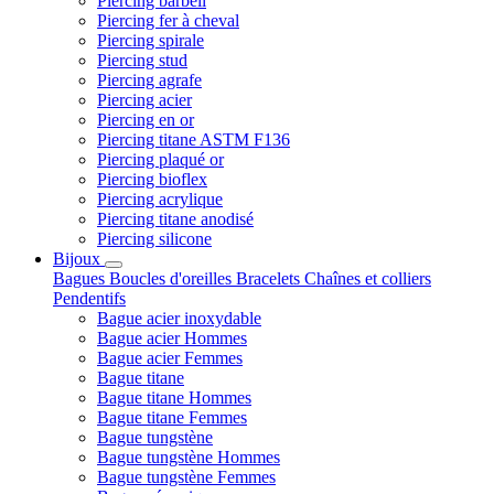
Piercing barbell
Piercing fer à cheval
Piercing spirale
Piercing stud
Piercing agrafe
Piercing acier
Piercing en or
Piercing titane ASTM F136
Piercing plaqué or
Piercing bioflex
Piercing acrylique
Piercing titane anodisé
Piercing silicone
Bijoux
Bagues
Boucles d'oreilles
Bracelets
Chaînes et colliers
Pendentifs
Bague acier inoxydable
Bague acier Hommes
Bague acier Femmes
Bague titane
Bague titane Hommes
Bague titane Femmes
Bague tungstène
Bague tungstène Hommes
Bague tungstène Femmes