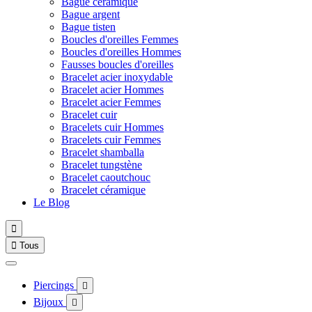
Bague céramique
Bague argent
Bague tisten
Boucles d'oreilles Femmes
Boucles d'oreilles Hommes
Fausses boucles d'oreilles
Bracelet acier inoxydable
Bracelet acier Hommes
Bracelet acier Femmes
Bracelet cuir
Bracelets cuir Hommes
Bracelets cuir Femmes
Bracelet shamballa
Bracelet tungstène
Bracelet caoutchouc
Bracelet céramique
Le Blog


Tous
Piercings

Bijoux
