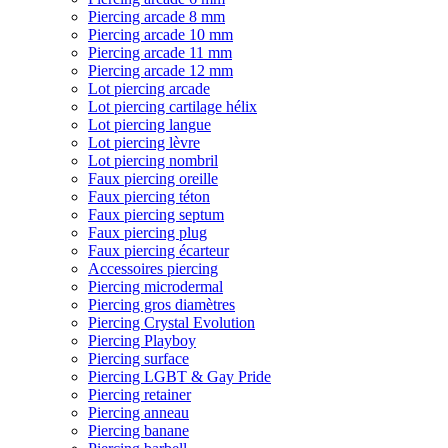
Piercing arcade 8 mm
Piercing arcade 10 mm
Piercing arcade 11 mm
Piercing arcade 12 mm
Lot piercing arcade
Lot piercing cartilage hélix
Lot piercing langue
Lot piercing lèvre
Lot piercing nombril
Faux piercing oreille
Faux piercing téton
Faux piercing septum
Faux piercing plug
Faux piercing écarteur
Accessoires piercing
Piercing microdermal
Piercing gros diamètres
Piercing Crystal Evolution
Piercing Playboy
Piercing surface
Piercing LGBT & Gay Pride
Piercing retainer
Piercing anneau
Piercing banane