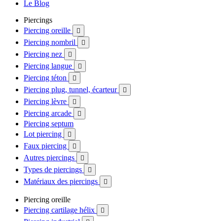
Le Blog
Piercings
Piercing oreille

Piercing nombril

Piercing nez

Piercing langue

Piercing téton

Piercing plug, tunnel, écarteur

Piercing lèvre

Piercing arcade

Piercing septum
Lot piercing

Faux piercing

Autres piercings

Types de piercings

Matériaux des piercings

Piercing oreille
Piercing cartilage hélix
