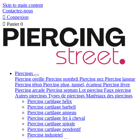
Skip to main content
Contactez-nous

Connexion

Panier
0
Piercings
Piercing oreille
Piercing nombril
Piercing nez
Piercing langue
Piercing téton
Piercing plug, tunnel, écarteur
Piercing lèvre
Piercing arcade
Piercing septum
Lot piercing
Faux piercing
Autres piercings
Types de piercings
Matériaux des piercings
Piercing cartilage hélix
Piercing cartilage barbell
Piercing cartilage anneau
Piercing cartilage fer à cheval
Piercing cartilage spirale
Piercing cartilage pendentif
Piercing industriel