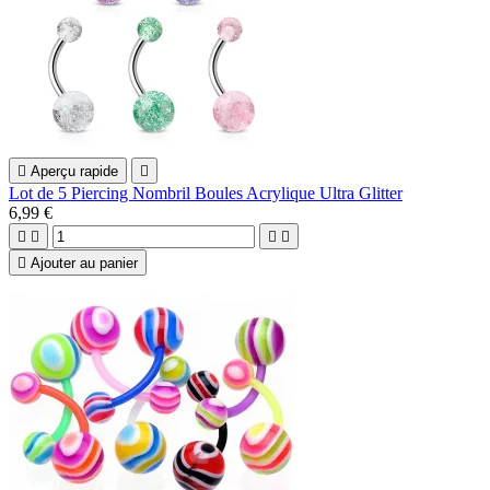

Aperçu rapide

Lot de 5 Piercing Nombril Boules Acrylique Ultra Glitter
6,99 €





Ajouter au panier