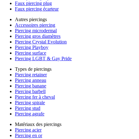
Faux piercing plug
Faux piercing écarteur
Autres piercings
Accessoires piercing
Piercing microdermal
Piercing gros diamètres
Piercing Crystal Evolution
Piercing Playboy
Piercing surface
Piercing LGBT & Gay Pride
Types de piercings
Piercing retainer
Piercing anneau
Piercing banane
Piercing barbell
Piercing fer à cheval
Piercing spirale
Piercing stud
Piercing agrafe
Matériaux des piercings
Piercing acier
Piercing en or