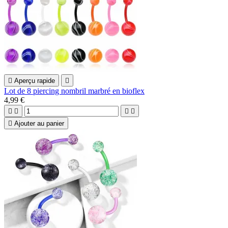

Aperçu rapide

Lot de 8 piercing nombril marbré en bioflex
4,99 €





Ajouter au panier