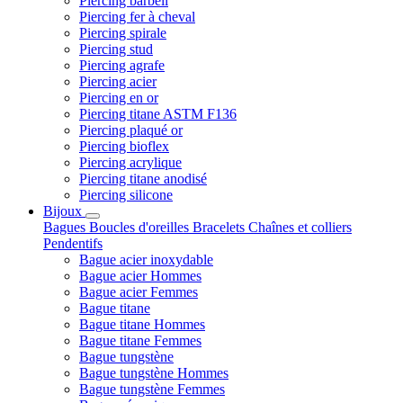
Piercing barbell
Piercing fer à cheval
Piercing spirale
Piercing stud
Piercing agrafe
Piercing acier
Piercing en or
Piercing titane ASTM F136
Piercing plaqué or
Piercing bioflex
Piercing acrylique
Piercing titane anodisé
Piercing silicone
Bijoux
Bagues
Boucles d'oreilles
Bracelets
Chaînes et colliers
Pendentifs
Bague acier inoxydable
Bague acier Hommes
Bague acier Femmes
Bague titane
Bague titane Hommes
Bague titane Femmes
Bague tungstène
Bague tungstène Hommes
Bague tungstène Femmes