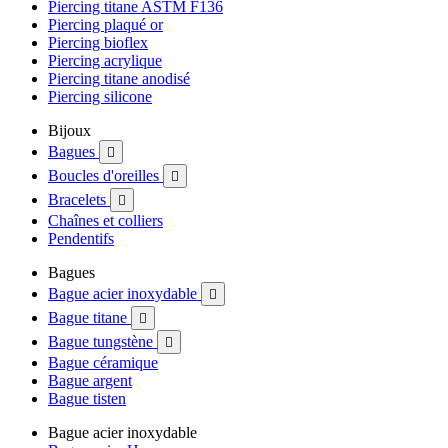
Piercing titane ASTM F136
Piercing plaqué or
Piercing bioflex
Piercing acrylique
Piercing titane anodisé
Piercing silicone
Bijoux
Bagues

Boucles d'oreilles

Bracelets

Chaînes et colliers
Pendentifs
Bagues
Bague acier inoxydable

Bague titane

Bague tungstène

Bague céramique
Bague argent
Bague tisten
Bague acier inoxydable