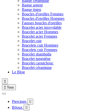
Bague céramique
Bague argent
Bague tisten
Boucles d'oreilles Femmes
Boucles d'oreilles Hommes
Fausses boucles d'oreilles
Bracelet acier inoxydable
Bracelet acier Hommes
Bracelet acier Femmes
Bracelet cuir
Bracelets cuir Hommes
Bracelets cuir Femmes
Bracelet shamballa
Bracelet tungstène
Bracelet caoutchouc
Bracelet céramique
Le Blog


Tous
Piercings

Bijoux
