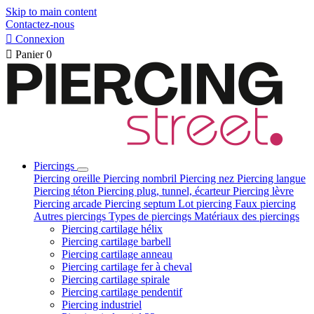
Skip to main content
Contactez-nous

Connexion

Panier
0
Piercings
Piercing oreille
Piercing nombril
Piercing nez
Piercing langue
Piercing téton
Piercing plug, tunnel, écarteur
Piercing lèvre
Piercing arcade
Piercing septum
Lot piercing
Faux piercing
Autres piercings
Types de piercings
Matériaux des piercings
Piercing cartilage hélix
Piercing cartilage barbell
Piercing cartilage anneau
Piercing cartilage fer à cheval
Piercing cartilage spirale
Piercing cartilage pendentif
Piercing industriel