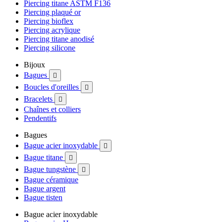
Piercing titane ASTM F136
Piercing plaqué or
Piercing bioflex
Piercing acrylique
Piercing titane anodisé
Piercing silicone
Bijoux
Bagues

Boucles d'oreilles

Bracelets

Chaînes et colliers
Pendentifs
Bagues
Bague acier inoxydable

Bague titane

Bague tungstène

Bague céramique
Bague argent
Bague tisten
Bague acier inoxydable