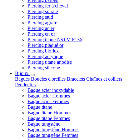
Piercing barbell
Piercing fer à cheval
Piercing spirale
Piercing stud
Piercing agrafe
Piercing acier
Piercing en or
Piercing titane ASTM F136
Piercing plaqué or
Piercing bioflex
Piercing acrylique
Piercing titane anodisé
Piercing silicone
Bijoux
Bagues
Boucles d'oreilles
Bracelets
Chaînes et colliers
Pendentifs
Bague acier inoxydable
Bague acier Hommes
Bague acier Femmes
Bague titane
Bague titane Hommes
Bague titane Femmes
Bague tungstène
Bague tungstène Hommes
Bague tungstène Femmes