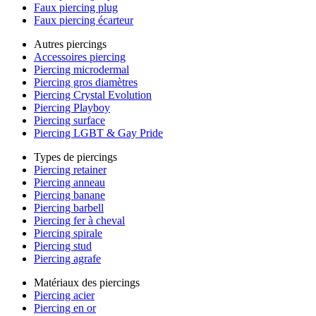
Faux piercing plug
Faux piercing écarteur
Autres piercings
Accessoires piercing
Piercing microdermal
Piercing gros diamètres
Piercing Crystal Evolution
Piercing Playboy
Piercing surface
Piercing LGBT & Gay Pride
Types de piercings
Piercing retainer
Piercing anneau
Piercing banane
Piercing barbell
Piercing fer à cheval
Piercing spirale
Piercing stud
Piercing agrafe
Matériaux des piercings
Piercing acier
Piercing en or