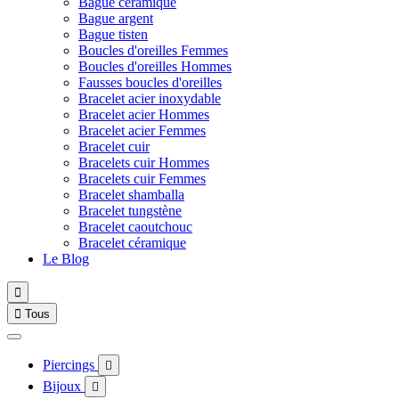
Bague céramique
Bague argent
Bague tisten
Boucles d'oreilles Femmes
Boucles d'oreilles Hommes
Fausses boucles d'oreilles
Bracelet acier inoxydable
Bracelet acier Hommes
Bracelet acier Femmes
Bracelet cuir
Bracelets cuir Hommes
Bracelets cuir Femmes
Bracelet shamballa
Bracelet tungstène
Bracelet caoutchouc
Bracelet céramique
Le Blog


Tous
Piercings

Bijoux
