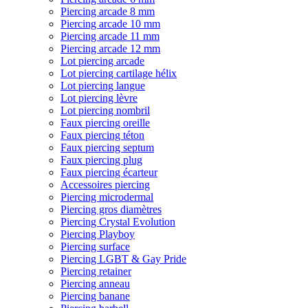
Piercing arcade 8 mm
Piercing arcade 10 mm
Piercing arcade 11 mm
Piercing arcade 12 mm
Lot piercing arcade
Lot piercing cartilage hélix
Lot piercing langue
Lot piercing lèvre
Lot piercing nombril
Faux piercing oreille
Faux piercing téton
Faux piercing septum
Faux piercing plug
Faux piercing écarteur
Accessoires piercing
Piercing microdermal
Piercing gros diamètres
Piercing Crystal Evolution
Piercing Playboy
Piercing surface
Piercing LGBT & Gay Pride
Piercing retainer
Piercing anneau
Piercing banane