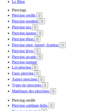
Le Blog
Piercings
Piercing oreille

Piercing nombril

Piercing nez

Piercing langue

Piercing téton

Piercing plug, tunnel, écarteur

Piercing lèvre

Piercing arcade

Piercing septum
Lot piercing

Faux piercing

Autres piercings

Types de piercings

Matériaux des piercings

Piercing oreille
Piercing cartilage hélix
