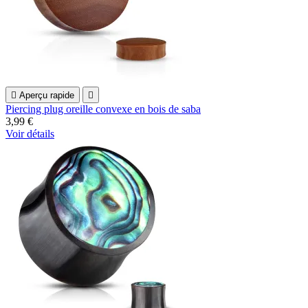

Aperçu rapide

Piercing plug oreille convexe en bois de saba
3,99 €
Voir détails