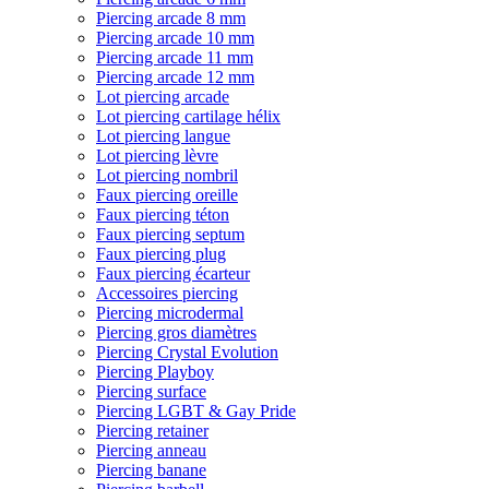
Piercing arcade 8 mm
Piercing arcade 10 mm
Piercing arcade 11 mm
Piercing arcade 12 mm
Lot piercing arcade
Lot piercing cartilage hélix
Lot piercing langue
Lot piercing lèvre
Lot piercing nombril
Faux piercing oreille
Faux piercing téton
Faux piercing septum
Faux piercing plug
Faux piercing écarteur
Accessoires piercing
Piercing microdermal
Piercing gros diamètres
Piercing Crystal Evolution
Piercing Playboy
Piercing surface
Piercing LGBT & Gay Pride
Piercing retainer
Piercing anneau
Piercing banane