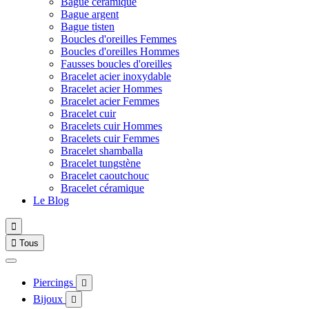
Bague céramique
Bague argent
Bague tisten
Boucles d'oreilles Femmes
Boucles d'oreilles Hommes
Fausses boucles d'oreilles
Bracelet acier inoxydable
Bracelet acier Hommes
Bracelet acier Femmes
Bracelet cuir
Bracelets cuir Hommes
Bracelets cuir Femmes
Bracelet shamballa
Bracelet tungstène
Bracelet caoutchouc
Bracelet céramique
Le Blog


Tous
Piercings

Bijoux
