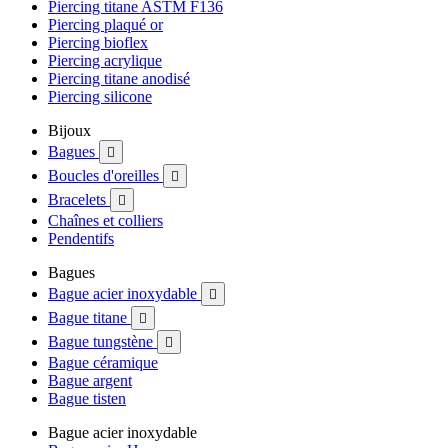
Piercing titane ASTM F136
Piercing plaqué or
Piercing bioflex
Piercing acrylique
Piercing titane anodisé
Piercing silicone
Bijoux
Bagues

Boucles d'oreilles

Bracelets

Chaînes et colliers
Pendentifs
Bagues
Bague acier inoxydable

Bague titane

Bague tungstène

Bague céramique
Bague argent
Bague tisten
Bague acier inoxydable