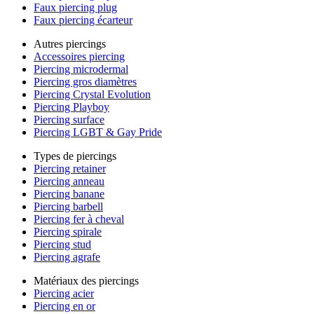
Faux piercing plug
Faux piercing écarteur
Autres piercings
Accessoires piercing
Piercing microdermal
Piercing gros diamètres
Piercing Crystal Evolution
Piercing Playboy
Piercing surface
Piercing LGBT & Gay Pride
Types de piercings
Piercing retainer
Piercing anneau
Piercing banane
Piercing barbell
Piercing fer à cheval
Piercing spirale
Piercing stud
Piercing agrafe
Matériaux des piercings
Piercing acier
Piercing en or