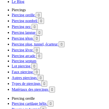
Le Blog
Piercings
Piercing oreille

Piercing nombril

Piercing nez

Piercing langue

Piercing téton

Piercing plug, tunnel, écarteur

Piercing lèvre

Piercing arcade

Piercing septum
Lot piercing

Faux piercing

Autres piercings

Types de piercings

Matériaux des piercings

Piercing oreille
Piercing cartilage hélix
