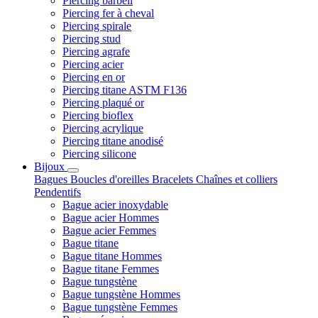
Piercing barbell
Piercing fer à cheval
Piercing spirale
Piercing stud
Piercing agrafe
Piercing acier
Piercing en or
Piercing titane ASTM F136
Piercing plaqué or
Piercing bioflex
Piercing acrylique
Piercing titane anodisé
Piercing silicone
Bijoux
Bagues
Boucles d'oreilles
Bracelets
Chaînes et colliers
Pendentifs
Bague acier inoxydable
Bague acier Hommes
Bague acier Femmes
Bague titane
Bague titane Hommes
Bague titane Femmes
Bague tungstène
Bague tungstène Hommes
Bague tungstène Femmes