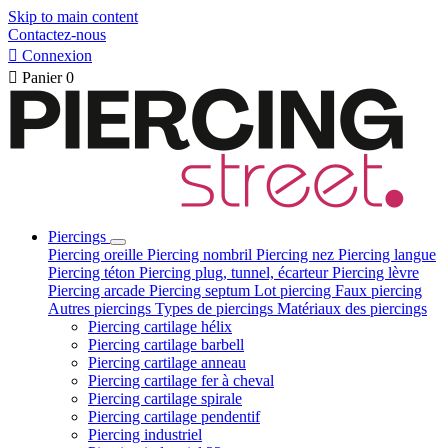
Skip to main content
Contactez-nous

Connexion

Panier
0
Piercings
Piercing oreille
Piercing nombril
Piercing nez
Piercing langue
Piercing téton
Piercing plug, tunnel, écarteur
Piercing lèvre
Piercing arcade
Piercing septum
Lot piercing
Faux piercing
Autres piercings
Types de piercings
Matériaux des piercings
Piercing cartilage hélix
Piercing cartilage barbell
Piercing cartilage anneau
Piercing cartilage fer à cheval
Piercing cartilage spirale
Piercing cartilage pendentif
Piercing industriel