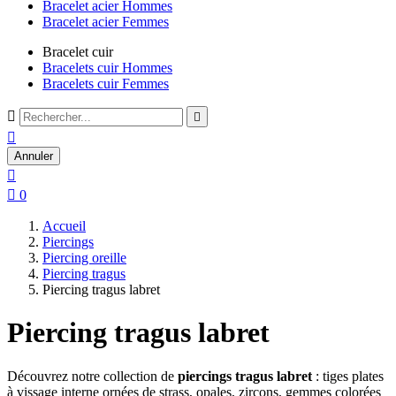
Bracelet acier Hommes
Bracelet acier Femmes
Bracelet cuir
Bracelets cuir Hommes
Bracelets cuir Femmes



Annuler


0
Accueil
Piercings
Piercing oreille
Piercing tragus
Piercing tragus labret
Piercing tragus labret
Découvrez
notre collection de
piercings tragus labret
: tiges
plates
à vissage interne ornées de
strass, opales, zircons, gemmes
colorées