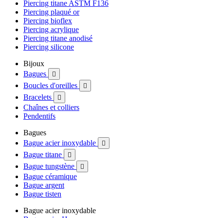
Piercing titane ASTM F136
Piercing plaqué or
Piercing bioflex
Piercing acrylique
Piercing titane anodisé
Piercing silicone
Bijoux
Bagues

Boucles d'oreilles

Bracelets

Chaînes et colliers
Pendentifs
Bagues
Bague acier inoxydable

Bague titane

Bague tungstène

Bague céramique
Bague argent
Bague tisten
Bague acier inoxydable