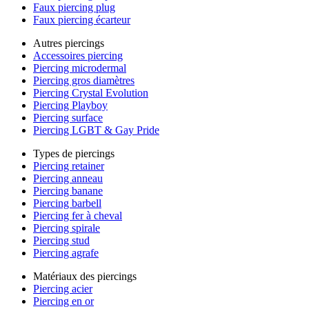
Faux piercing plug
Faux piercing écarteur
Autres piercings
Accessoires piercing
Piercing microdermal
Piercing gros diamètres
Piercing Crystal Evolution
Piercing Playboy
Piercing surface
Piercing LGBT & Gay Pride
Types de piercings
Piercing retainer
Piercing anneau
Piercing banane
Piercing barbell
Piercing fer à cheval
Piercing spirale
Piercing stud
Piercing agrafe
Matériaux des piercings
Piercing acier
Piercing en or