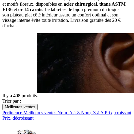
et motifs floraux,
disponibles en
acier chirurgical
,
titane ASTM
F136
et
or 14 carats
.
Le labret est le bijou
premium du tragus —
son
plateau plat côté intérieur
assure un confort optimal
et son
vissage interne évite
toute irritation.
Livraison gratuite dès 20 €
d'achat.
Il y a 408 produits.
Trier par :
Meilleures ventes
Pertinence
Meilleures ventes
Nom, A à Z
Nom, Z à A
Prix, croissant
Prix, décroissant