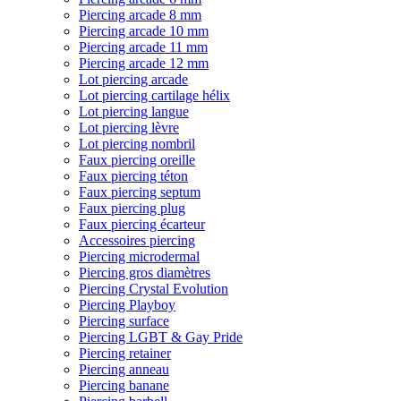
Piercing arcade 8 mm
Piercing arcade 10 mm
Piercing arcade 11 mm
Piercing arcade 12 mm
Lot piercing arcade
Lot piercing cartilage hélix
Lot piercing langue
Lot piercing lèvre
Lot piercing nombril
Faux piercing oreille
Faux piercing téton
Faux piercing septum
Faux piercing plug
Faux piercing écarteur
Accessoires piercing
Piercing microdermal
Piercing gros diamètres
Piercing Crystal Evolution
Piercing Playboy
Piercing surface
Piercing LGBT & Gay Pride
Piercing retainer
Piercing anneau
Piercing banane