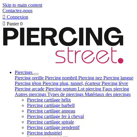
Skip to main content
Contactez-nous

Connexion

Panier
0
Piercings
Piercing oreille
Piercing nombril
Piercing nez
Piercing langue
Piercing téton
Piercing plug, tunnel, écarteur
Piercing lèvre
Piercing arcade
Piercing septum
Lot piercing
Faux piercing
Autres piercings
Types de piercings
Matériaux des piercings
Piercing cartilage hélix
Piercing cartilage barbell
Piercing cartilage anneau
Piercing cartilage fer à cheval
Piercing cartilage spirale
Piercing cartilage pendentif
Piercing industriel