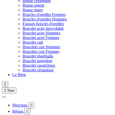
Bague céramique
Bague argent
Bague tisten
Boucles d'oreilles Femmes
Boucles d'oreilles Hommes
Fausses boucles d'oreilles
Bracelet acier inoxydable
Bracelet acier Hommes
Bracelet acier Femmes
Bracelet cuir
Bracelets cuir Hommes
Bracelets cuir Femmes
Bracelet shamballa
Bracelet tungstène
Bracelet caoutchouc
Bracelet céramique
Le Blog


Tous
Piercings

Bijoux
