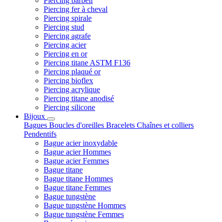
Piercing barbell
Piercing fer à cheval
Piercing spirale
Piercing stud
Piercing agrafe
Piercing acier
Piercing en or
Piercing titane ASTM F136
Piercing plaqué or
Piercing bioflex
Piercing acrylique
Piercing titane anodisé
Piercing silicone
Bijoux
Bagues
Boucles d'oreilles
Bracelets
Chaînes et colliers
Pendentifs
Bague acier inoxydable
Bague acier Hommes
Bague acier Femmes
Bague titane
Bague titane Hommes
Bague titane Femmes
Bague tungstène
Bague tungstène Hommes
Bague tungstène Femmes