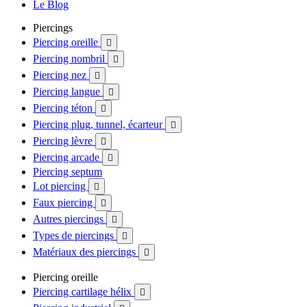
Le Blog
Piercings
Piercing oreille

Piercing nombril

Piercing nez

Piercing langue

Piercing téton

Piercing plug, tunnel, écarteur

Piercing lèvre

Piercing arcade

Piercing septum
Lot piercing

Faux piercing

Autres piercings

Types de piercings

Matériaux des piercings

Piercing oreille
Piercing cartilage hélix
