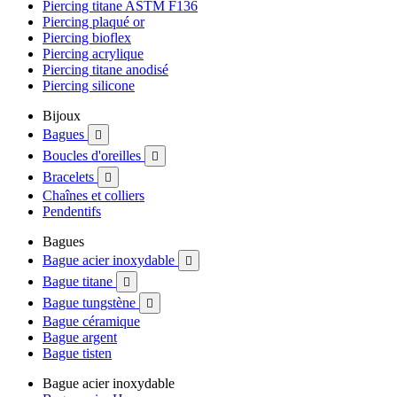
Piercing titane ASTM F136
Piercing plaqué or
Piercing bioflex
Piercing acrylique
Piercing titane anodisé
Piercing silicone
Bijoux
Bagues

Boucles d'oreilles

Bracelets

Chaînes et colliers
Pendentifs
Bagues
Bague acier inoxydable

Bague titane

Bague tungstène

Bague céramique
Bague argent
Bague tisten
Bague acier inoxydable