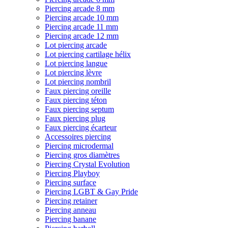
Piercing arcade 8 mm
Piercing arcade 10 mm
Piercing arcade 11 mm
Piercing arcade 12 mm
Lot piercing arcade
Lot piercing cartilage hélix
Lot piercing langue
Lot piercing lèvre
Lot piercing nombril
Faux piercing oreille
Faux piercing téton
Faux piercing septum
Faux piercing plug
Faux piercing écarteur
Accessoires piercing
Piercing microdermal
Piercing gros diamètres
Piercing Crystal Evolution
Piercing Playboy
Piercing surface
Piercing LGBT & Gay Pride
Piercing retainer
Piercing anneau
Piercing banane