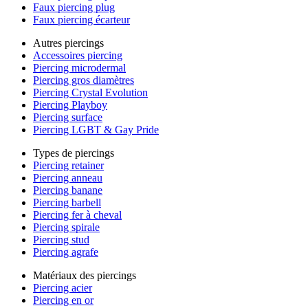
Faux piercing plug
Faux piercing écarteur
Autres piercings
Accessoires piercing
Piercing microdermal
Piercing gros diamètres
Piercing Crystal Evolution
Piercing Playboy
Piercing surface
Piercing LGBT & Gay Pride
Types de piercings
Piercing retainer
Piercing anneau
Piercing banane
Piercing barbell
Piercing fer à cheval
Piercing spirale
Piercing stud
Piercing agrafe
Matériaux des piercings
Piercing acier
Piercing en or