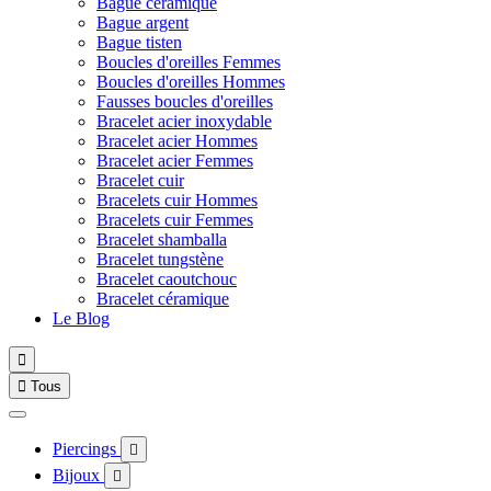
Bague céramique
Bague argent
Bague tisten
Boucles d'oreilles Femmes
Boucles d'oreilles Hommes
Fausses boucles d'oreilles
Bracelet acier inoxydable
Bracelet acier Hommes
Bracelet acier Femmes
Bracelet cuir
Bracelets cuir Hommes
Bracelets cuir Femmes
Bracelet shamballa
Bracelet tungstène
Bracelet caoutchouc
Bracelet céramique
Le Blog


Tous
Piercings

Bijoux
