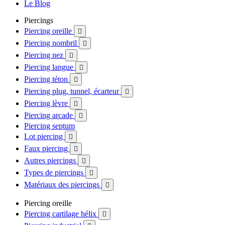
Le Blog
Piercings
Piercing oreille

Piercing nombril

Piercing nez

Piercing langue

Piercing téton

Piercing plug, tunnel, écarteur

Piercing lèvre

Piercing arcade

Piercing septum
Lot piercing

Faux piercing

Autres piercings

Types de piercings

Matériaux des piercings

Piercing oreille
Piercing cartilage hélix
