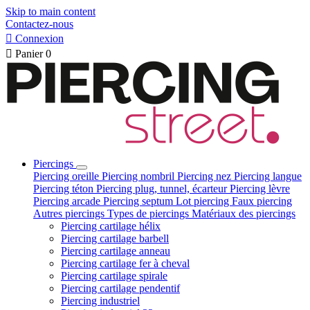
Skip to main content
Contactez-nous

Connexion

Panier
0
Piercings
Piercing oreille
Piercing nombril
Piercing nez
Piercing langue
Piercing téton
Piercing plug, tunnel, écarteur
Piercing lèvre
Piercing arcade
Piercing septum
Lot piercing
Faux piercing
Autres piercings
Types de piercings
Matériaux des piercings
Piercing cartilage hélix
Piercing cartilage barbell
Piercing cartilage anneau
Piercing cartilage fer à cheval
Piercing cartilage spirale
Piercing cartilage pendentif
Piercing industriel