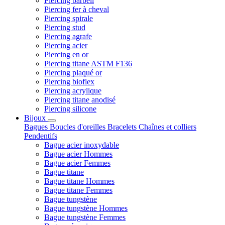
Piercing barbell
Piercing fer à cheval
Piercing spirale
Piercing stud
Piercing agrafe
Piercing acier
Piercing en or
Piercing titane ASTM F136
Piercing plaqué or
Piercing bioflex
Piercing acrylique
Piercing titane anodisé
Piercing silicone
Bijoux
Bagues
Boucles d'oreilles
Bracelets
Chaînes et colliers
Pendentifs
Bague acier inoxydable
Bague acier Hommes
Bague acier Femmes
Bague titane
Bague titane Hommes
Bague titane Femmes
Bague tungstène
Bague tungstène Hommes
Bague tungstène Femmes