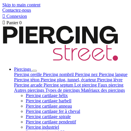
Skip to main content
Contactez-nous

Connexion

Panier
0
Piercings
Piercing oreille
Piercing nombril
Piercing nez
Piercing langue
Piercing téton
Piercing plug, tunnel, écarteur
Piercing lèvre
Piercing arcade
Piercing septum
Lot piercing
Faux piercing
Autres piercings
Types de piercings
Matériaux des piercings
Piercing cartilage hélix
Piercing cartilage barbell
Piercing cartilage anneau
Piercing cartilage fer à cheval
Piercing cartilage spirale
Piercing cartilage pendentif
Piercing industriel