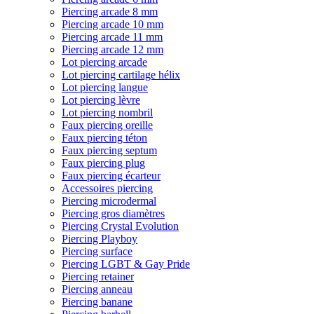
Piercing arcade 8 mm
Piercing arcade 10 mm
Piercing arcade 11 mm
Piercing arcade 12 mm
Lot piercing arcade
Lot piercing cartilage hélix
Lot piercing langue
Lot piercing lèvre
Lot piercing nombril
Faux piercing oreille
Faux piercing téton
Faux piercing septum
Faux piercing plug
Faux piercing écarteur
Accessoires piercing
Piercing microdermal
Piercing gros diamètres
Piercing Crystal Evolution
Piercing Playboy
Piercing surface
Piercing LGBT & Gay Pride
Piercing retainer
Piercing anneau
Piercing banane