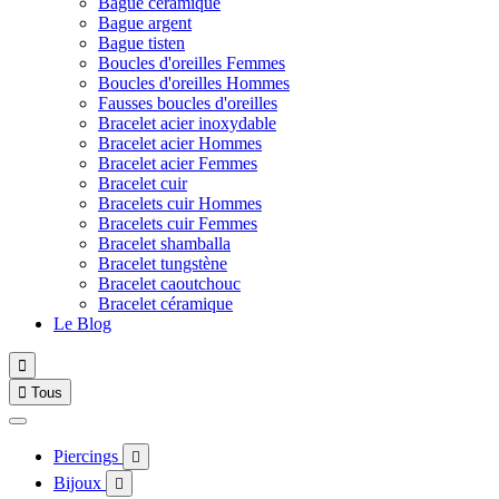
Bague céramique
Bague argent
Bague tisten
Boucles d'oreilles Femmes
Boucles d'oreilles Hommes
Fausses boucles d'oreilles
Bracelet acier inoxydable
Bracelet acier Hommes
Bracelet acier Femmes
Bracelet cuir
Bracelets cuir Hommes
Bracelets cuir Femmes
Bracelet shamballa
Bracelet tungstène
Bracelet caoutchouc
Bracelet céramique
Le Blog


Tous
Piercings

Bijoux
