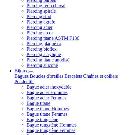
Piercing barbell
Piercing fer à cheval
Piercing spirale
Piercing stud
Piercing agrafe
Piercing acier
Piercing en or
Piercing titane ASTM F136
Piercing plaqué or
Piercing bioflex
Piercing acrylique
Piercing titane anodisé
Piercing silicone
Bijoux
Bagues
Boucles d'oreilles
Bracelets
Chaînes et colliers
Pendentifs
Bague acier inoxydable
Bague acier Hommes
Bague acier Femmes
Bague titane
Bague titane Hommes
Bague titane Femmes
Bague tungstène
Bague tungstène Hommes
Bague tungstène Femmes