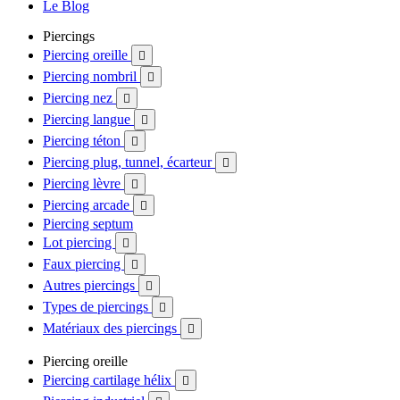
Le Blog
Piercings
Piercing oreille

Piercing nombril

Piercing nez

Piercing langue

Piercing téton

Piercing plug, tunnel, écarteur

Piercing lèvre

Piercing arcade

Piercing septum
Lot piercing

Faux piercing

Autres piercings

Types de piercings

Matériaux des piercings

Piercing oreille
Piercing cartilage hélix
