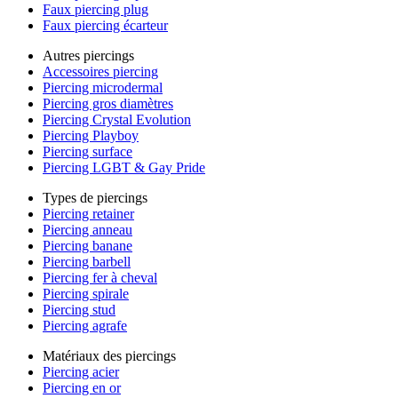
Faux piercing plug
Faux piercing écarteur
Autres piercings
Accessoires piercing
Piercing microdermal
Piercing gros diamètres
Piercing Crystal Evolution
Piercing Playboy
Piercing surface
Piercing LGBT & Gay Pride
Types de piercings
Piercing retainer
Piercing anneau
Piercing banane
Piercing barbell
Piercing fer à cheval
Piercing spirale
Piercing stud
Piercing agrafe
Matériaux des piercings
Piercing acier
Piercing en or