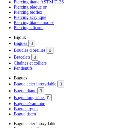
Piercing titane ASTM F136
Piercing plaqué or
Piercing bioflex
Piercing acrylique
Piercing titane anodisé
Piercing silicone
Bijoux
Bagues

Boucles d'oreilles

Bracelets

Chaînes et colliers
Pendentifs
Bagues
Bague acier inoxydable

Bague titane

Bague tungstène

Bague céramique
Bague argent
Bague tisten
Bague acier inoxydable