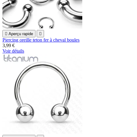

Aperçu rapide

Piercing oreille teton fer à cheval boules
3,99 €
Voir détails