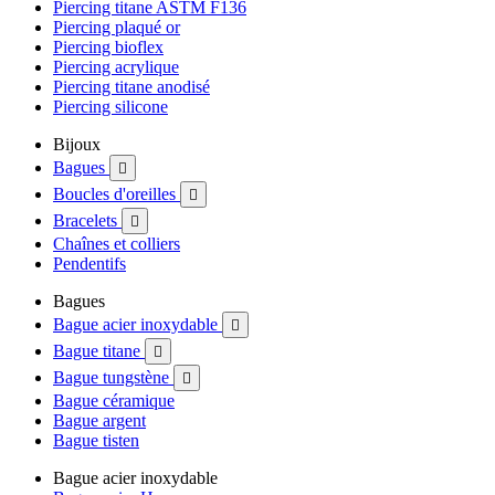
Piercing titane ASTM F136
Piercing plaqué or
Piercing bioflex
Piercing acrylique
Piercing titane anodisé
Piercing silicone
Bijoux
Bagues

Boucles d'oreilles

Bracelets

Chaînes et colliers
Pendentifs
Bagues
Bague acier inoxydable

Bague titane

Bague tungstène

Bague céramique
Bague argent
Bague tisten
Bague acier inoxydable