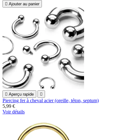

Ajouter au panier

Aperçu rapide

Piercing fer à cheval acier (oreille, téton, septum)
5,99 €
Voir détails