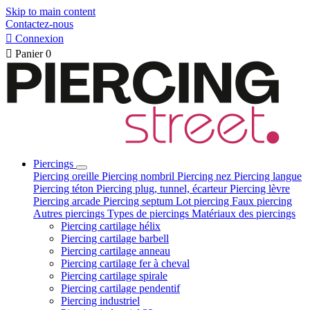
Skip to main content
Contactez-nous

Connexion

Panier
0
Piercings
Piercing oreille
Piercing nombril
Piercing nez
Piercing langue
Piercing téton
Piercing plug, tunnel, écarteur
Piercing lèvre
Piercing arcade
Piercing septum
Lot piercing
Faux piercing
Autres piercings
Types de piercings
Matériaux des piercings
Piercing cartilage hélix
Piercing cartilage barbell
Piercing cartilage anneau
Piercing cartilage fer à cheval
Piercing cartilage spirale
Piercing cartilage pendentif
Piercing industriel