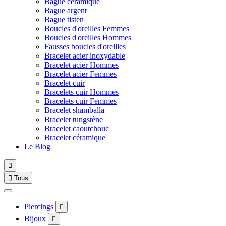
Bague céramique
Bague argent
Bague tisten
Boucles d'oreilles Femmes
Boucles d'oreilles Hommes
Fausses boucles d'oreilles
Bracelet acier inoxydable
Bracelet acier Hommes
Bracelet acier Femmes
Bracelet cuir
Bracelets cuir Hommes
Bracelets cuir Femmes
Bracelet shamballa
Bracelet tungstène
Bracelet caoutchouc
Bracelet céramique
Le Blog


Tous
Piercings

Bijoux
