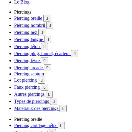
Le Blog
Piercings
Piercing oreille

Piercing nombril

Piercing nez

Piercing langue

Piercing téton

Piercing plug, tunnel, écarteur

Piercing lèvre

Piercing arcade

Piercing septum
Lot piercing

Faux piercing

Autres piercings

Types de piercings

Matériaux des piercings

Piercing oreille
Piercing cartilage hélix
