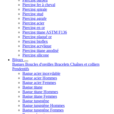
Piercing barbell
Piercing fer à cheval
Piercing spirale
Piercing stud
Piercing agrafe
Piercing acier
Piercing en or
Piercing titane ASTM F136
Piercing plaqué or
Piercing bioflex
Piercing acrylique
Piercing titane anodisé
Piercing silicone
Bijoux
Bagues
Boucles d'oreilles
Bracelets
Chaînes et colliers
Pendentifs
Bague acier inoxydable
Bague acier Hommes
Bague acier Femmes
Bague titane
Bague titane Hommes
Bague titane Femmes
Bague tungstène
Bague tungstène Hommes
Bague tungstène Femmes