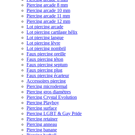
Piercing arcade 8 mm
Piercing arcade 10 mm
Piercing arcade 11 mm
Piercing arcade 12 mm
Lot piercing arcade
Lot piercing cartilage hélix
Lot piercing langue
Lot piercing lèvre
Lot piercing nombril
Faux piercing oreille
Faux piercing téton
Faux piercing septum
Faux piercing plug
Faux piercing écarteur
Accessoires piercing
Piercing microdermal
Piercing gros diamètres
Piercing Crystal Evolution
Piercing Playboy
Piercing surface
Piercing LGBT & Gay Pride
Piercing retainer
Piercing anneau
Piercing banane