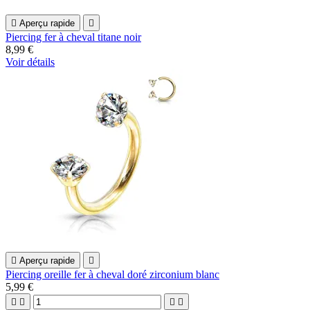

Aperçu rapide

Piercing fer à cheval titane noir
8,99 €
Voir détails

Aperçu rapide

Piercing oreille fer à cheval doré zirconium blanc
5,99 €



