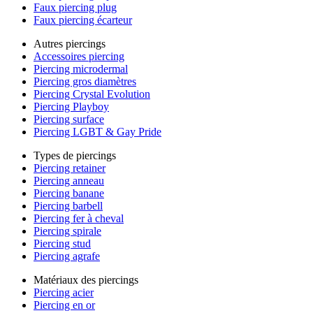
Faux piercing plug
Faux piercing écarteur
Autres piercings
Accessoires piercing
Piercing microdermal
Piercing gros diamètres
Piercing Crystal Evolution
Piercing Playboy
Piercing surface
Piercing LGBT & Gay Pride
Types de piercings
Piercing retainer
Piercing anneau
Piercing banane
Piercing barbell
Piercing fer à cheval
Piercing spirale
Piercing stud
Piercing agrafe
Matériaux des piercings
Piercing acier
Piercing en or