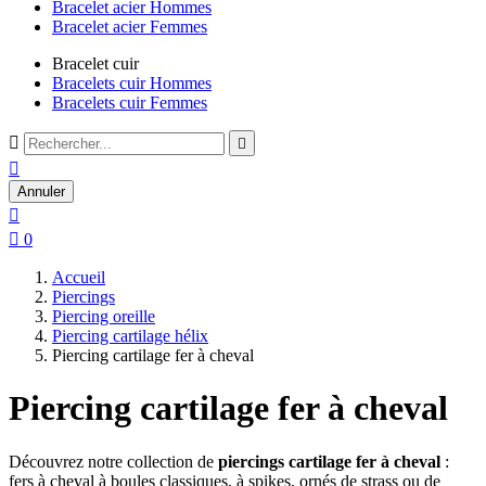
Bracelet acier Hommes
Bracelet acier Femmes
Bracelet cuir
Bracelets cuir Hommes
Bracelets cuir Femmes



Annuler


0
Accueil
Piercings
Piercing oreille
Piercing cartilage hélix
Piercing cartilage fer à cheval
Piercing cartilage fer à cheval
Découvrez notre
collection de
piercings cartilage fer à cheval
:
fers à cheval à boules classiques, à
spikes, ornés de strass ou de