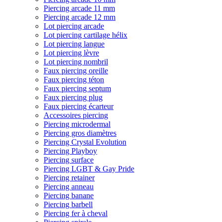
Piercing arcade 11 mm
Piercing arcade 12 mm
Lot piercing arcade
Lot piercing cartilage hélix
Lot piercing langue
Lot piercing lèvre
Lot piercing nombril
Faux piercing oreille
Faux piercing téton
Faux piercing septum
Faux piercing plug
Faux piercing écarteur
Accessoires piercing
Piercing microdermal
Piercing gros diamètres
Piercing Crystal Evolution
Piercing Playboy
Piercing surface
Piercing LGBT & Gay Pride
Piercing retainer
Piercing anneau
Piercing banane
Piercing barbell
Piercing fer à cheval