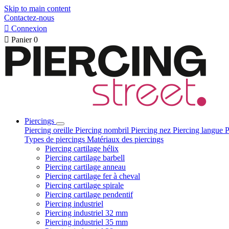
Skip to main content
Contactez-nous

Connexion

Panier
0
Piercings
Piercing oreille
Piercing nombril
Piercing nez
Piercing langue
P
Types de piercings
Matériaux des piercings
Piercing cartilage hélix
Piercing cartilage barbell
Piercing cartilage anneau
Piercing cartilage fer à cheval
Piercing cartilage spirale
Piercing cartilage pendentif
Piercing industriel
Piercing industriel 32 mm
Piercing industriel 35 mm