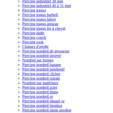
Piercing industriel 38 mm
Piercing industriel 40 à 51 mm
Piercing tragus
Piercing tragus barbell
Piercing tragus labret
Piercing tragus anneau
Piercing tragus fer à cheval
Piercing daith
Piercing conch
Piercing rook
Chaines d'oreille
Piercing nombril de grossesse
Piercing nombril inversé
Nombril par formes
Piercing nombril banane
Piercing nombril pendentif
Piercing nombril clicker
Piercing nombril spirale
Nombril par matériaux
Piercing nombril acier
Piercing nombril titane
Piercing nombril or
Piercing nombril plaqué or
Piercing nombril bioplast
Piercing nombril titane anodisé