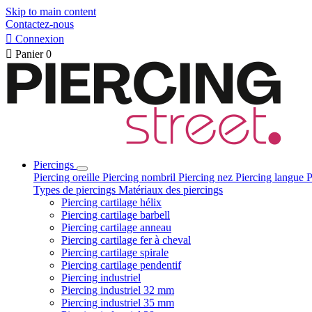
Skip to main content
Contactez-nous

Connexion

Panier
0
Piercings
Piercing oreille
Piercing nombril
Piercing nez
Piercing langue
P
Types de piercings
Matériaux des piercings
Piercing cartilage hélix
Piercing cartilage barbell
Piercing cartilage anneau
Piercing cartilage fer à cheval
Piercing cartilage spirale
Piercing cartilage pendentif
Piercing industriel
Piercing industriel 32 mm
Piercing industriel 35 mm