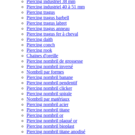
Piercing industriel 38 mm
Piercing industriel 40 à 51 mm
Piercing tragus
Piercing tragus barbell
Piercing tragus labret
Piercing tragus anneau
Piercing tragus fer à cheval
Piercing daith
Piercing conch
Piercing rook
Chaines d'oreille
Piercing nombril de grossesse
Piercing nombril inversé
Nombril par formes
Piercing nombril banane
Piercing nombril pendentif
Piercing nombril clicker
Piercing nombril spirale
Nombril par matériaux
Piercing nombril acier
Piercing nombril titane
Piercing nombril or
Piercing nombril plaqué or
Piercing nombril bioplast
Piercing nombril titane anodisé