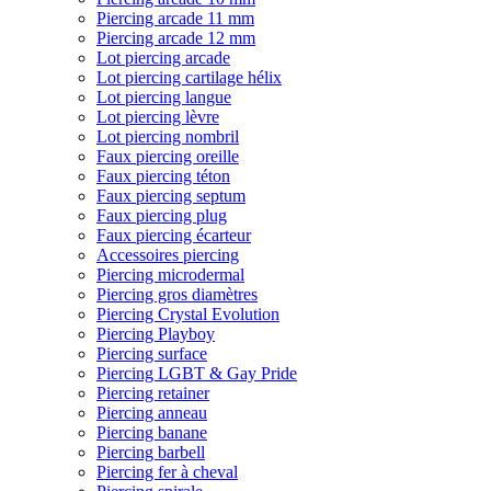
Piercing arcade 11 mm
Piercing arcade 12 mm
Lot piercing arcade
Lot piercing cartilage hélix
Lot piercing langue
Lot piercing lèvre
Lot piercing nombril
Faux piercing oreille
Faux piercing téton
Faux piercing septum
Faux piercing plug
Faux piercing écarteur
Accessoires piercing
Piercing microdermal
Piercing gros diamètres
Piercing Crystal Evolution
Piercing Playboy
Piercing surface
Piercing LGBT & Gay Pride
Piercing retainer
Piercing anneau
Piercing banane
Piercing barbell
Piercing fer à cheval