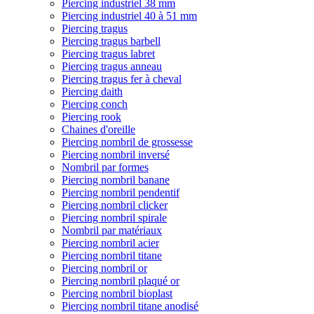
Piercing industriel 38 mm
Piercing industriel 40 à 51 mm
Piercing tragus
Piercing tragus barbell
Piercing tragus labret
Piercing tragus anneau
Piercing tragus fer à cheval
Piercing daith
Piercing conch
Piercing rook
Chaines d'oreille
Piercing nombril de grossesse
Piercing nombril inversé
Nombril par formes
Piercing nombril banane
Piercing nombril pendentif
Piercing nombril clicker
Piercing nombril spirale
Nombril par matériaux
Piercing nombril acier
Piercing nombril titane
Piercing nombril or
Piercing nombril plaqué or
Piercing nombril bioplast
Piercing nombril titane anodisé