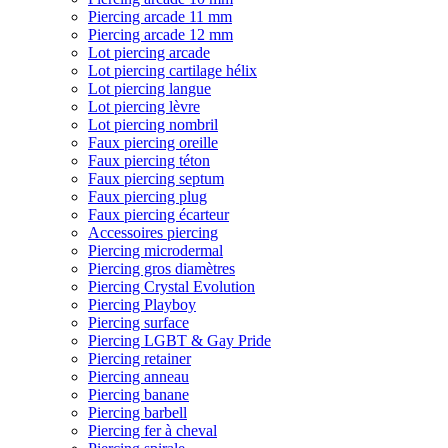
Piercing arcade 11 mm
Piercing arcade 12 mm
Lot piercing arcade
Lot piercing cartilage hélix
Lot piercing langue
Lot piercing lèvre
Lot piercing nombril
Faux piercing oreille
Faux piercing téton
Faux piercing septum
Faux piercing plug
Faux piercing écarteur
Accessoires piercing
Piercing microdermal
Piercing gros diamètres
Piercing Crystal Evolution
Piercing Playboy
Piercing surface
Piercing LGBT & Gay Pride
Piercing retainer
Piercing anneau
Piercing banane
Piercing barbell
Piercing fer à cheval