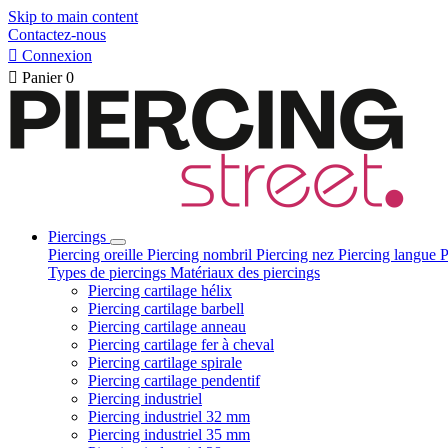
Skip to main content
Contactez-nous

Connexion

Panier
0
Piercings
Piercing oreille
Piercing nombril
Piercing nez
Piercing langue
P
Types de piercings
Matériaux des piercings
Piercing cartilage hélix
Piercing cartilage barbell
Piercing cartilage anneau
Piercing cartilage fer à cheval
Piercing cartilage spirale
Piercing cartilage pendentif
Piercing industriel
Piercing industriel 32 mm
Piercing industriel 35 mm