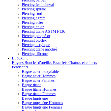
Piercing barbell
Piercing fer à cheval
Piercing spirale
Piercing stud
Piercing agrafe
Piercing acier
Piercing en or
Piercing titane ASTM F136
Piercing plaqué or
Piercing bioflex
Piercing acrylique
Piercing titane anodisé
Piercing silicone
Bijoux
Bagues
Boucles d'oreilles
Bracelets
Chaînes et colliers
Pendentifs
Bague acier inoxydable
Bague acier Hommes
Bague acier Femmes
Bague titane
Bague titane Hommes
Bague titane Femmes
Bague tungstène
Bague tungstène Hommes
Bague tungstène Femmes