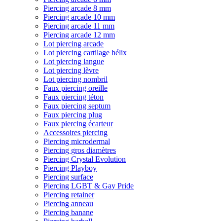
Piercing arcade 8 mm
Piercing arcade 10 mm
Piercing arcade 11 mm
Piercing arcade 12 mm
Lot piercing arcade
Lot piercing cartilage hélix
Lot piercing langue
Lot piercing lèvre
Lot piercing nombril
Faux piercing oreille
Faux piercing téton
Faux piercing septum
Faux piercing plug
Faux piercing écarteur
Accessoires piercing
Piercing microdermal
Piercing gros diamètres
Piercing Crystal Evolution
Piercing Playboy
Piercing surface
Piercing LGBT & Gay Pride
Piercing retainer
Piercing anneau
Piercing banane