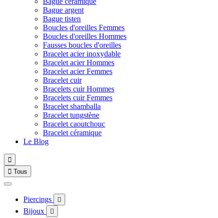
Bague céramique
Bague argent
Bague tisten
Boucles d'oreilles Femmes
Boucles d'oreilles Hommes
Fausses boucles d'oreilles
Bracelet acier inoxydable
Bracelet acier Hommes
Bracelet acier Femmes
Bracelet cuir
Bracelets cuir Hommes
Bracelets cuir Femmes
Bracelet shamballa
Bracelet tungstène
Bracelet caoutchouc
Bracelet céramique
Le Blog


Tous
Piercings

Bijoux
