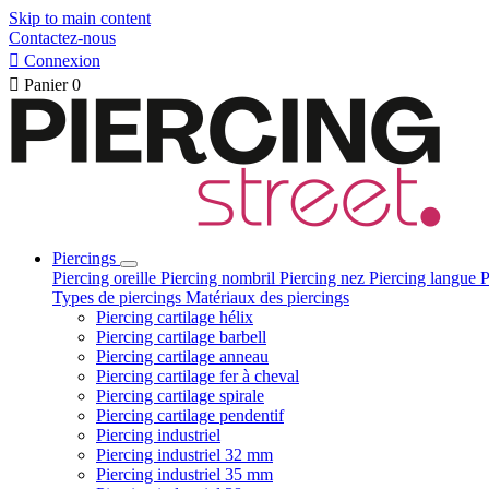
Skip to main content
Contactez-nous

Connexion

Panier
0
Piercings
Piercing oreille
Piercing nombril
Piercing nez
Piercing langue
P
Types de piercings
Matériaux des piercings
Piercing cartilage hélix
Piercing cartilage barbell
Piercing cartilage anneau
Piercing cartilage fer à cheval
Piercing cartilage spirale
Piercing cartilage pendentif
Piercing industriel
Piercing industriel 32 mm
Piercing industriel 35 mm