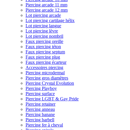
Piercing arcade 11 mm
Piercing arcade 12 mm
Lot piercing arcade
Lot piercing cartilage hélix
Lot piercing langue
Lot piercing lèvre
Lot piercing nombril
Faux piercing oreille
Faux piercing téton
Faux piercing septum
Faux piercing plug
Faux piercing écarteur
Accessoires piercing
Piercing microdermal
Piercing gros diamètres
Piercing Crystal Evolution
Piercing Playboy
Piercing surface
Piercing LGBT & Gay Pride
Piercing retainer
Piercing anneau
Piercing banane
Piercing barbell
Piercing fer à cheval