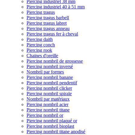
Piercing industriel 38 mm
Piercing industriel 40 à 51 mm
Piercing tragus
Piercing tragus barbell
Piercing tragus labret
Piercing tragus anneau
Piercing tragus fer à cheval
Piercing daith
Piercing conch
Piercing rook
Chaines d'oreille
Piercing nombril de grossesse
Piercing nombril inversé
Nombril par formes
Piercing nombril banane
Piercing nombril pendentif
Piercing nombril clicker
Piercing nombril spirale
Nombril par matériaux
Piercing nombril acier
Piercing nombril titane
Piercing nombril or
Piercing nombril plaqué or
Piercing nombril bioplast
Piercing nombril titane anodisé