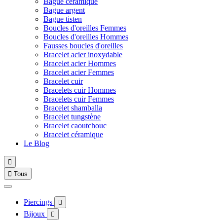
Bague céramique
Bague argent
Bague tisten
Boucles d'oreilles Femmes
Boucles d'oreilles Hommes
Fausses boucles d'oreilles
Bracelet acier inoxydable
Bracelet acier Hommes
Bracelet acier Femmes
Bracelet cuir
Bracelets cuir Hommes
Bracelets cuir Femmes
Bracelet shamballa
Bracelet tungstène
Bracelet caoutchouc
Bracelet céramique
Le Blog


Tous
Piercings

Bijoux
