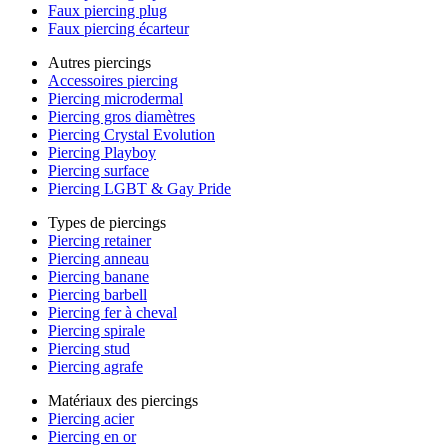
Faux piercing plug
Faux piercing écarteur
Autres piercings
Accessoires piercing
Piercing microdermal
Piercing gros diamètres
Piercing Crystal Evolution
Piercing Playboy
Piercing surface
Piercing LGBT & Gay Pride
Types de piercings
Piercing retainer
Piercing anneau
Piercing banane
Piercing barbell
Piercing fer à cheval
Piercing spirale
Piercing stud
Piercing agrafe
Matériaux des piercings
Piercing acier
Piercing en or