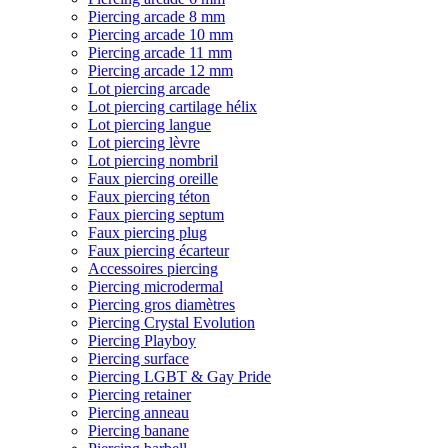
Piercing arcade 8 mm
Piercing arcade 10 mm
Piercing arcade 11 mm
Piercing arcade 12 mm
Lot piercing arcade
Lot piercing cartilage hélix
Lot piercing langue
Lot piercing lèvre
Lot piercing nombril
Faux piercing oreille
Faux piercing téton
Faux piercing septum
Faux piercing plug
Faux piercing écarteur
Accessoires piercing
Piercing microdermal
Piercing gros diamètres
Piercing Crystal Evolution
Piercing Playboy
Piercing surface
Piercing LGBT & Gay Pride
Piercing retainer
Piercing anneau
Piercing banane