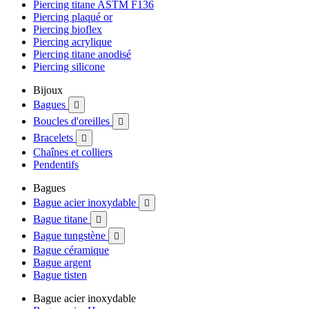
Piercing titane ASTM F136
Piercing plaqué or
Piercing bioflex
Piercing acrylique
Piercing titane anodisé
Piercing silicone
Bijoux
Bagues

Boucles d'oreilles

Bracelets

Chaînes et colliers
Pendentifs
Bagues
Bague acier inoxydable

Bague titane

Bague tungstène

Bague céramique
Bague argent
Bague tisten
Bague acier inoxydable