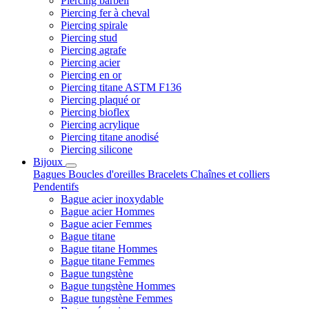
Piercing barbell
Piercing fer à cheval
Piercing spirale
Piercing stud
Piercing agrafe
Piercing acier
Piercing en or
Piercing titane ASTM F136
Piercing plaqué or
Piercing bioflex
Piercing acrylique
Piercing titane anodisé
Piercing silicone
Bijoux
Bagues
Boucles d'oreilles
Bracelets
Chaînes et colliers
Pendentifs
Bague acier inoxydable
Bague acier Hommes
Bague acier Femmes
Bague titane
Bague titane Hommes
Bague titane Femmes
Bague tungstène
Bague tungstène Hommes
Bague tungstène Femmes