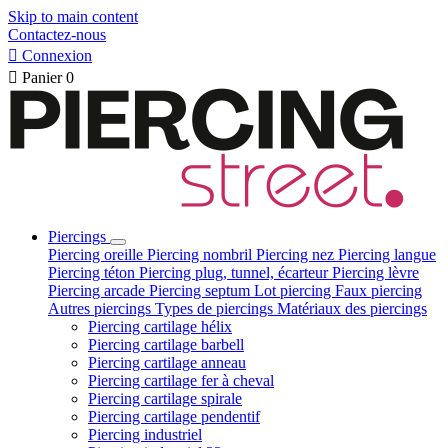
Skip to main content
Contactez-nous

Connexion

Panier
0
Piercings
Piercing oreille
Piercing nombril
Piercing nez
Piercing langue
Piercing téton
Piercing plug, tunnel, écarteur
Piercing lèvre
Piercing arcade
Piercing septum
Lot piercing
Faux piercing
Autres piercings
Types de piercings
Matériaux des piercings
Piercing cartilage hélix
Piercing cartilage barbell
Piercing cartilage anneau
Piercing cartilage fer à cheval
Piercing cartilage spirale
Piercing cartilage pendentif
Piercing industriel