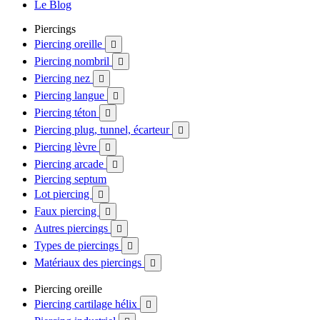
Le Blog
Piercings
Piercing oreille

Piercing nombril

Piercing nez

Piercing langue

Piercing téton

Piercing plug, tunnel, écarteur

Piercing lèvre

Piercing arcade

Piercing septum
Lot piercing

Faux piercing

Autres piercings

Types de piercings

Matériaux des piercings

Piercing oreille
Piercing cartilage hélix
