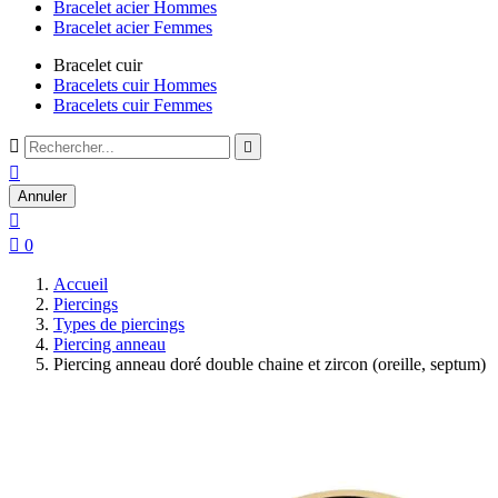
Bracelet acier Hommes
Bracelet acier Femmes
Bracelet cuir
Bracelets cuir Hommes
Bracelets cuir Femmes



Annuler


0
Accueil
Piercings
Types de piercings
Piercing anneau
Piercing anneau doré double chaine et zircon (oreille, septum)