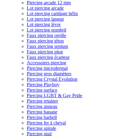
Piercing arcade 12 mm
Lot piercing arcade
Lot piercing cartilage hélix
Lot piercing langue
Lot piercing lèvre
Lot piercing nombril
Faux piercing oreille
Faux piercing téton
Faux piercing septum
Faux piercing plug
Faux piercing écarteur
Accessoires piercing
Piercing microdermal
Piercing gros diamètres
Piercing Crystal Evolution
Piercing Playboy
Piercing surface
Piercing LGBT & Gay Pride
Piercing retainer
Piercing anneau
Piercing banane
Piercing barbell
Piercing fer à cheval
Piercing spirale
Piercing stud