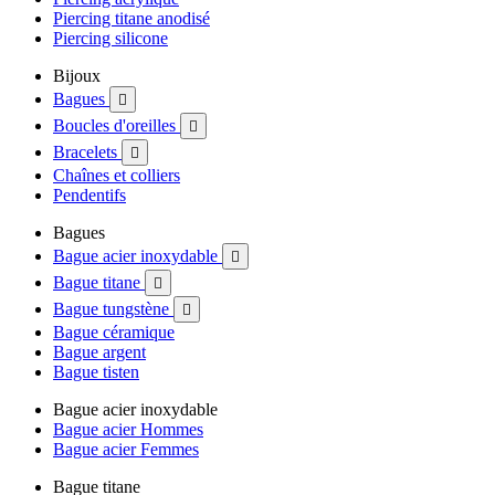
Piercing titane anodisé
Piercing silicone
Bijoux
Bagues

Boucles d'oreilles

Bracelets

Chaînes et colliers
Pendentifs
Bagues
Bague acier inoxydable

Bague titane

Bague tungstène

Bague céramique
Bague argent
Bague tisten
Bague acier inoxydable
Bague acier Hommes
Bague acier Femmes
Bague titane