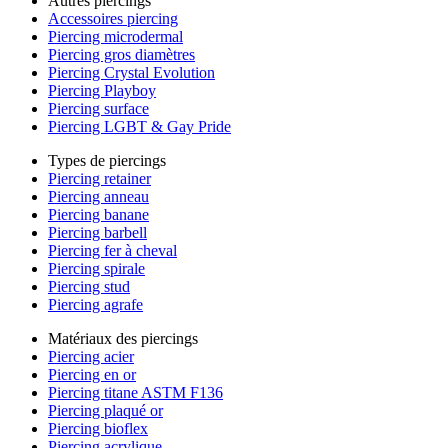
Autres piercings
Accessoires piercing
Piercing microdermal
Piercing gros diamètres
Piercing Crystal Evolution
Piercing Playboy
Piercing surface
Piercing LGBT & Gay Pride
Types de piercings
Piercing retainer
Piercing anneau
Piercing banane
Piercing barbell
Piercing fer à cheval
Piercing spirale
Piercing stud
Piercing agrafe
Matériaux des piercings
Piercing acier
Piercing en or
Piercing titane ASTM F136
Piercing plaqué or
Piercing bioflex
Piercing acrylique