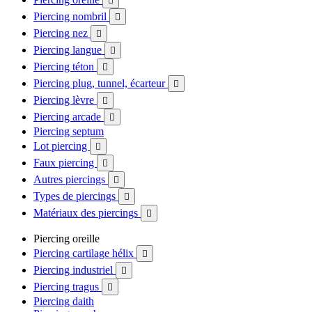

Piercing nombril

Piercing nez

Piercing langue

Piercing téton

Piercing plug, tunnel, écarteur

Piercing lèvre

Piercing arcade

Piercing septum
Lot piercing

Faux piercing

Autres piercings

Types de piercings

Matériaux des piercings

Piercing oreille
Piercing cartilage hélix

Piercing industriel

Piercing tragus

Piercing daith