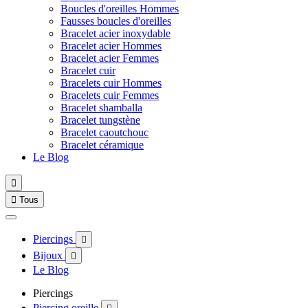
Boucles d'oreilles Hommes
Fausses boucles d'oreilles
Bracelet acier inoxydable
Bracelet acier Hommes
Bracelet acier Femmes
Bracelet cuir
Bracelets cuir Hommes
Bracelets cuir Femmes
Bracelet shamballa
Bracelet tungstène
Bracelet caoutchouc
Bracelet céramique
Le Blog


Tous
Piercings

Bijoux

Le Blog
Piercings
Piercing oreille