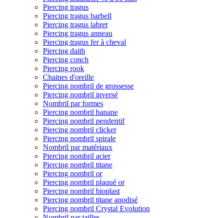
Piercing tragus
Piercing tragus barbell
Piercing tragus labret
Piercing tragus anneau
Piercing tragus fer à cheval
Piercing daith
Piercing conch
Piercing rook
Chaines d'oreille
Piercing nombril de grossesse
Piercing nombril inversé
Nombril par formes
Piercing nombril banane
Piercing nombril pendentif
Piercing nombril clicker
Piercing nombril spirale
Nombril par matériaux
Piercing nombril acier
Piercing nombril titane
Piercing nombril or
Piercing nombril plaqué or
Piercing nombril bioplast
Piercing nombril titane anodisé
Piercing nombril Crystal Evolution
Nombril par tailles