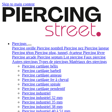
Skip to main content
Piercings
Piercing oreille
Piercing nombril
Piercing nez
Piercing langue
Piercing téton
Piercing plug, tunnel, écarteur
Piercing lèvre
Piercing arcade
Piercing septum
Lot piercing
Faux piercing
Autres piercings
Types de piercings
Matériaux des piercings
Piercing cartilage hélix
Piercing cartilage barbell
Piercing cartilage anneau
Piercing cartilage fer à cheval
Piercing cartilage spirale
Piercing cartilage pendentif
Piercing industriel
Piercing industriel 32 mm
Piercing industriel 35 mm
Piercing industriel 38 mm
Piercing industriel 40 à 51 mm