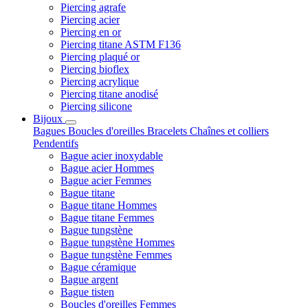
Piercing agrafe
Piercing acier
Piercing en or
Piercing titane ASTM F136
Piercing plaqué or
Piercing bioflex
Piercing acrylique
Piercing titane anodisé
Piercing silicone
Bijoux
Bagues
Boucles d'oreilles
Bracelets
Chaînes et colliers
Pendentifs
Bague acier inoxydable
Bague acier Hommes
Bague acier Femmes
Bague titane
Bague titane Hommes
Bague titane Femmes
Bague tungstène
Bague tungstène Hommes
Bague tungstène Femmes
Bague céramique
Bague argent
Bague tisten
Boucles d'oreilles Femmes