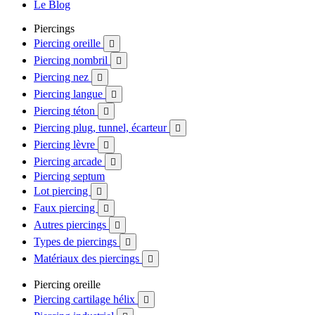
Le Blog
Piercings
Piercing oreille

Piercing nombril

Piercing nez

Piercing langue

Piercing téton

Piercing plug, tunnel, écarteur

Piercing lèvre

Piercing arcade

Piercing septum
Lot piercing

Faux piercing

Autres piercings

Types de piercings

Matériaux des piercings

Piercing oreille
Piercing cartilage hélix
