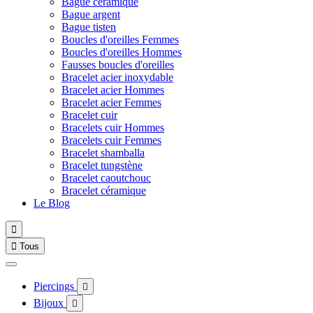
Bague céramique
Bague argent
Bague tisten
Boucles d'oreilles Femmes
Boucles d'oreilles Hommes
Fausses boucles d'oreilles
Bracelet acier inoxydable
Bracelet acier Hommes
Bracelet acier Femmes
Bracelet cuir
Bracelets cuir Hommes
Bracelets cuir Femmes
Bracelet shamballa
Bracelet tungstène
Bracelet caoutchouc
Bracelet céramique
Le Blog


Tous
Piercings

Bijoux
