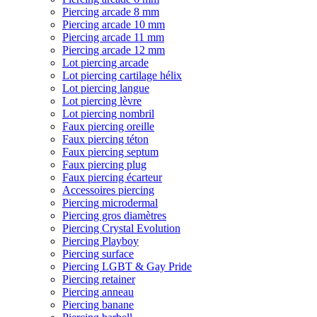
Piercing arcade 8 mm
Piercing arcade 10 mm
Piercing arcade 11 mm
Piercing arcade 12 mm
Lot piercing arcade
Lot piercing cartilage hélix
Lot piercing langue
Lot piercing lèvre
Lot piercing nombril
Faux piercing oreille
Faux piercing téton
Faux piercing septum
Faux piercing plug
Faux piercing écarteur
Accessoires piercing
Piercing microdermal
Piercing gros diamètres
Piercing Crystal Evolution
Piercing Playboy
Piercing surface
Piercing LGBT & Gay Pride
Piercing retainer
Piercing anneau
Piercing banane