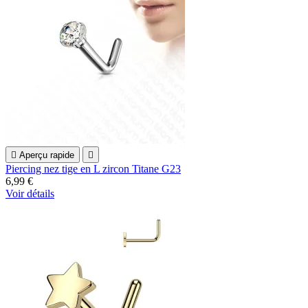

Aperçu rapide

Piercing nez tige en L zircon Titane G23
6,99 €
Voir détails