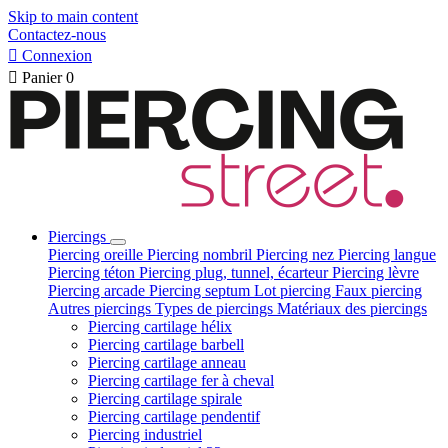
Skip to main content
Contactez-nous

Connexion

Panier
0
Piercings
Piercing oreille
Piercing nombril
Piercing nez
Piercing langue
Piercing téton
Piercing plug, tunnel, écarteur
Piercing lèvre
Piercing arcade
Piercing septum
Lot piercing
Faux piercing
Autres piercings
Types de piercings
Matériaux des piercings
Piercing cartilage hélix
Piercing cartilage barbell
Piercing cartilage anneau
Piercing cartilage fer à cheval
Piercing cartilage spirale
Piercing cartilage pendentif
Piercing industriel