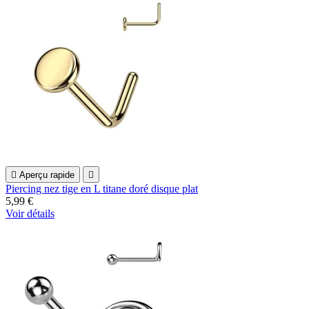

Aperçu rapide

Piercing nez tige en L titane doré disque plat
5,99 €
Voir détails