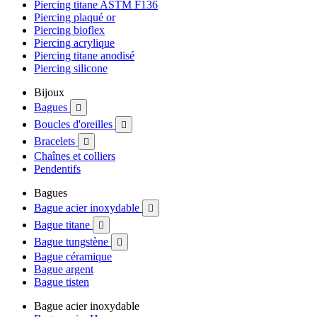
Piercing titane ASTM F136
Piercing plaqué or
Piercing bioflex
Piercing acrylique
Piercing titane anodisé
Piercing silicone
Bijoux
Bagues

Boucles d'oreilles

Bracelets

Chaînes et colliers
Pendentifs
Bagues
Bague acier inoxydable

Bague titane

Bague tungstène

Bague céramique
Bague argent
Bague tisten
Bague acier inoxydable