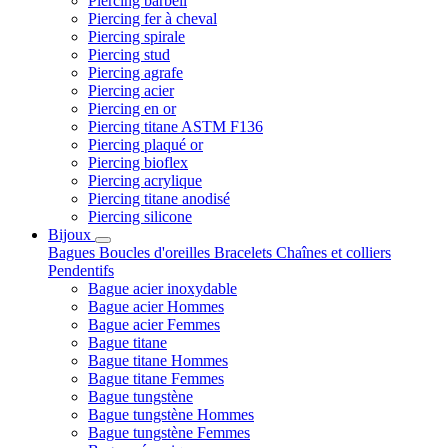
Piercing barbell
Piercing fer à cheval
Piercing spirale
Piercing stud
Piercing agrafe
Piercing acier
Piercing en or
Piercing titane ASTM F136
Piercing plaqué or
Piercing bioflex
Piercing acrylique
Piercing titane anodisé
Piercing silicone
Bijoux
Bagues
Boucles d'oreilles
Bracelets
Chaînes et colliers
Pendentifs
Bague acier inoxydable
Bague acier Hommes
Bague acier Femmes
Bague titane
Bague titane Hommes
Bague titane Femmes
Bague tungstène
Bague tungstène Hommes
Bague tungstène Femmes