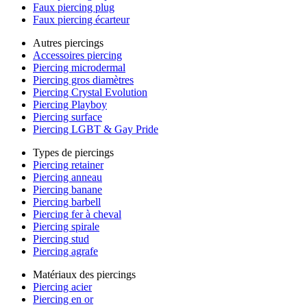
Faux piercing plug
Faux piercing écarteur
Autres piercings
Accessoires piercing
Piercing microdermal
Piercing gros diamètres
Piercing Crystal Evolution
Piercing Playboy
Piercing surface
Piercing LGBT & Gay Pride
Types de piercings
Piercing retainer
Piercing anneau
Piercing banane
Piercing barbell
Piercing fer à cheval
Piercing spirale
Piercing stud
Piercing agrafe
Matériaux des piercings
Piercing acier
Piercing en or