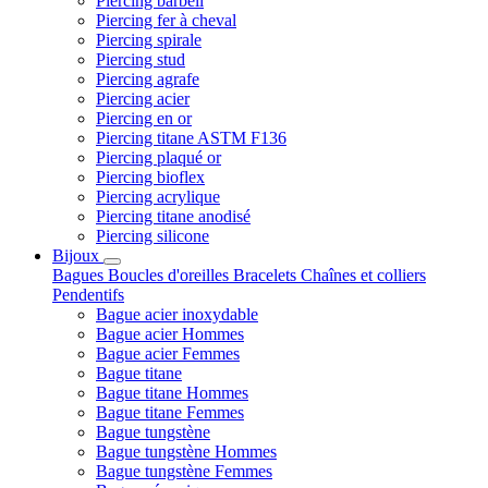
Piercing barbell
Piercing fer à cheval
Piercing spirale
Piercing stud
Piercing agrafe
Piercing acier
Piercing en or
Piercing titane ASTM F136
Piercing plaqué or
Piercing bioflex
Piercing acrylique
Piercing titane anodisé
Piercing silicone
Bijoux
Bagues
Boucles d'oreilles
Bracelets
Chaînes et colliers
Pendentifs
Bague acier inoxydable
Bague acier Hommes
Bague acier Femmes
Bague titane
Bague titane Hommes
Bague titane Femmes
Bague tungstène
Bague tungstène Hommes
Bague tungstène Femmes