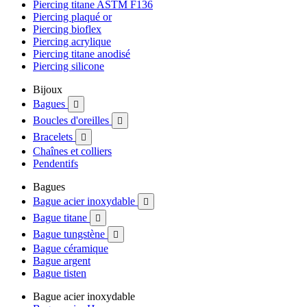
Piercing titane ASTM F136
Piercing plaqué or
Piercing bioflex
Piercing acrylique
Piercing titane anodisé
Piercing silicone
Bijoux
Bagues

Boucles d'oreilles

Bracelets

Chaînes et colliers
Pendentifs
Bagues
Bague acier inoxydable

Bague titane

Bague tungstène

Bague céramique
Bague argent
Bague tisten
Bague acier inoxydable