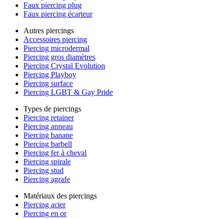
Faux piercing plug
Faux piercing écarteur
Autres piercings
Accessoires piercing
Piercing microdermal
Piercing gros diamètres
Piercing Crystal Evolution
Piercing Playboy
Piercing surface
Piercing LGBT & Gay Pride
Types de piercings
Piercing retainer
Piercing anneau
Piercing banane
Piercing barbell
Piercing fer à cheval
Piercing spirale
Piercing stud
Piercing agrafe
Matériaux des piercings
Piercing acier
Piercing en or