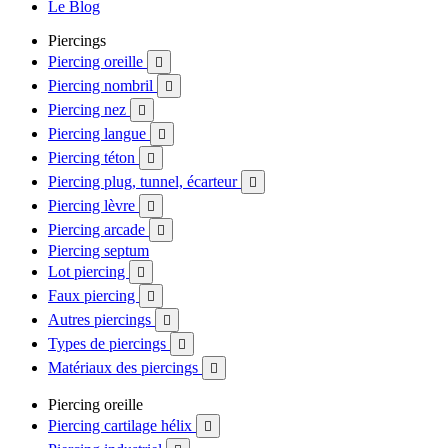
Le Blog
Piercings
Piercing oreille

Piercing nombril

Piercing nez

Piercing langue

Piercing téton

Piercing plug, tunnel, écarteur

Piercing lèvre

Piercing arcade

Piercing septum
Lot piercing

Faux piercing

Autres piercings

Types de piercings

Matériaux des piercings

Piercing oreille
Piercing cartilage hélix
