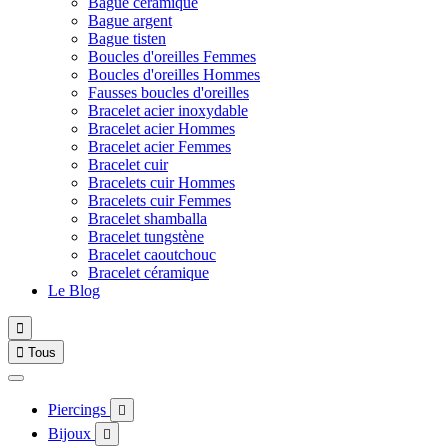
Bague céramique
Bague argent
Bague tisten
Boucles d'oreilles Femmes
Boucles d'oreilles Hommes
Fausses boucles d'oreilles
Bracelet acier inoxydable
Bracelet acier Hommes
Bracelet acier Femmes
Bracelet cuir
Bracelets cuir Hommes
Bracelets cuir Femmes
Bracelet shamballa
Bracelet tungstène
Bracelet caoutchouc
Bracelet céramique
Le Blog


Tous
Piercings

Bijoux
