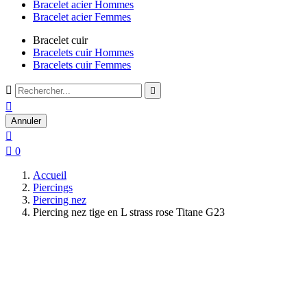
Bracelet acier Hommes
Bracelet acier Femmes
Bracelet cuir
Bracelets cuir Hommes
Bracelets cuir Femmes



Annuler


0
Accueil
Piercings
Piercing nez
Piercing nez tige en L strass rose Titane G23