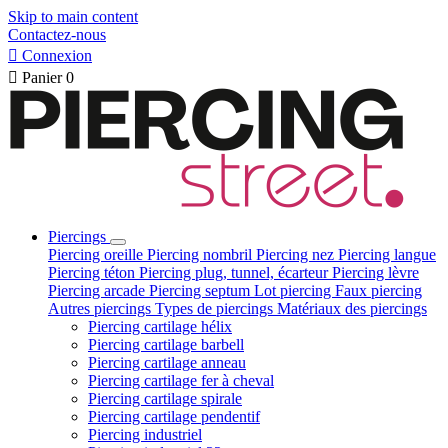
Skip to main content
Contactez-nous

Connexion

Panier
0
Piercings
Piercing oreille
Piercing nombril
Piercing nez
Piercing langue
Piercing téton
Piercing plug, tunnel, écarteur
Piercing lèvre
Piercing arcade
Piercing septum
Lot piercing
Faux piercing
Autres piercings
Types de piercings
Matériaux des piercings
Piercing cartilage hélix
Piercing cartilage barbell
Piercing cartilage anneau
Piercing cartilage fer à cheval
Piercing cartilage spirale
Piercing cartilage pendentif
Piercing industriel