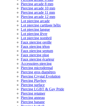
Piercing arcade 8 mm
Piercing arcade 10 mm
Piercing arcade 11 mm
Piercing arcade 12 mm
Lot piercing arcade
Lot piercing cartilage hélix
Lot piercing langue
Lot piercing lèvre
Lot piercing nombril
Faux piercing oreille
Faux piercing téton
Faux piercing septum
Faux piercing plug
Faux piercing écarteur
Accessoires piercing
Piercing microdermal
Piercing gros diamètres
Piercing Crystal Evolution
Piercing Playboy
Piercing surface
Piercing LGBT & Gay Pride
Piercing retainer
Piercing anneau
Piercing banane