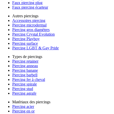
Faux piercing plug
Faux piercing écarteur
Autres piercings
Accessoires piercing
Piercing microdermal
Piercing gros diamètres
Piercing Crystal Evolution
Piercing Playboy
Piercing surface
Piercing LGBT & Gay Pride
Types de piercings
Piercing retainer
Piercing anneau
Piercing banane
Piercing barbell
Piercing fer à cheval
Piercing spirale
Piercing stud
Piercing agrafe
Matériaux des piercings
Piercing acier
Piercing en or