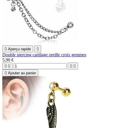

Aperçu rapide

Double piercing cartilage oreille croix gemmes
5,90 €





Ajouter au panier