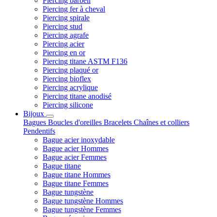
Piercing barbell
Piercing fer à cheval
Piercing spirale
Piercing stud
Piercing agrafe
Piercing acier
Piercing en or
Piercing titane ASTM F136
Piercing plaqué or
Piercing bioflex
Piercing acrylique
Piercing titane anodisé
Piercing silicone
Bijoux
Bagues
Boucles d'oreilles
Bracelets
Chaînes et colliers
Pendentifs
Bague acier inoxydable
Bague acier Hommes
Bague acier Femmes
Bague titane
Bague titane Hommes
Bague titane Femmes
Bague tungstène
Bague tungstène Hommes
Bague tungstène Femmes