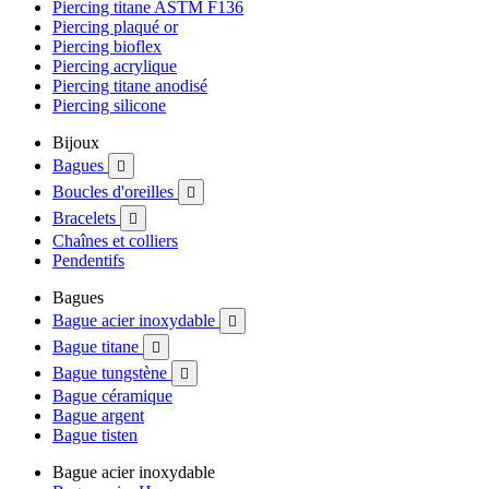
Piercing titane ASTM F136
Piercing plaqué or
Piercing bioflex
Piercing acrylique
Piercing titane anodisé
Piercing silicone
Bijoux
Bagues

Boucles d'oreilles

Bracelets

Chaînes et colliers
Pendentifs
Bagues
Bague acier inoxydable

Bague titane

Bague tungstène

Bague céramique
Bague argent
Bague tisten
Bague acier inoxydable