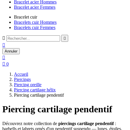
Bracelet acier Hommes
Bracelet acier Femmes
Bracelet cuir
Bracelets cuir Hommes
Bracelets cuir Femmes



Annuler


0
Accueil
Piercings
Piercing oreille
Piercing cartilage hélix
Piercing cartilage pendentif
Piercing cartilage pendentif
Découvrez notre collection de
piercings cartilage pendentif
:
barbells et labrets ornés d'un pendentif suspendu — lunes, étoiles,