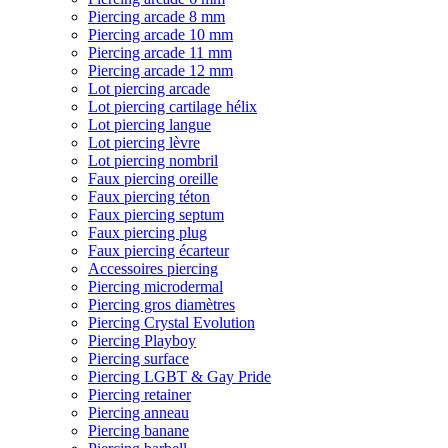
Piercing arcade 8 mm
Piercing arcade 10 mm
Piercing arcade 11 mm
Piercing arcade 12 mm
Lot piercing arcade
Lot piercing cartilage hélix
Lot piercing langue
Lot piercing lèvre
Lot piercing nombril
Faux piercing oreille
Faux piercing téton
Faux piercing septum
Faux piercing plug
Faux piercing écarteur
Accessoires piercing
Piercing microdermal
Piercing gros diamètres
Piercing Crystal Evolution
Piercing Playboy
Piercing surface
Piercing LGBT & Gay Pride
Piercing retainer
Piercing anneau
Piercing banane