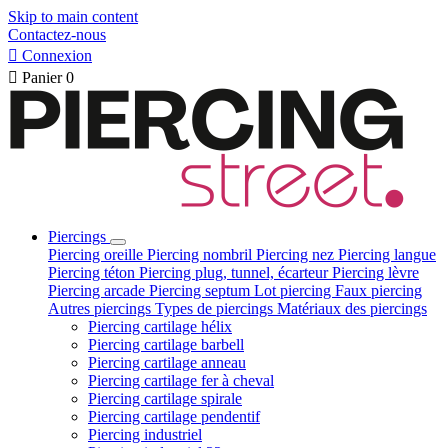
Skip to main content
Contactez-nous

Connexion

Panier
0
Piercings
Piercing oreille
Piercing nombril
Piercing nez
Piercing langue
Piercing téton
Piercing plug, tunnel, écarteur
Piercing lèvre
Piercing arcade
Piercing septum
Lot piercing
Faux piercing
Autres piercings
Types de piercings
Matériaux des piercings
Piercing cartilage hélix
Piercing cartilage barbell
Piercing cartilage anneau
Piercing cartilage fer à cheval
Piercing cartilage spirale
Piercing cartilage pendentif
Piercing industriel