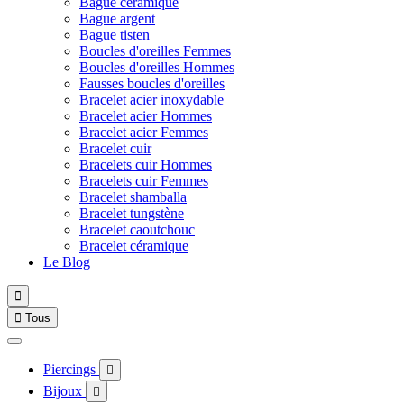
Bague céramique
Bague argent
Bague tisten
Boucles d'oreilles Femmes
Boucles d'oreilles Hommes
Fausses boucles d'oreilles
Bracelet acier inoxydable
Bracelet acier Hommes
Bracelet acier Femmes
Bracelet cuir
Bracelets cuir Hommes
Bracelets cuir Femmes
Bracelet shamballa
Bracelet tungstène
Bracelet caoutchouc
Bracelet céramique
Le Blog


Tous
Piercings

Bijoux
