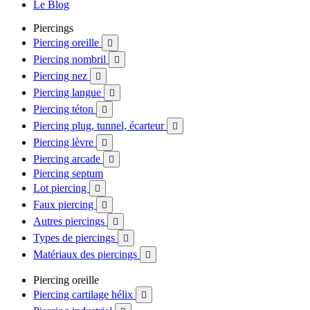
Le Blog
Piercings
Piercing oreille

Piercing nombril

Piercing nez

Piercing langue

Piercing téton

Piercing plug, tunnel, écarteur

Piercing lèvre

Piercing arcade

Piercing septum
Lot piercing

Faux piercing

Autres piercings

Types de piercings

Matériaux des piercings

Piercing oreille
Piercing cartilage hélix
