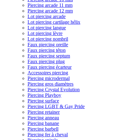
Piercing arcade 11 mm
Piercing arcade 12 mm
Lot piercing arcade
Lot piercing cartilage hélix
Lot piercing langue
Lot piercing lèvre
Lot piercing nombril
Faux piercing oreille
Faux piercing téton
Faux piercing septum
Faux piercing plug
Faux piercing écarteur
Accessoires piercing
Piercing microdermal
Piercing gros diamètres
Piercing Crystal Evolution
Piercing Playboy
Piercing surface
Piercing LGBT & Gay Pride
Piercing retainer
Piercing anneau
Piercing banane
Piercing barbell
Piercing fer à cheval