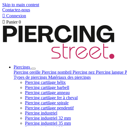
Skip to main content
Contactez-nous

Connexion

Panier
0
Piercings
Piercing oreille
Piercing nombril
Piercing nez
Piercing langue
P
Types de piercings
Matériaux des piercings
Piercing cartilage hélix
Piercing cartilage barbell
Piercing cartilage anneau
Piercing cartilage fer à cheval
Piercing cartilage spirale
Piercing cartilage pendentif
Piercing industriel
Piercing industriel 32 mm
Piercing industriel 35 mm