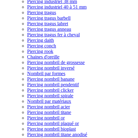
Piercing industriel 38 mm
Piercing industriel 40 à 51 mm
Piercing tragus
Piercing tragus barbell
Piercing tragus labret
Piercing tragus anneau
Piercing tragus fer à cheval
Piercing daith
Piercing conch
Piercing rook
Chaines d'oreille
Piercing nombril de grossesse
Piercing nombril inversé
Nombril par formes
Piercing nombril banane
Piercing nombril pendentif
Piercing nombril clicker
Piercing nombril spirale
Nombril par matériaux
Piercing nombril acier
Piercing nombril titane
Piercing nombril or
Piercing nombril plaqué or
Piercing nombril bioplast
Piercing nombril titane anodisé