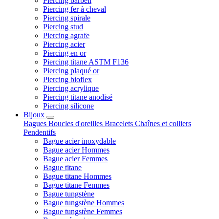
Piercing barbell
Piercing fer à cheval
Piercing spirale
Piercing stud
Piercing agrafe
Piercing acier
Piercing en or
Piercing titane ASTM F136
Piercing plaqué or
Piercing bioflex
Piercing acrylique
Piercing titane anodisé
Piercing silicone
Bijoux
Bagues
Boucles d'oreilles
Bracelets
Chaînes et colliers
Pendentifs
Bague acier inoxydable
Bague acier Hommes
Bague acier Femmes
Bague titane
Bague titane Hommes
Bague titane Femmes
Bague tungstène
Bague tungstène Hommes
Bague tungstène Femmes