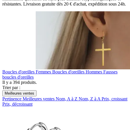
résistantes. Livraison gratuite dès 20 € d'achat, expédition sous 24h.
Boucles d'oreilles Femmes
Boucles d'oreilles Hommes
Fausses
boucles d'oreilles
Il y a 394 produits.
Trier par :
Meilleures ventes
Pertinence
Meilleures ventes
Nom, A à Z
Nom, Z à A
Prix, croissant
Prix, décroissant