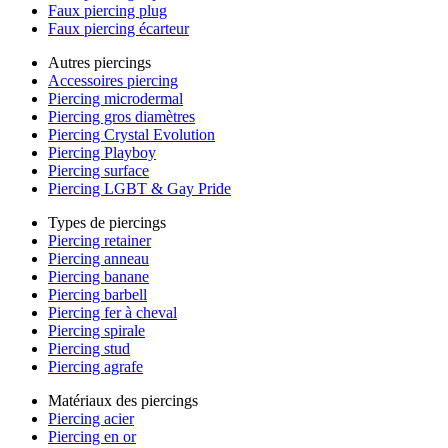
Faux piercing plug
Faux piercing écarteur
Autres piercings
Accessoires piercing
Piercing microdermal
Piercing gros diamètres
Piercing Crystal Evolution
Piercing Playboy
Piercing surface
Piercing LGBT & Gay Pride
Types de piercings
Piercing retainer
Piercing anneau
Piercing banane
Piercing barbell
Piercing fer à cheval
Piercing spirale
Piercing stud
Piercing agrafe
Matériaux des piercings
Piercing acier
Piercing en or