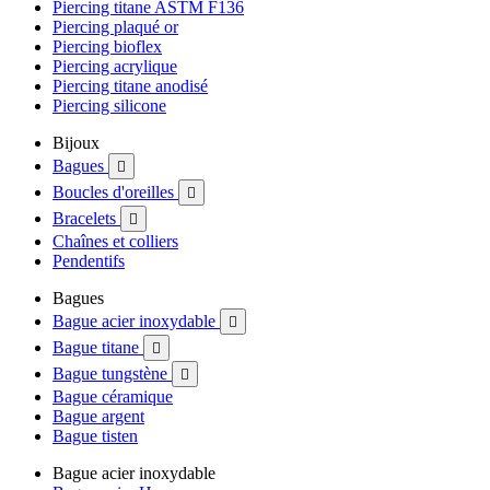
Piercing titane ASTM F136
Piercing plaqué or
Piercing bioflex
Piercing acrylique
Piercing titane anodisé
Piercing silicone
Bijoux
Bagues

Boucles d'oreilles

Bracelets

Chaînes et colliers
Pendentifs
Bagues
Bague acier inoxydable

Bague titane

Bague tungstène

Bague céramique
Bague argent
Bague tisten
Bague acier inoxydable