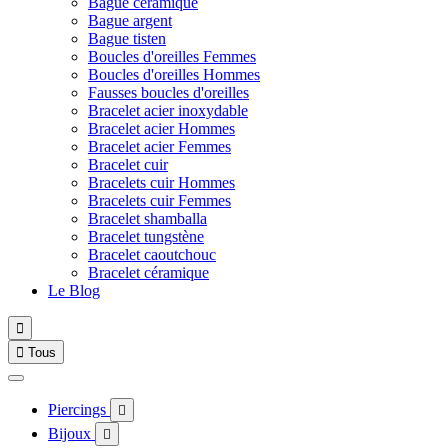
Bague céramique
Bague argent
Bague tisten
Boucles d'oreilles Femmes
Boucles d'oreilles Hommes
Fausses boucles d'oreilles
Bracelet acier inoxydable
Bracelet acier Hommes
Bracelet acier Femmes
Bracelet cuir
Bracelets cuir Hommes
Bracelets cuir Femmes
Bracelet shamballa
Bracelet tungstène
Bracelet caoutchouc
Bracelet céramique
Le Blog


Tous
Piercings

Bijoux
