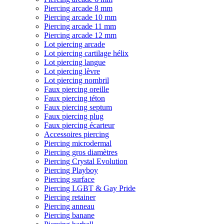
Piercing arcade 8 mm
Piercing arcade 10 mm
Piercing arcade 11 mm
Piercing arcade 12 mm
Lot piercing arcade
Lot piercing cartilage hélix
Lot piercing langue
Lot piercing lèvre
Lot piercing nombril
Faux piercing oreille
Faux piercing téton
Faux piercing septum
Faux piercing plug
Faux piercing écarteur
Accessoires piercing
Piercing microdermal
Piercing gros diamètres
Piercing Crystal Evolution
Piercing Playboy
Piercing surface
Piercing LGBT & Gay Pride
Piercing retainer
Piercing anneau
Piercing banane