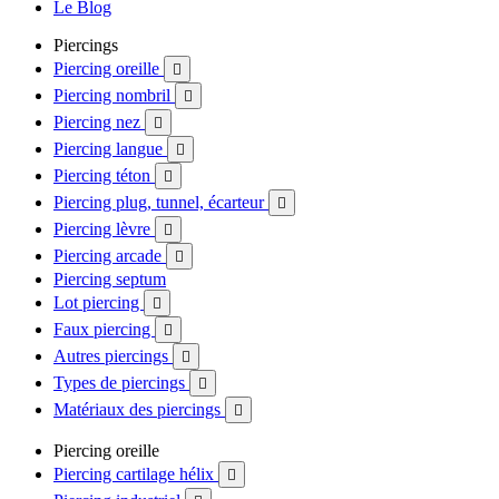
Le Blog
Piercings
Piercing oreille

Piercing nombril

Piercing nez

Piercing langue

Piercing téton

Piercing plug, tunnel, écarteur

Piercing lèvre

Piercing arcade

Piercing septum
Lot piercing

Faux piercing

Autres piercings

Types de piercings

Matériaux des piercings

Piercing oreille
Piercing cartilage hélix
