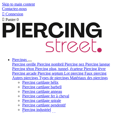
Skip to main content
Contactez-nous

Connexion

Panier
0
Piercings
Piercing oreille
Piercing nombril
Piercing nez
Piercing langue
Piercing téton
Piercing plug, tunnel, écarteur
Piercing lèvre
Piercing arcade
Piercing septum
Lot piercing
Faux piercing
Autres piercings
Types de piercings
Matériaux des piercings
Piercing cartilage hélix
Piercing cartilage barbell
Piercing cartilage anneau
Piercing cartilage fer à cheval
Piercing cartilage spirale
Piercing cartilage pendentif
Piercing industriel