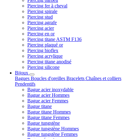
Piercing barbell
Piercing fer à cheval
Piercing spirale
Piercing stud
Piercing agrafe
Piercing acier
Piercing en or
Piercing titane ASTM F136
Piercing plaqué or
Piercing bioflex
Piercing acrylique
Piercing titane anodisé
Piercing silicone
Bijoux
Bagues
Boucles d'oreilles
Bracelets
Chaînes et colliers
Pendentifs
Bague acier inoxydable
Bague acier Hommes
Bague acier Femmes
Bague titane
Bague titane Hommes
Bague titane Femmes
Bague tungstène
Bague tungstène Hommes
Bague tungstène Femmes