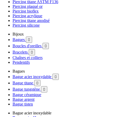
Piercing titane ASTM F136
Piercing plaqué or
Piercing bioflex
Piercing acrylique
Piercing titane anodisé
Piercing silicone
Bijoux
Bagues

Boucles d'oreilles

Bracelets

Chaînes et colliers
Pendentifs
Bagues
Bague acier inoxydable

Bague titane

Bague tungstène

Bague céramique
Bague argent
Bague tisten
Bague acier inoxydable