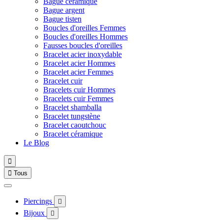
Bague céramique
Bague argent
Bague tisten
Boucles d'oreilles Femmes
Boucles d'oreilles Hommes
Fausses boucles d'oreilles
Bracelet acier inoxydable
Bracelet acier Hommes
Bracelet acier Femmes
Bracelet cuir
Bracelets cuir Hommes
Bracelets cuir Femmes
Bracelet shamballa
Bracelet tungstène
Bracelet caoutchouc
Bracelet céramique
Le Blog


Tous
Piercings

Bijoux
