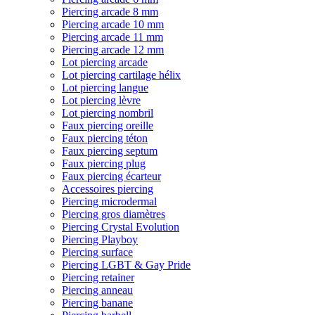
Piercing arcade 8 mm
Piercing arcade 10 mm
Piercing arcade 11 mm
Piercing arcade 12 mm
Lot piercing arcade
Lot piercing cartilage hélix
Lot piercing langue
Lot piercing lèvre
Lot piercing nombril
Faux piercing oreille
Faux piercing téton
Faux piercing septum
Faux piercing plug
Faux piercing écarteur
Accessoires piercing
Piercing microdermal
Piercing gros diamètres
Piercing Crystal Evolution
Piercing Playboy
Piercing surface
Piercing LGBT & Gay Pride
Piercing retainer
Piercing anneau
Piercing banane