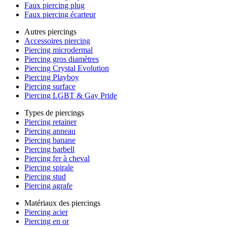
Faux piercing plug
Faux piercing écarteur
Autres piercings
Accessoires piercing
Piercing microdermal
Piercing gros diamètres
Piercing Crystal Evolution
Piercing Playboy
Piercing surface
Piercing LGBT & Gay Pride
Types de piercings
Piercing retainer
Piercing anneau
Piercing banane
Piercing barbell
Piercing fer à cheval
Piercing spirale
Piercing stud
Piercing agrafe
Matériaux des piercings
Piercing acier
Piercing en or