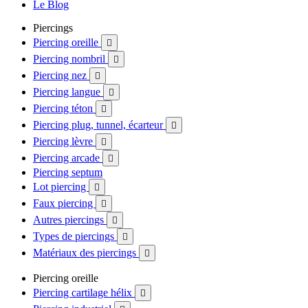
Le Blog
Piercings
Piercing oreille

Piercing nombril

Piercing nez

Piercing langue

Piercing téton

Piercing plug, tunnel, écarteur

Piercing lèvre

Piercing arcade

Piercing septum
Lot piercing

Faux piercing

Autres piercings

Types de piercings

Matériaux des piercings

Piercing oreille
Piercing cartilage hélix
