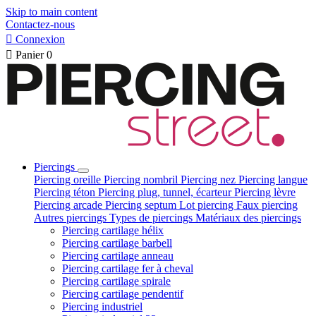
Skip to main content
Contactez-nous

Connexion

Panier
0
Piercings
Piercing oreille
Piercing nombril
Piercing nez
Piercing langue
Piercing téton
Piercing plug, tunnel, écarteur
Piercing lèvre
Piercing arcade
Piercing septum
Lot piercing
Faux piercing
Autres piercings
Types de piercings
Matériaux des piercings
Piercing cartilage hélix
Piercing cartilage barbell
Piercing cartilage anneau
Piercing cartilage fer à cheval
Piercing cartilage spirale
Piercing cartilage pendentif
Piercing industriel