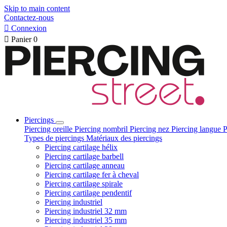
Skip to main content
Contactez-nous

Connexion

Panier
0
Piercings
Piercing oreille
Piercing nombril
Piercing nez
Piercing langue
P
Types de piercings
Matériaux des piercings
Piercing cartilage hélix
Piercing cartilage barbell
Piercing cartilage anneau
Piercing cartilage fer à cheval
Piercing cartilage spirale
Piercing cartilage pendentif
Piercing industriel
Piercing industriel 32 mm
Piercing industriel 35 mm