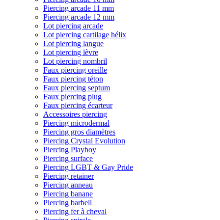
Piercing arcade 11 mm
Piercing arcade 12 mm
Lot piercing arcade
Lot piercing cartilage hélix
Lot piercing langue
Lot piercing lèvre
Lot piercing nombril
Faux piercing oreille
Faux piercing téton
Faux piercing septum
Faux piercing plug
Faux piercing écarteur
Accessoires piercing
Piercing microdermal
Piercing gros diamètres
Piercing Crystal Evolution
Piercing Playboy
Piercing surface
Piercing LGBT & Gay Pride
Piercing retainer
Piercing anneau
Piercing banane
Piercing barbell
Piercing fer à cheval