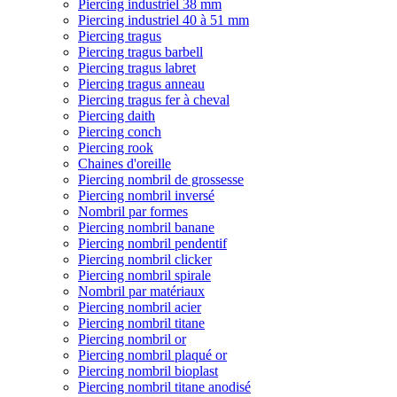
Piercing industriel 38 mm
Piercing industriel 40 à 51 mm
Piercing tragus
Piercing tragus barbell
Piercing tragus labret
Piercing tragus anneau
Piercing tragus fer à cheval
Piercing daith
Piercing conch
Piercing rook
Chaines d'oreille
Piercing nombril de grossesse
Piercing nombril inversé
Nombril par formes
Piercing nombril banane
Piercing nombril pendentif
Piercing nombril clicker
Piercing nombril spirale
Nombril par matériaux
Piercing nombril acier
Piercing nombril titane
Piercing nombril or
Piercing nombril plaqué or
Piercing nombril bioplast
Piercing nombril titane anodisé