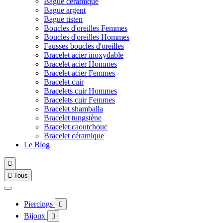
Bague céramique
Bague argent
Bague tisten
Boucles d'oreilles Femmes
Boucles d'oreilles Hommes
Fausses boucles d'oreilles
Bracelet acier inoxydable
Bracelet acier Hommes
Bracelet acier Femmes
Bracelet cuir
Bracelets cuir Hommes
Bracelets cuir Femmes
Bracelet shamballa
Bracelet tungstène
Bracelet caoutchouc
Bracelet céramique
Le Blog


Tous
Piercings

Bijoux
