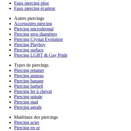
Faux piercing plug
Faux piercing écarteur
Autres piercings
Accessoires piercing
Piercing microdermal
Piercing gros diamètres
Piercing Crystal Evolution
Piercing Playboy
Piercing surface
Piercing LGBT & Gay Pride
Types de piercings
Piercing retainer
Piercing anneau
Piercing banane
Piercing barbell
Piercing fer à cheval
Piercing spirale
Piercing stud
Piercing agrafe
Matériaux des piercings
Piercing acier
Piercing en or