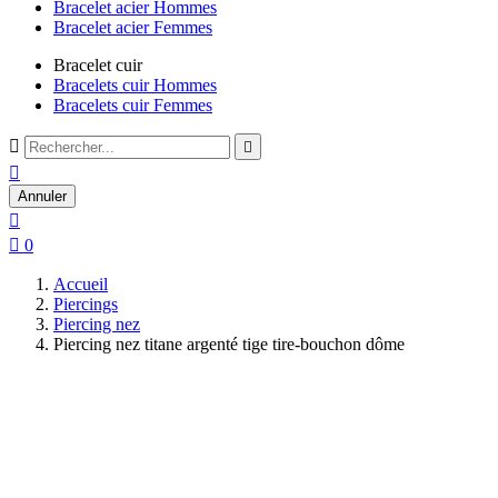
Bracelet acier Hommes
Bracelet acier Femmes
Bracelet cuir
Bracelets cuir Hommes
Bracelets cuir Femmes



Annuler


0
Accueil
Piercings
Piercing nez
Piercing nez titane argenté tige tire-bouchon dôme