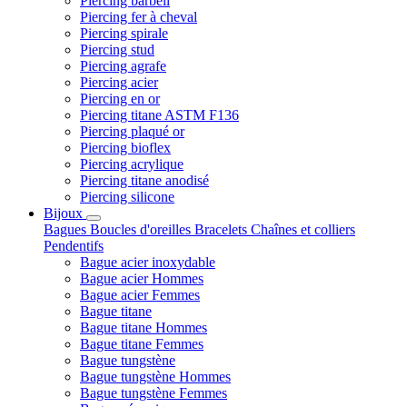
Piercing barbell
Piercing fer à cheval
Piercing spirale
Piercing stud
Piercing agrafe
Piercing acier
Piercing en or
Piercing titane ASTM F136
Piercing plaqué or
Piercing bioflex
Piercing acrylique
Piercing titane anodisé
Piercing silicone
Bijoux
Bagues
Boucles d'oreilles
Bracelets
Chaînes et colliers
Pendentifs
Bague acier inoxydable
Bague acier Hommes
Bague acier Femmes
Bague titane
Bague titane Hommes
Bague titane Femmes
Bague tungstène
Bague tungstène Hommes
Bague tungstène Femmes