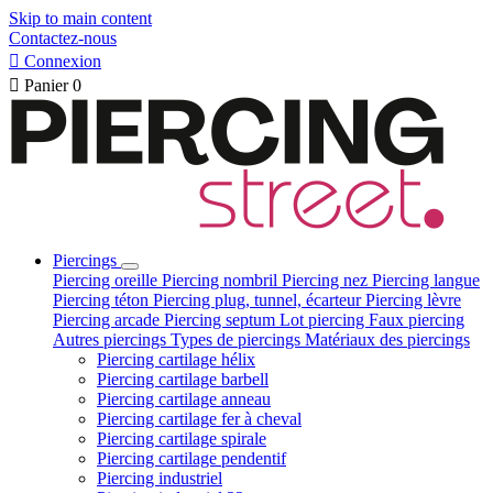
Skip to main content
Contactez-nous

Connexion

Panier
0
Piercings
Piercing oreille
Piercing nombril
Piercing nez
Piercing langue
Piercing téton
Piercing plug, tunnel, écarteur
Piercing lèvre
Piercing arcade
Piercing septum
Lot piercing
Faux piercing
Autres piercings
Types de piercings
Matériaux des piercings
Piercing cartilage hélix
Piercing cartilage barbell
Piercing cartilage anneau
Piercing cartilage fer à cheval
Piercing cartilage spirale
Piercing cartilage pendentif
Piercing industriel