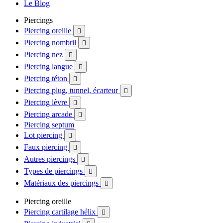
Le Blog
Piercings
Piercing oreille

Piercing nombril

Piercing nez

Piercing langue

Piercing téton

Piercing plug, tunnel, écarteur

Piercing lèvre

Piercing arcade

Piercing septum
Lot piercing

Faux piercing

Autres piercings

Types de piercings

Matériaux des piercings

Piercing oreille
Piercing cartilage hélix
