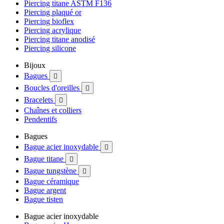
Piercing titane ASTM F136
Piercing plaqué or
Piercing bioflex
Piercing acrylique
Piercing titane anodisé
Piercing silicone
Bijoux
Bagues

Boucles d'oreilles

Bracelets

Chaînes et colliers
Pendentifs
Bagues
Bague acier inoxydable

Bague titane

Bague tungstène

Bague céramique
Bague argent
Bague tisten
Bague acier inoxydable