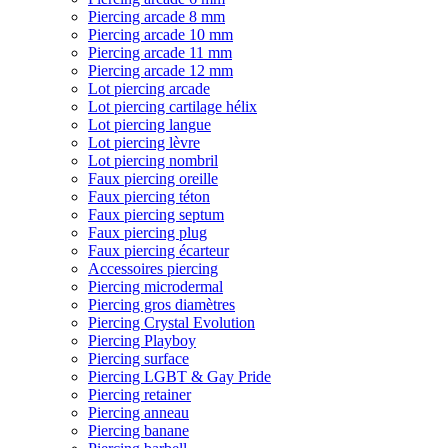
Piercing arcade 8 mm
Piercing arcade 10 mm
Piercing arcade 11 mm
Piercing arcade 12 mm
Lot piercing arcade
Lot piercing cartilage hélix
Lot piercing langue
Lot piercing lèvre
Lot piercing nombril
Faux piercing oreille
Faux piercing téton
Faux piercing septum
Faux piercing plug
Faux piercing écarteur
Accessoires piercing
Piercing microdermal
Piercing gros diamètres
Piercing Crystal Evolution
Piercing Playboy
Piercing surface
Piercing LGBT & Gay Pride
Piercing retainer
Piercing anneau
Piercing banane