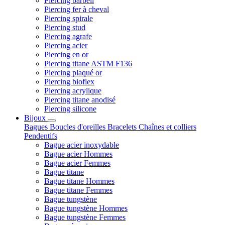
Piercing barbell
Piercing fer à cheval
Piercing spirale
Piercing stud
Piercing agrafe
Piercing acier
Piercing en or
Piercing titane ASTM F136
Piercing plaqué or
Piercing bioflex
Piercing acrylique
Piercing titane anodisé
Piercing silicone
Bijoux
Bagues
Boucles d'oreilles
Bracelets
Chaînes et colliers
Pendentifs
Bague acier inoxydable
Bague acier Hommes
Bague acier Femmes
Bague titane
Bague titane Hommes
Bague titane Femmes
Bague tungstène
Bague tungstène Hommes
Bague tungstène Femmes