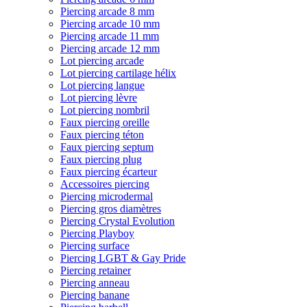
Piercing arcade 8 mm
Piercing arcade 10 mm
Piercing arcade 11 mm
Piercing arcade 12 mm
Lot piercing arcade
Lot piercing cartilage hélix
Lot piercing langue
Lot piercing lèvre
Lot piercing nombril
Faux piercing oreille
Faux piercing téton
Faux piercing septum
Faux piercing plug
Faux piercing écarteur
Accessoires piercing
Piercing microdermal
Piercing gros diamètres
Piercing Crystal Evolution
Piercing Playboy
Piercing surface
Piercing LGBT & Gay Pride
Piercing retainer
Piercing anneau
Piercing banane