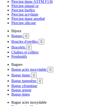
Piercing titane ASTM F136
Piercing plaqué or
Piercing bioflex
Piercing acrylique
Piercing titane anodisé
Piercing silicone
Bijoux
Bagues

Boucles d'oreilles

Bracelets

Chaînes et colliers
Pendentifs
Bagues
Bague acier inoxydable

Bague titane

Bague tungstène

Bague céramique
Bague argent
Bague tisten
Bague acier inoxydable