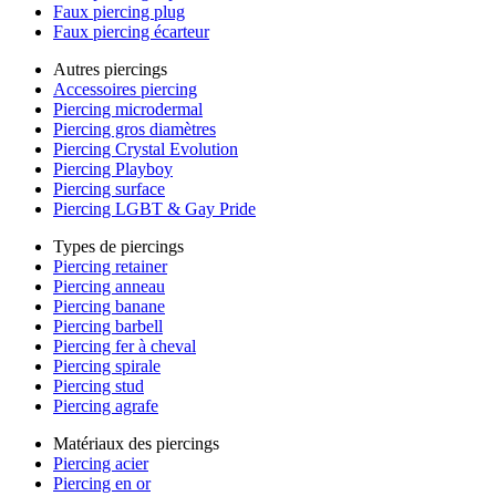
Faux piercing plug
Faux piercing écarteur
Autres piercings
Accessoires piercing
Piercing microdermal
Piercing gros diamètres
Piercing Crystal Evolution
Piercing Playboy
Piercing surface
Piercing LGBT & Gay Pride
Types de piercings
Piercing retainer
Piercing anneau
Piercing banane
Piercing barbell
Piercing fer à cheval
Piercing spirale
Piercing stud
Piercing agrafe
Matériaux des piercings
Piercing acier
Piercing en or