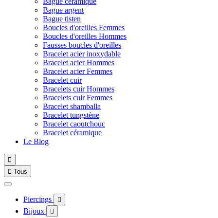
Bague céramique
Bague argent
Bague tisten
Boucles d'oreilles Femmes
Boucles d'oreilles Hommes
Fausses boucles d'oreilles
Bracelet acier inoxydable
Bracelet acier Hommes
Bracelet acier Femmes
Bracelet cuir
Bracelets cuir Hommes
Bracelets cuir Femmes
Bracelet shamballa
Bracelet tungstène
Bracelet caoutchouc
Bracelet céramique
Le Blog


Tous
Piercings

Bijoux
