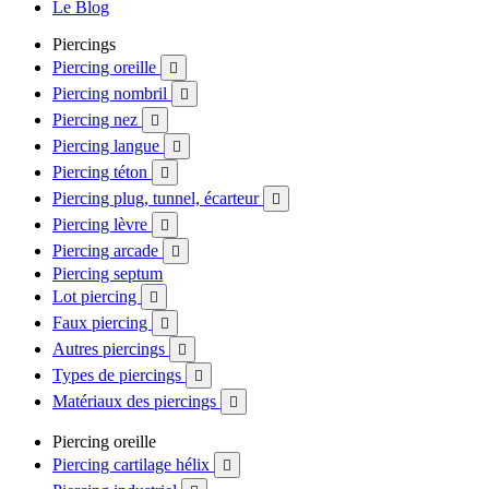
Le Blog
Piercings
Piercing oreille

Piercing nombril

Piercing nez

Piercing langue

Piercing téton

Piercing plug, tunnel, écarteur

Piercing lèvre

Piercing arcade

Piercing septum
Lot piercing

Faux piercing

Autres piercings

Types de piercings

Matériaux des piercings

Piercing oreille
Piercing cartilage hélix
