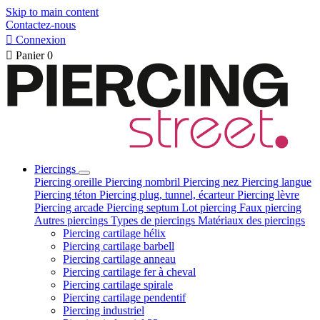
Skip to main content
Contactez-nous

Connexion

Panier
0
Piercings
Piercing oreille
Piercing nombril
Piercing nez
Piercing langue
Piercing téton
Piercing plug, tunnel, écarteur
Piercing lèvre
Piercing arcade
Piercing septum
Lot piercing
Faux piercing
Autres piercings
Types de piercings
Matériaux des piercings
Piercing cartilage hélix
Piercing cartilage barbell
Piercing cartilage anneau
Piercing cartilage fer à cheval
Piercing cartilage spirale
Piercing cartilage pendentif
Piercing industriel