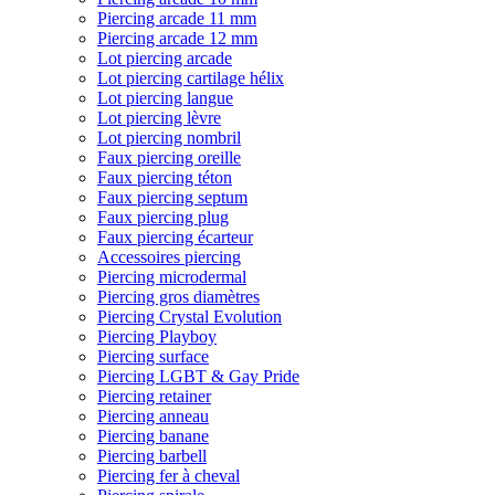
Piercing arcade 11 mm
Piercing arcade 12 mm
Lot piercing arcade
Lot piercing cartilage hélix
Lot piercing langue
Lot piercing lèvre
Lot piercing nombril
Faux piercing oreille
Faux piercing téton
Faux piercing septum
Faux piercing plug
Faux piercing écarteur
Accessoires piercing
Piercing microdermal
Piercing gros diamètres
Piercing Crystal Evolution
Piercing Playboy
Piercing surface
Piercing LGBT & Gay Pride
Piercing retainer
Piercing anneau
Piercing banane
Piercing barbell
Piercing fer à cheval