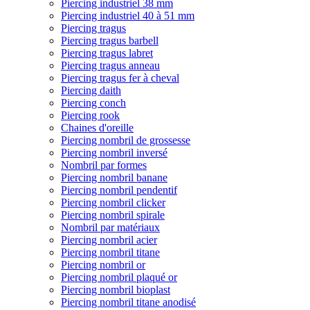
Piercing industriel 38 mm
Piercing industriel 40 à 51 mm
Piercing tragus
Piercing tragus barbell
Piercing tragus labret
Piercing tragus anneau
Piercing tragus fer à cheval
Piercing daith
Piercing conch
Piercing rook
Chaines d'oreille
Piercing nombril de grossesse
Piercing nombril inversé
Nombril par formes
Piercing nombril banane
Piercing nombril pendentif
Piercing nombril clicker
Piercing nombril spirale
Nombril par matériaux
Piercing nombril acier
Piercing nombril titane
Piercing nombril or
Piercing nombril plaqué or
Piercing nombril bioplast
Piercing nombril titane anodisé