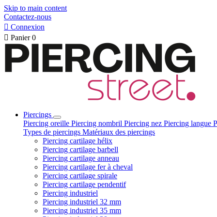
Skip to main content
Contactez-nous

Connexion

Panier
0
Piercings
Piercing oreille
Piercing nombril
Piercing nez
Piercing langue
P
Types de piercings
Matériaux des piercings
Piercing cartilage hélix
Piercing cartilage barbell
Piercing cartilage anneau
Piercing cartilage fer à cheval
Piercing cartilage spirale
Piercing cartilage pendentif
Piercing industriel
Piercing industriel 32 mm
Piercing industriel 35 mm