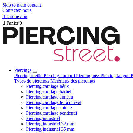
Skip to main content
Contactez-nous

Connexion

Panier
0
Piercings
Piercing oreille
Piercing nombril
Piercing nez
Piercing langue
P
Types de piercings
Matériaux des piercings
Piercing cartilage hélix
Piercing cartilage barbell
Piercing cartilage anneau
Piercing cartilage fer à cheval
Piercing cartilage spirale
Piercing cartilage pendentif
Piercing industriel
Piercing industriel 32 mm
Piercing industriel 35 mm