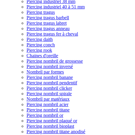
Piercing industriel 38 mm
Piercing industriel 40 à 51 mm
Piercing tragus
Piercing tragus barbell
Piercing tragus labret
Piercing tragus anneau
Piercing tragus fer à cheval
Piercing daith
Piercing conch
Piercing rook
Chaines d'oreille
Piercing nombril de grossesse
Piercing nombril inversé
Nombril par formes
Piercing nombril banane
Piercing nombril pendentif
Piercing nombril clicker
Piercing nombril spirale
Nombril par matériaux
Piercing nombril acier
Piercing nombril titane
Piercing nombril or
Piercing nombril plaqué or
Piercing nombril bioplast
Piercing nombril titane anodisé