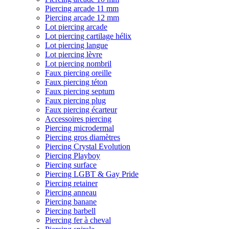
Piercing arcade 11 mm
Piercing arcade 12 mm
Lot piercing arcade
Lot piercing cartilage hélix
Lot piercing langue
Lot piercing lèvre
Lot piercing nombril
Faux piercing oreille
Faux piercing téton
Faux piercing septum
Faux piercing plug
Faux piercing écarteur
Accessoires piercing
Piercing microdermal
Piercing gros diamètres
Piercing Crystal Evolution
Piercing Playboy
Piercing surface
Piercing LGBT & Gay Pride
Piercing retainer
Piercing anneau
Piercing banane
Piercing barbell
Piercing fer à cheval