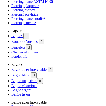
Piercing titane ASTM F136
Piercing plaqué or
Piercing bioflex
Piercing acrylique
Piercing titane anodisé
Piercing silicone
Bijoux
Bagues

Boucles d'oreilles

Bracelets

Chaînes et colliers
Pendentifs
Bagues
Bague acier inoxydable

Bague titane

Bague tungstène

Bague céramique
Bague argent
Bague tisten
Bague acier inoxydable