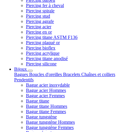
Piercing barbell
Piercing fer à cheval
Piercing spirale
Piercing stud
Piercing agrafe
Piercing acier
Piercing en or
Piercing titane ASTM F136
Piercing plaqué or
Piercing bioflex
Piercing acrylique
Piercing titane anodisé
Piercing silicone
Bijoux
Bagues
Boucles d'oreilles
Bracelets
Chaînes et colliers
Pendentifs
Bague acier inoxydable
Bague acier Hommes
Bague acier Femmes
Bague titane
Bague titane Hommes
Bague titane Femmes
Bague tungstène
Bague tungstène Hommes
Bague tungstène Femmes