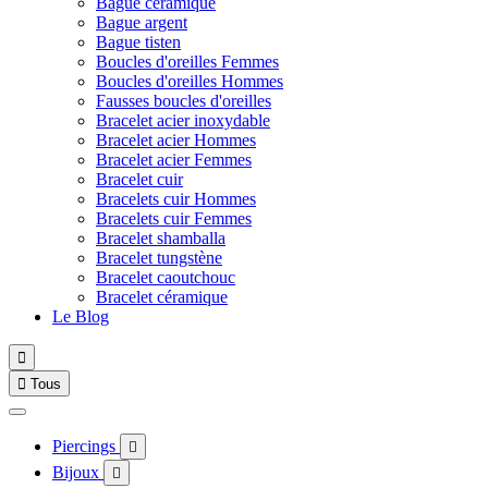
Bague céramique
Bague argent
Bague tisten
Boucles d'oreilles Femmes
Boucles d'oreilles Hommes
Fausses boucles d'oreilles
Bracelet acier inoxydable
Bracelet acier Hommes
Bracelet acier Femmes
Bracelet cuir
Bracelets cuir Hommes
Bracelets cuir Femmes
Bracelet shamballa
Bracelet tungstène
Bracelet caoutchouc
Bracelet céramique
Le Blog


Tous
Piercings

Bijoux
