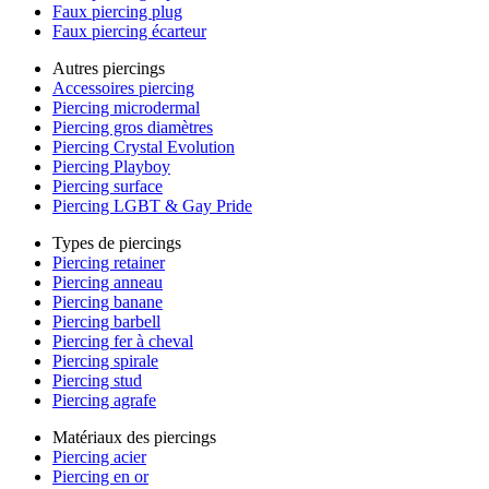
Faux piercing plug
Faux piercing écarteur
Autres piercings
Accessoires piercing
Piercing microdermal
Piercing gros diamètres
Piercing Crystal Evolution
Piercing Playboy
Piercing surface
Piercing LGBT & Gay Pride
Types de piercings
Piercing retainer
Piercing anneau
Piercing banane
Piercing barbell
Piercing fer à cheval
Piercing spirale
Piercing stud
Piercing agrafe
Matériaux des piercings
Piercing acier
Piercing en or