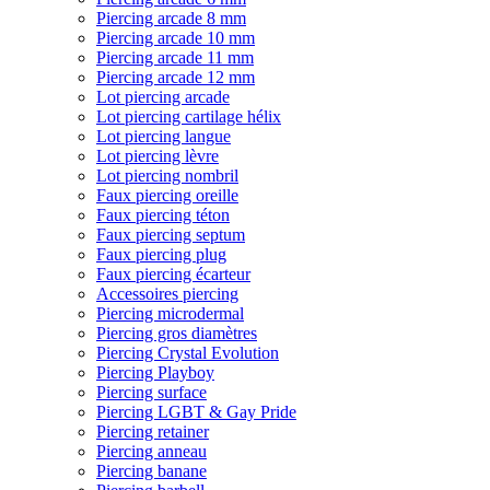
Piercing arcade 8 mm
Piercing arcade 10 mm
Piercing arcade 11 mm
Piercing arcade 12 mm
Lot piercing arcade
Lot piercing cartilage hélix
Lot piercing langue
Lot piercing lèvre
Lot piercing nombril
Faux piercing oreille
Faux piercing téton
Faux piercing septum
Faux piercing plug
Faux piercing écarteur
Accessoires piercing
Piercing microdermal
Piercing gros diamètres
Piercing Crystal Evolution
Piercing Playboy
Piercing surface
Piercing LGBT & Gay Pride
Piercing retainer
Piercing anneau
Piercing banane