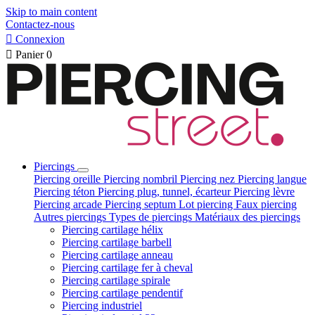
Skip to main content
Contactez-nous

Connexion

Panier
0
Piercings
Piercing oreille
Piercing nombril
Piercing nez
Piercing langue
Piercing téton
Piercing plug, tunnel, écarteur
Piercing lèvre
Piercing arcade
Piercing septum
Lot piercing
Faux piercing
Autres piercings
Types de piercings
Matériaux des piercings
Piercing cartilage hélix
Piercing cartilage barbell
Piercing cartilage anneau
Piercing cartilage fer à cheval
Piercing cartilage spirale
Piercing cartilage pendentif
Piercing industriel