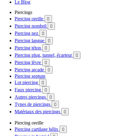
Le Blog
Piercings
Piercing oreille

Piercing nombril

Piercing nez

Piercing langue

Piercing téton

Piercing plug, tunnel, écarteur

Piercing lèvre

Piercing arcade

Piercing septum
Lot piercing

Faux piercing

Autres piercings

Types de piercings

Matériaux des piercings

Piercing oreille
Piercing cartilage hélix
