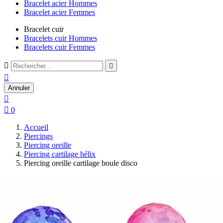
Bracelet acier Hommes
Bracelet acier Femmes
Bracelet cuir
Bracelets cuir Hommes
Bracelets cuir Femmes



Annuler


0
Accueil
Piercings
Piercing oreille
Piercing cartilage hélix
Piercing oreille cartilage boule disco