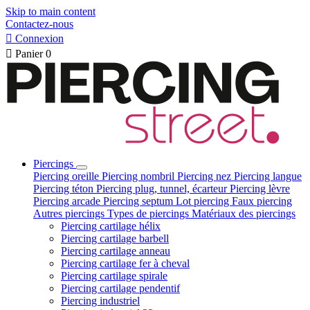
Skip to main content
Contactez-nous

Connexion

Panier
0
Piercings
Piercing oreille
Piercing nombril
Piercing nez
Piercing langue
Piercing téton
Piercing plug, tunnel, écarteur
Piercing lèvre
Piercing arcade
Piercing septum
Lot piercing
Faux piercing
Autres piercings
Types de piercings
Matériaux des piercings
Piercing cartilage hélix
Piercing cartilage barbell
Piercing cartilage anneau
Piercing cartilage fer à cheval
Piercing cartilage spirale
Piercing cartilage pendentif
Piercing industriel