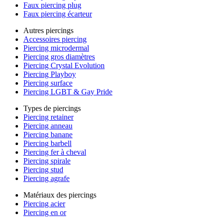
Faux piercing plug
Faux piercing écarteur
Autres piercings
Accessoires piercing
Piercing microdermal
Piercing gros diamètres
Piercing Crystal Evolution
Piercing Playboy
Piercing surface
Piercing LGBT & Gay Pride
Types de piercings
Piercing retainer
Piercing anneau
Piercing banane
Piercing barbell
Piercing fer à cheval
Piercing spirale
Piercing stud
Piercing agrafe
Matériaux des piercings
Piercing acier
Piercing en or