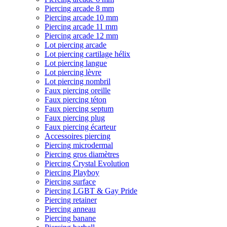
Piercing arcade 8 mm
Piercing arcade 10 mm
Piercing arcade 11 mm
Piercing arcade 12 mm
Lot piercing arcade
Lot piercing cartilage hélix
Lot piercing langue
Lot piercing lèvre
Lot piercing nombril
Faux piercing oreille
Faux piercing téton
Faux piercing septum
Faux piercing plug
Faux piercing écarteur
Accessoires piercing
Piercing microdermal
Piercing gros diamètres
Piercing Crystal Evolution
Piercing Playboy
Piercing surface
Piercing LGBT & Gay Pride
Piercing retainer
Piercing anneau
Piercing banane