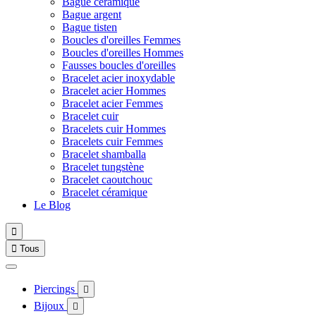
Bague céramique
Bague argent
Bague tisten
Boucles d'oreilles Femmes
Boucles d'oreilles Hommes
Fausses boucles d'oreilles
Bracelet acier inoxydable
Bracelet acier Hommes
Bracelet acier Femmes
Bracelet cuir
Bracelets cuir Hommes
Bracelets cuir Femmes
Bracelet shamballa
Bracelet tungstène
Bracelet caoutchouc
Bracelet céramique
Le Blog


Tous
Piercings

Bijoux
