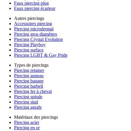
Faux piercing plug
Faux piercing écarteur
Autres piercings
Accessoires piercing
Piercing microdermal
Piercing gros diamètres
Piercing Crystal Evolution
Piercing Playboy
Piercing surface
Piercing LGBT & Gay Pride
Types de piercings
Piercing retainer
Piercing anneau
Piercing banane
Piercing barbell
Piercing fer à cheval
Piercing spirale
Piercing stud
Piercing agrafe
Matériaux des piercings
Piercing acier
Piercing en or