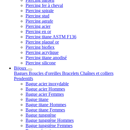
Piercing barbell
Piercing fer à cheval
Piercing spirale
Piercing stud
Piercing agrafe
Piercing acier
Piercing en or
Piercing titane ASTM F136
Piercing plaqué or
Piercing bioflex
Piercing acrylique
Piercing titane anodisé
Piercing silicone
Bijoux
Bagues
Boucles d'oreilles
Bracelets
Chaînes et colliers
Pendentifs
Bague acier inoxydable
Bague acier Hommes
Bague acier Femmes
Bague titane
Bague titane Hommes
Bague titane Femmes
Bague tungstène
Bague tungstène Hommes
Bague tungstène Femmes