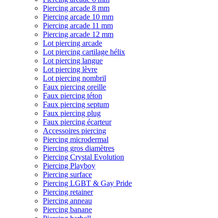
Piercing arcade 8 mm
Piercing arcade 10 mm
Piercing arcade 11 mm
Piercing arcade 12 mm
Lot piercing arcade
Lot piercing cartilage hélix
Lot piercing langue
Lot piercing lèvre
Lot piercing nombril
Faux piercing oreille
Faux piercing téton
Faux piercing septum
Faux piercing plug
Faux piercing écarteur
Accessoires piercing
Piercing microdermal
Piercing gros diamètres
Piercing Crystal Evolution
Piercing Playboy
Piercing surface
Piercing LGBT & Gay Pride
Piercing retainer
Piercing anneau
Piercing banane