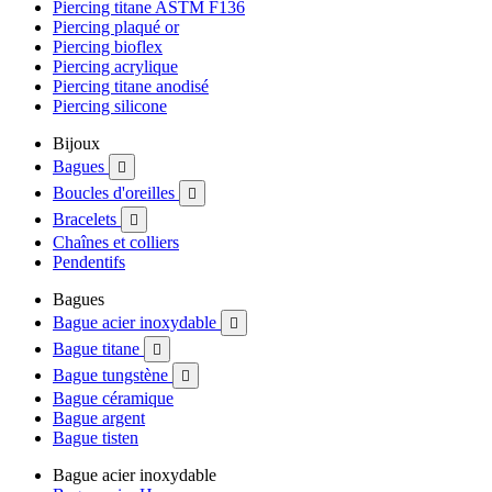
Piercing titane ASTM F136
Piercing plaqué or
Piercing bioflex
Piercing acrylique
Piercing titane anodisé
Piercing silicone
Bijoux
Bagues

Boucles d'oreilles

Bracelets

Chaînes et colliers
Pendentifs
Bagues
Bague acier inoxydable

Bague titane

Bague tungstène

Bague céramique
Bague argent
Bague tisten
Bague acier inoxydable