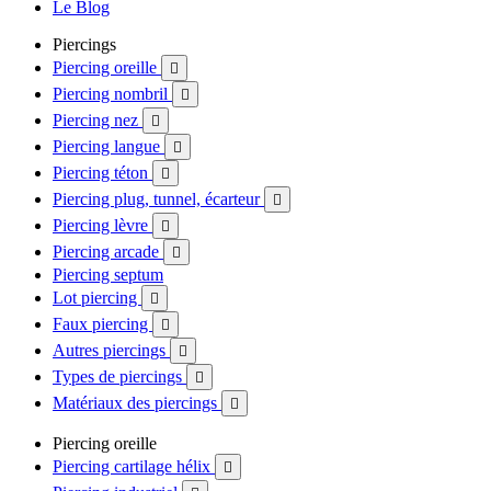
Le Blog
Piercings
Piercing oreille

Piercing nombril

Piercing nez

Piercing langue

Piercing téton

Piercing plug, tunnel, écarteur

Piercing lèvre

Piercing arcade

Piercing septum
Lot piercing

Faux piercing

Autres piercings

Types de piercings

Matériaux des piercings

Piercing oreille
Piercing cartilage hélix
