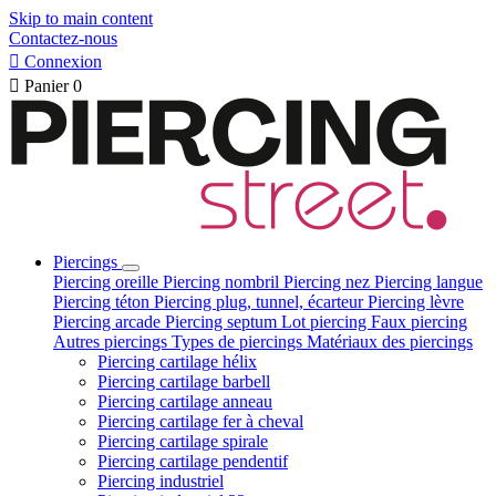
Skip to main content
Contactez-nous

Connexion

Panier
0
Piercings
Piercing oreille
Piercing nombril
Piercing nez
Piercing langue
Piercing téton
Piercing plug, tunnel, écarteur
Piercing lèvre
Piercing arcade
Piercing septum
Lot piercing
Faux piercing
Autres piercings
Types de piercings
Matériaux des piercings
Piercing cartilage hélix
Piercing cartilage barbell
Piercing cartilage anneau
Piercing cartilage fer à cheval
Piercing cartilage spirale
Piercing cartilage pendentif
Piercing industriel