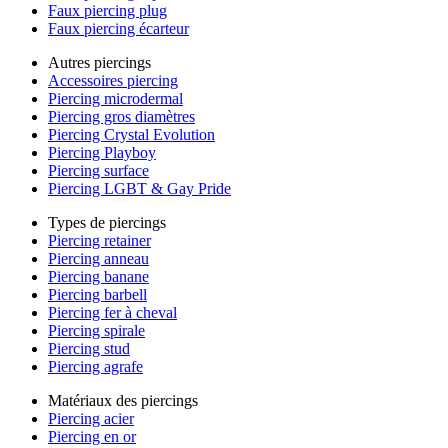
Faux piercing plug
Faux piercing écarteur
Autres piercings
Accessoires piercing
Piercing microdermal
Piercing gros diamètres
Piercing Crystal Evolution
Piercing Playboy
Piercing surface
Piercing LGBT & Gay Pride
Types de piercings
Piercing retainer
Piercing anneau
Piercing banane
Piercing barbell
Piercing fer à cheval
Piercing spirale
Piercing stud
Piercing agrafe
Matériaux des piercings
Piercing acier
Piercing en or