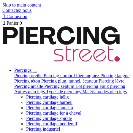
Skip to main content
Contactez-nous

Connexion

Panier
0
Piercings
Piercing oreille
Piercing nombril
Piercing nez
Piercing langue
Piercing téton
Piercing plug, tunnel, écarteur
Piercing lèvre
Piercing arcade
Piercing septum
Lot piercing
Faux piercing
Autres piercings
Types de piercings
Matériaux des piercings
Piercing cartilage hélix
Piercing cartilage barbell
Piercing cartilage anneau
Piercing cartilage fer à cheval
Piercing cartilage spirale
Piercing cartilage pendentif
Piercing industriel