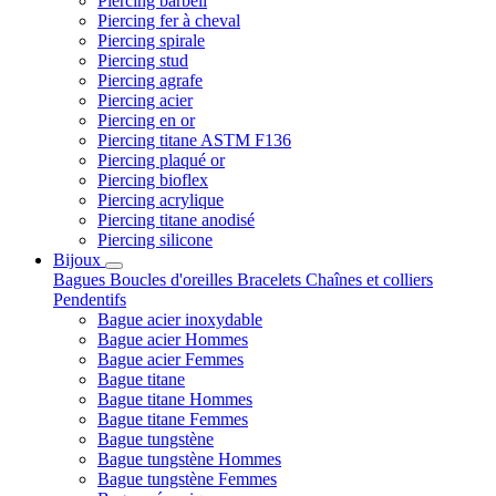
Piercing barbell
Piercing fer à cheval
Piercing spirale
Piercing stud
Piercing agrafe
Piercing acier
Piercing en or
Piercing titane ASTM F136
Piercing plaqué or
Piercing bioflex
Piercing acrylique
Piercing titane anodisé
Piercing silicone
Bijoux
Bagues
Boucles d'oreilles
Bracelets
Chaînes et colliers
Pendentifs
Bague acier inoxydable
Bague acier Hommes
Bague acier Femmes
Bague titane
Bague titane Hommes
Bague titane Femmes
Bague tungstène
Bague tungstène Hommes
Bague tungstène Femmes