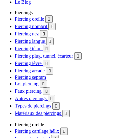
Le Blog
Piercings
Piercing oreille

Piercing nombril

Piercing nez

Piercing langue

Piercing téton

Piercing plug, tunnel, écarteur

Piercing lèvre

Piercing arcade

Piercing septum
Lot piercing

Faux piercing

Autres piercings

Types de piercings

Matériaux des piercings

Piercing oreille
Piercing cartilage hélix
