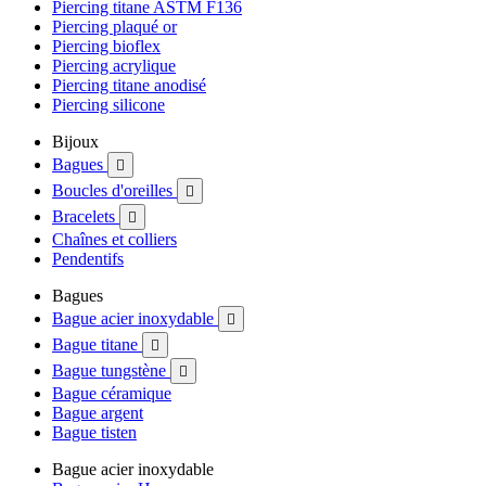
Piercing titane ASTM F136
Piercing plaqué or
Piercing bioflex
Piercing acrylique
Piercing titane anodisé
Piercing silicone
Bijoux
Bagues

Boucles d'oreilles

Bracelets

Chaînes et colliers
Pendentifs
Bagues
Bague acier inoxydable

Bague titane

Bague tungstène

Bague céramique
Bague argent
Bague tisten
Bague acier inoxydable