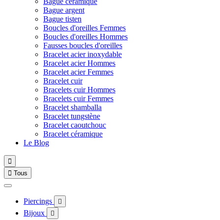
Bague céramique
Bague argent
Bague tisten
Boucles d'oreilles Femmes
Boucles d'oreilles Hommes
Fausses boucles d'oreilles
Bracelet acier inoxydable
Bracelet acier Hommes
Bracelet acier Femmes
Bracelet cuir
Bracelets cuir Hommes
Bracelets cuir Femmes
Bracelet shamballa
Bracelet tungstène
Bracelet caoutchouc
Bracelet céramique
Le Blog


Tous
Piercings

Bijoux
