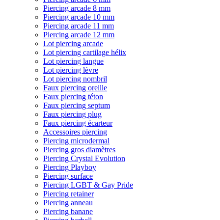
Piercing arcade 8 mm
Piercing arcade 10 mm
Piercing arcade 11 mm
Piercing arcade 12 mm
Lot piercing arcade
Lot piercing cartilage hélix
Lot piercing langue
Lot piercing lèvre
Lot piercing nombril
Faux piercing oreille
Faux piercing téton
Faux piercing septum
Faux piercing plug
Faux piercing écarteur
Accessoires piercing
Piercing microdermal
Piercing gros diamètres
Piercing Crystal Evolution
Piercing Playboy
Piercing surface
Piercing LGBT & Gay Pride
Piercing retainer
Piercing anneau
Piercing banane