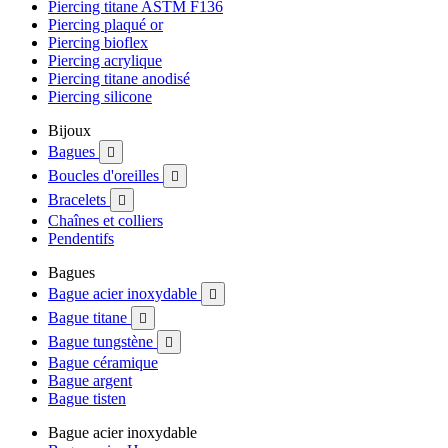
Piercing titane ASTM F136
Piercing plaqué or
Piercing bioflex
Piercing acrylique
Piercing titane anodisé
Piercing silicone
Bijoux
Bagues

Boucles d'oreilles

Bracelets

Chaînes et colliers
Pendentifs
Bagues
Bague acier inoxydable

Bague titane

Bague tungstène

Bague céramique
Bague argent
Bague tisten
Bague acier inoxydable