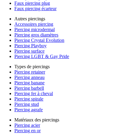
Faux piercing plug
Faux piercing écarteur
Autres piercings
Accessoires piercing
Piercing microdermal
Piercing gros diamètres
Piercing Crystal Evolution
Piercing Playboy
Piercing surface
Piercing LGBT & Gay Pride
Types de piercings
Piercing retainer
Piercing anneau
Piercing banane
Piercing barbell
Piercing fer à cheval
Piercing spirale
Piercing stud
Piercing agrafe
Matériaux des piercings
Piercing acier
Piercing en or