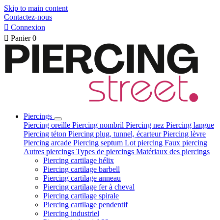
Skip to main content
Contactez-nous

Connexion

Panier
0
Piercings
Piercing oreille
Piercing nombril
Piercing nez
Piercing langue
Piercing téton
Piercing plug, tunnel, écarteur
Piercing lèvre
Piercing arcade
Piercing septum
Lot piercing
Faux piercing
Autres piercings
Types de piercings
Matériaux des piercings
Piercing cartilage hélix
Piercing cartilage barbell
Piercing cartilage anneau
Piercing cartilage fer à cheval
Piercing cartilage spirale
Piercing cartilage pendentif
Piercing industriel