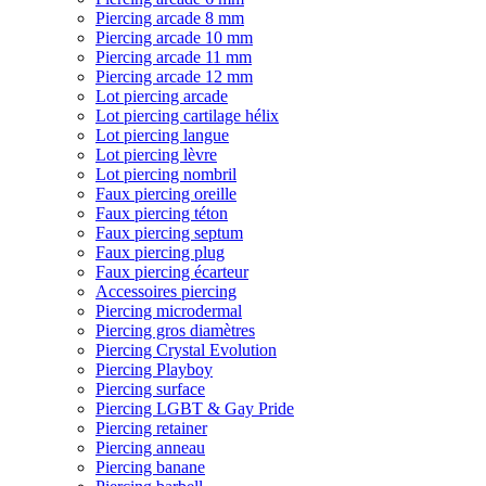
Piercing arcade 8 mm
Piercing arcade 10 mm
Piercing arcade 11 mm
Piercing arcade 12 mm
Lot piercing arcade
Lot piercing cartilage hélix
Lot piercing langue
Lot piercing lèvre
Lot piercing nombril
Faux piercing oreille
Faux piercing téton
Faux piercing septum
Faux piercing plug
Faux piercing écarteur
Accessoires piercing
Piercing microdermal
Piercing gros diamètres
Piercing Crystal Evolution
Piercing Playboy
Piercing surface
Piercing LGBT & Gay Pride
Piercing retainer
Piercing anneau
Piercing banane