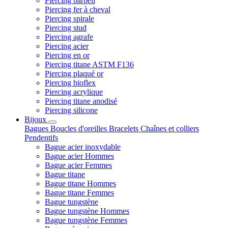
Piercing barbell
Piercing fer à cheval
Piercing spirale
Piercing stud
Piercing agrafe
Piercing acier
Piercing en or
Piercing titane ASTM F136
Piercing plaqué or
Piercing bioflex
Piercing acrylique
Piercing titane anodisé
Piercing silicone
Bijoux
Bagues
Boucles d'oreilles
Bracelets
Chaînes et colliers
Pendentifs
Bague acier inoxydable
Bague acier Hommes
Bague acier Femmes
Bague titane
Bague titane Hommes
Bague titane Femmes
Bague tungstène
Bague tungstène Hommes
Bague tungstène Femmes