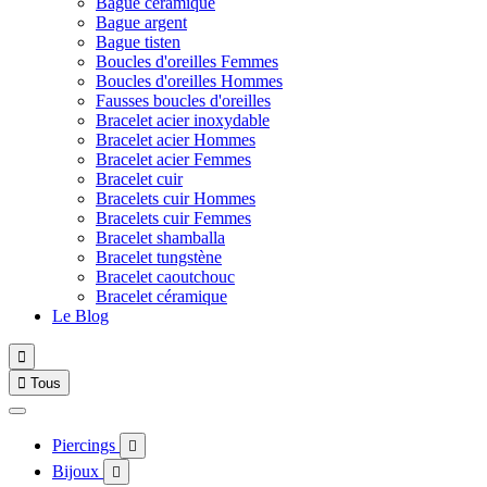
Bague céramique
Bague argent
Bague tisten
Boucles d'oreilles Femmes
Boucles d'oreilles Hommes
Fausses boucles d'oreilles
Bracelet acier inoxydable
Bracelet acier Hommes
Bracelet acier Femmes
Bracelet cuir
Bracelets cuir Hommes
Bracelets cuir Femmes
Bracelet shamballa
Bracelet tungstène
Bracelet caoutchouc
Bracelet céramique
Le Blog


Tous
Piercings

Bijoux
