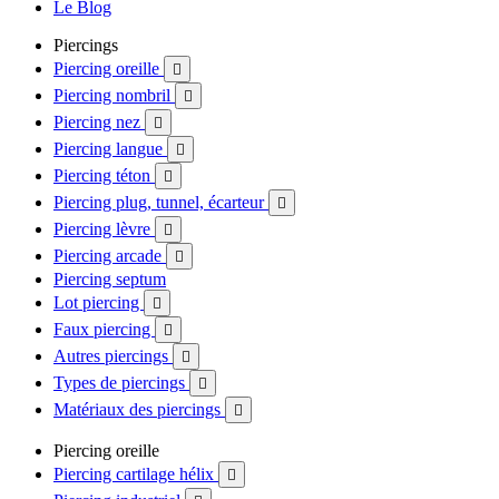
Le Blog
Piercings
Piercing oreille

Piercing nombril

Piercing nez

Piercing langue

Piercing téton

Piercing plug, tunnel, écarteur

Piercing lèvre

Piercing arcade

Piercing septum
Lot piercing

Faux piercing

Autres piercings

Types de piercings

Matériaux des piercings

Piercing oreille
Piercing cartilage hélix
