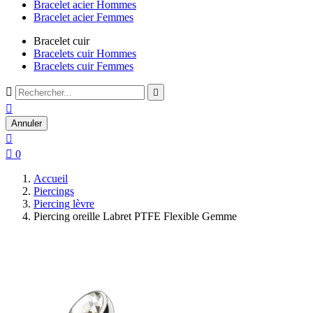
Bracelet acier Hommes
Bracelet acier Femmes
Bracelet cuir
Bracelets cuir Hommes
Bracelets cuir Femmes



Annuler


0
Accueil
Piercings
Piercing lèvre
Piercing oreille Labret PTFE Flexible Gemme