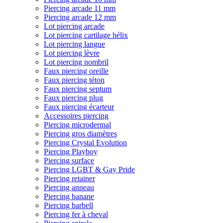
Piercing arcade 11 mm
Piercing arcade 12 mm
Lot piercing arcade
Lot piercing cartilage hélix
Lot piercing langue
Lot piercing lèvre
Lot piercing nombril
Faux piercing oreille
Faux piercing téton
Faux piercing septum
Faux piercing plug
Faux piercing écarteur
Accessoires piercing
Piercing microdermal
Piercing gros diamètres
Piercing Crystal Evolution
Piercing Playboy
Piercing surface
Piercing LGBT & Gay Pride
Piercing retainer
Piercing anneau
Piercing banane
Piercing barbell
Piercing fer à cheval