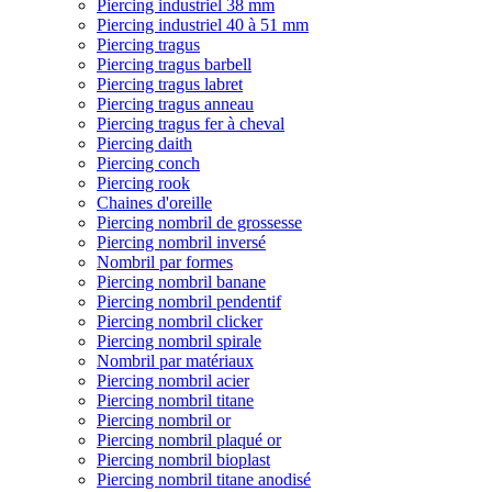
Piercing industriel 38 mm
Piercing industriel 40 à 51 mm
Piercing tragus
Piercing tragus barbell
Piercing tragus labret
Piercing tragus anneau
Piercing tragus fer à cheval
Piercing daith
Piercing conch
Piercing rook
Chaines d'oreille
Piercing nombril de grossesse
Piercing nombril inversé
Nombril par formes
Piercing nombril banane
Piercing nombril pendentif
Piercing nombril clicker
Piercing nombril spirale
Nombril par matériaux
Piercing nombril acier
Piercing nombril titane
Piercing nombril or
Piercing nombril plaqué or
Piercing nombril bioplast
Piercing nombril titane anodisé