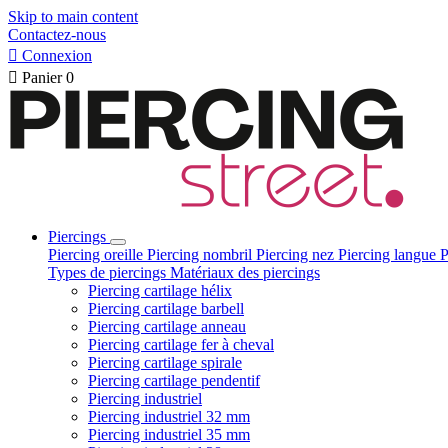
Skip to main content
Contactez-nous

Connexion

Panier
0
Piercings
Piercing oreille
Piercing nombril
Piercing nez
Piercing langue
P
Types de piercings
Matériaux des piercings
Piercing cartilage hélix
Piercing cartilage barbell
Piercing cartilage anneau
Piercing cartilage fer à cheval
Piercing cartilage spirale
Piercing cartilage pendentif
Piercing industriel
Piercing industriel 32 mm
Piercing industriel 35 mm