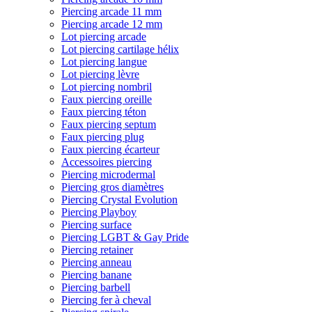
Piercing arcade 11 mm
Piercing arcade 12 mm
Lot piercing arcade
Lot piercing cartilage hélix
Lot piercing langue
Lot piercing lèvre
Lot piercing nombril
Faux piercing oreille
Faux piercing téton
Faux piercing septum
Faux piercing plug
Faux piercing écarteur
Accessoires piercing
Piercing microdermal
Piercing gros diamètres
Piercing Crystal Evolution
Piercing Playboy
Piercing surface
Piercing LGBT & Gay Pride
Piercing retainer
Piercing anneau
Piercing banane
Piercing barbell
Piercing fer à cheval