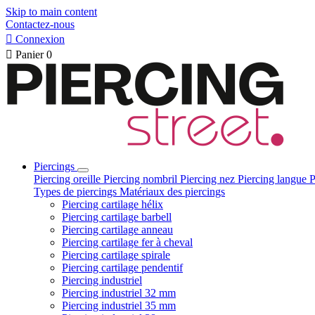
Skip to main content
Contactez-nous

Connexion

Panier
0
Piercings
Piercing oreille
Piercing nombril
Piercing nez
Piercing langue
P
Types de piercings
Matériaux des piercings
Piercing cartilage hélix
Piercing cartilage barbell
Piercing cartilage anneau
Piercing cartilage fer à cheval
Piercing cartilage spirale
Piercing cartilage pendentif
Piercing industriel
Piercing industriel 32 mm
Piercing industriel 35 mm