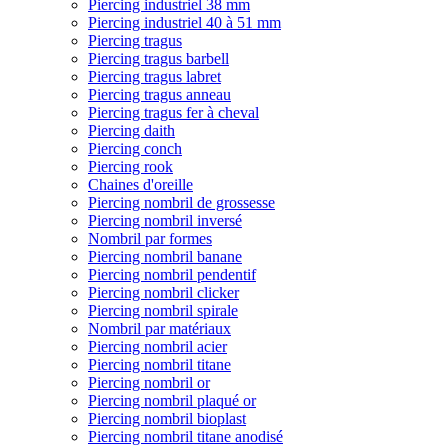
Piercing industriel 38 mm
Piercing industriel 40 à 51 mm
Piercing tragus
Piercing tragus barbell
Piercing tragus labret
Piercing tragus anneau
Piercing tragus fer à cheval
Piercing daith
Piercing conch
Piercing rook
Chaines d'oreille
Piercing nombril de grossesse
Piercing nombril inversé
Nombril par formes
Piercing nombril banane
Piercing nombril pendentif
Piercing nombril clicker
Piercing nombril spirale
Nombril par matériaux
Piercing nombril acier
Piercing nombril titane
Piercing nombril or
Piercing nombril plaqué or
Piercing nombril bioplast
Piercing nombril titane anodisé