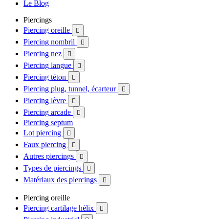
Le Blog
Piercings
Piercing oreille

Piercing nombril

Piercing nez

Piercing langue

Piercing téton

Piercing plug, tunnel, écarteur

Piercing lèvre

Piercing arcade

Piercing septum
Lot piercing

Faux piercing

Autres piercings

Types de piercings

Matériaux des piercings

Piercing oreille
Piercing cartilage hélix
