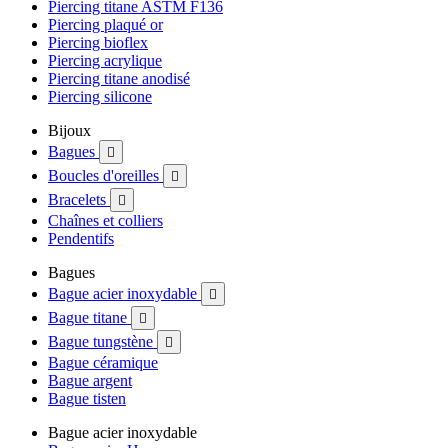
Piercing titane ASTM F136
Piercing plaqué or
Piercing bioflex
Piercing acrylique
Piercing titane anodisé
Piercing silicone
Bijoux
Bagues

Boucles d'oreilles

Bracelets

Chaînes et colliers
Pendentifs
Bagues
Bague acier inoxydable

Bague titane

Bague tungstène

Bague céramique
Bague argent
Bague tisten
Bague acier inoxydable