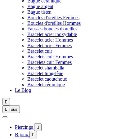
Bague céramique
Bague argent
Bague tisten
Boucles d'oreilles Femmes
Boucles d'oreilles Hommes
Fausses boucles d'oreilles
Bracelet acier inoxydable
Bracelet acier Hommes
Bracelet acier Femmes
Bracelet cuir
Bracelets cuir Hommes
Bracelets cuir Femmes
Bracelet shamballa
Bracelet tungstène
Bracelet caoutchouc
Bracelet céramique
Le Blog


Tous
Piercings

Bijoux
