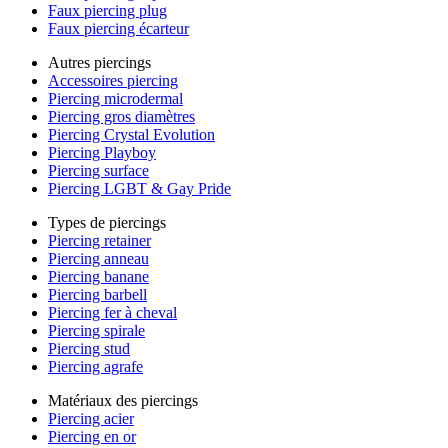
Faux piercing plug
Faux piercing écarteur
Autres piercings
Accessoires piercing
Piercing microdermal
Piercing gros diamètres
Piercing Crystal Evolution
Piercing Playboy
Piercing surface
Piercing LGBT & Gay Pride
Types de piercings
Piercing retainer
Piercing anneau
Piercing banane
Piercing barbell
Piercing fer à cheval
Piercing spirale
Piercing stud
Piercing agrafe
Matériaux des piercings
Piercing acier
Piercing en or