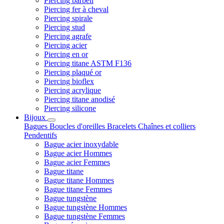
Piercing barbell
Piercing fer à cheval
Piercing spirale
Piercing stud
Piercing agrafe
Piercing acier
Piercing en or
Piercing titane ASTM F136
Piercing plaqué or
Piercing bioflex
Piercing acrylique
Piercing titane anodisé
Piercing silicone
Bijoux
Bagues
Boucles d'oreilles
Bracelets
Chaînes et colliers
Pendentifs
Bague acier inoxydable
Bague acier Hommes
Bague acier Femmes
Bague titane
Bague titane Hommes
Bague titane Femmes
Bague tungstène
Bague tungstène Hommes
Bague tungstène Femmes