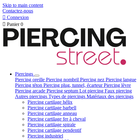
Skip to main content
Contactez-nous

Connexion

Panier
0
Piercings
Piercing oreille
Piercing nombril
Piercing nez
Piercing langue
Piercing téton
Piercing plug, tunnel, écarteur
Piercing lèvre
Piercing arcade
Piercing septum
Lot piercing
Faux piercing
Autres piercings
Types de piercings
Matériaux des piercings
Piercing cartilage hélix
Piercing cartilage barbell
Piercing cartilage anneau
Piercing cartilage fer à cheval
Piercing cartilage spirale
Piercing cartilage pendentif
Piercing industriel