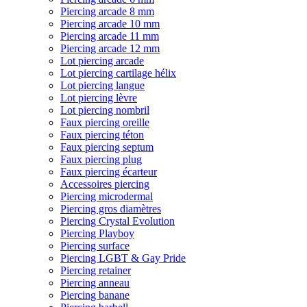
Piercing arcade 8 mm
Piercing arcade 10 mm
Piercing arcade 11 mm
Piercing arcade 12 mm
Lot piercing arcade
Lot piercing cartilage hélix
Lot piercing langue
Lot piercing lèvre
Lot piercing nombril
Faux piercing oreille
Faux piercing téton
Faux piercing septum
Faux piercing plug
Faux piercing écarteur
Accessoires piercing
Piercing microdermal
Piercing gros diamètres
Piercing Crystal Evolution
Piercing Playboy
Piercing surface
Piercing LGBT & Gay Pride
Piercing retainer
Piercing anneau
Piercing banane