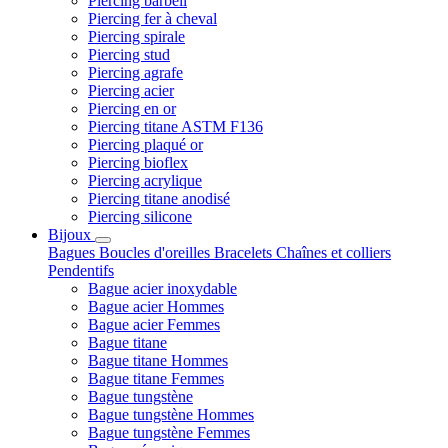
Piercing barbell
Piercing fer à cheval
Piercing spirale
Piercing stud
Piercing agrafe
Piercing acier
Piercing en or
Piercing titane ASTM F136
Piercing plaqué or
Piercing bioflex
Piercing acrylique
Piercing titane anodisé
Piercing silicone
Bijoux
Bagues
Boucles d'oreilles
Bracelets
Chaînes et colliers
Pendentifs
Bague acier inoxydable
Bague acier Hommes
Bague acier Femmes
Bague titane
Bague titane Hommes
Bague titane Femmes
Bague tungstène
Bague tungstène Hommes
Bague tungstène Femmes