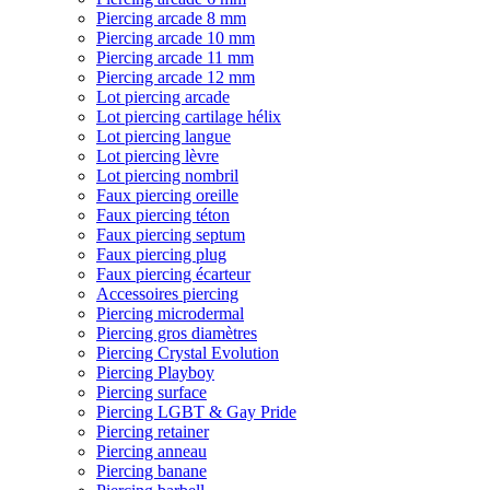
Piercing arcade 8 mm
Piercing arcade 10 mm
Piercing arcade 11 mm
Piercing arcade 12 mm
Lot piercing arcade
Lot piercing cartilage hélix
Lot piercing langue
Lot piercing lèvre
Lot piercing nombril
Faux piercing oreille
Faux piercing téton
Faux piercing septum
Faux piercing plug
Faux piercing écarteur
Accessoires piercing
Piercing microdermal
Piercing gros diamètres
Piercing Crystal Evolution
Piercing Playboy
Piercing surface
Piercing LGBT & Gay Pride
Piercing retainer
Piercing anneau
Piercing banane