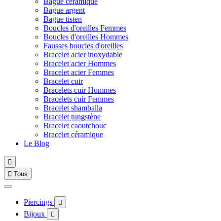
Bague céramique
Bague argent
Bague tisten
Boucles d'oreilles Femmes
Boucles d'oreilles Hommes
Fausses boucles d'oreilles
Bracelet acier inoxydable
Bracelet acier Hommes
Bracelet acier Femmes
Bracelet cuir
Bracelets cuir Hommes
Bracelets cuir Femmes
Bracelet shamballa
Bracelet tungstène
Bracelet caoutchouc
Bracelet céramique
Le Blog


Tous
Piercings

Bijoux
