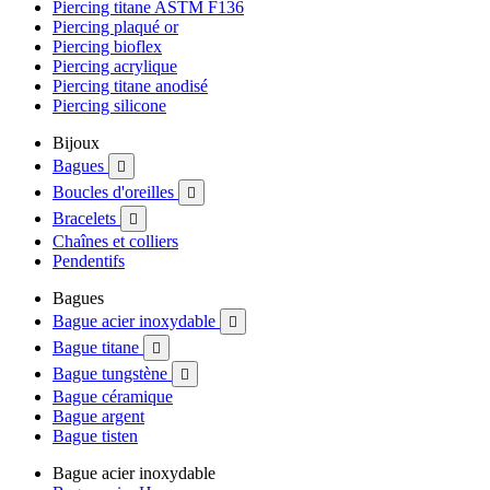
Piercing titane ASTM F136
Piercing plaqué or
Piercing bioflex
Piercing acrylique
Piercing titane anodisé
Piercing silicone
Bijoux
Bagues

Boucles d'oreilles

Bracelets

Chaînes et colliers
Pendentifs
Bagues
Bague acier inoxydable

Bague titane

Bague tungstène

Bague céramique
Bague argent
Bague tisten
Bague acier inoxydable