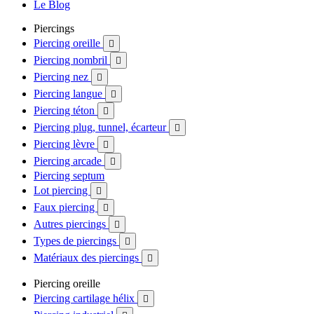
Le Blog
Piercings
Piercing oreille

Piercing nombril

Piercing nez

Piercing langue

Piercing téton

Piercing plug, tunnel, écarteur

Piercing lèvre

Piercing arcade

Piercing septum
Lot piercing

Faux piercing

Autres piercings

Types de piercings

Matériaux des piercings

Piercing oreille
Piercing cartilage hélix
