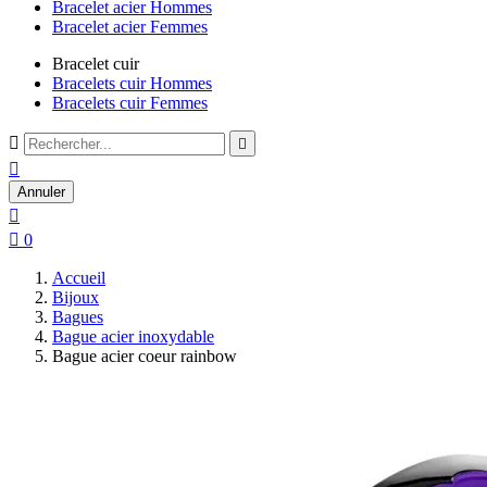
Bracelet acier Hommes
Bracelet acier Femmes
Bracelet cuir
Bracelets cuir Hommes
Bracelets cuir Femmes



Annuler


0
Accueil
Bijoux
Bagues
Bague acier inoxydable
Bague acier coeur rainbow