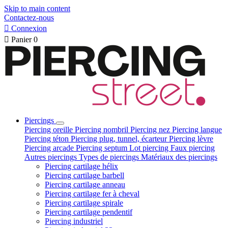
Skip to main content
Contactez-nous

Connexion

Panier
0
Piercings
Piercing oreille
Piercing nombril
Piercing nez
Piercing langue
Piercing téton
Piercing plug, tunnel, écarteur
Piercing lèvre
Piercing arcade
Piercing septum
Lot piercing
Faux piercing
Autres piercings
Types de piercings
Matériaux des piercings
Piercing cartilage hélix
Piercing cartilage barbell
Piercing cartilage anneau
Piercing cartilage fer à cheval
Piercing cartilage spirale
Piercing cartilage pendentif
Piercing industriel