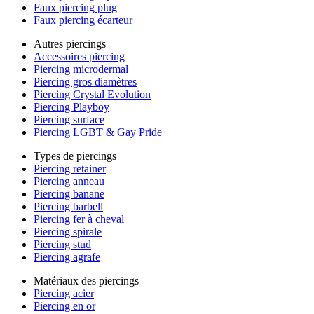
Faux piercing plug
Faux piercing écarteur
Autres piercings
Accessoires piercing
Piercing microdermal
Piercing gros diamètres
Piercing Crystal Evolution
Piercing Playboy
Piercing surface
Piercing LGBT & Gay Pride
Types de piercings
Piercing retainer
Piercing anneau
Piercing banane
Piercing barbell
Piercing fer à cheval
Piercing spirale
Piercing stud
Piercing agrafe
Matériaux des piercings
Piercing acier
Piercing en or