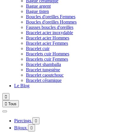
Bague céramique
Bague argent
Bague tisten
Boucles d'oreilles Femmes
Boucles d'oreilles Hommes
Fausses boucles d'oreilles
Bracelet acier inoxydable
Bracelet acier Hommes
Bracelet acier Femmes
Bracelet cuir
Bracelets cuir Hommes
Bracelets cuir Femmes
Bracelet shamballa
Bracelet tungstène
Bracelet caoutchouc
Bracelet céramique
Le Blog


Tous
Piercings

Bijoux
