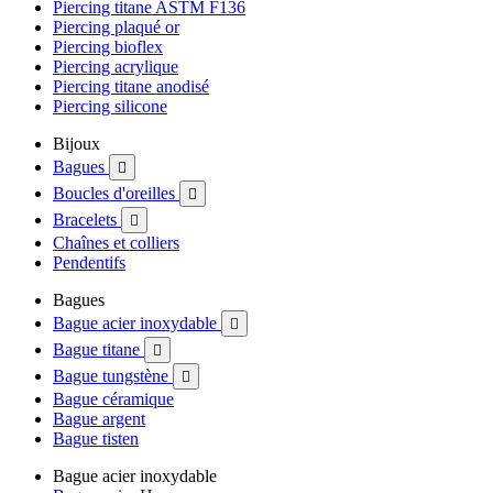
Piercing titane ASTM F136
Piercing plaqué or
Piercing bioflex
Piercing acrylique
Piercing titane anodisé
Piercing silicone
Bijoux
Bagues

Boucles d'oreilles

Bracelets

Chaînes et colliers
Pendentifs
Bagues
Bague acier inoxydable

Bague titane

Bague tungstène

Bague céramique
Bague argent
Bague tisten
Bague acier inoxydable