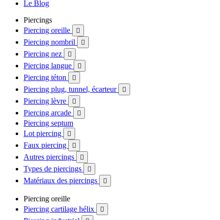
Le Blog
Piercings
Piercing oreille

Piercing nombril

Piercing nez

Piercing langue

Piercing téton

Piercing plug, tunnel, écarteur

Piercing lèvre

Piercing arcade

Piercing septum
Lot piercing

Faux piercing

Autres piercings

Types de piercings

Matériaux des piercings

Piercing oreille
Piercing cartilage hélix
