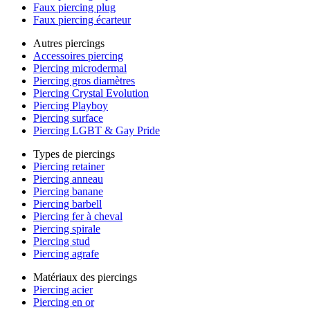
Faux piercing plug
Faux piercing écarteur
Autres piercings
Accessoires piercing
Piercing microdermal
Piercing gros diamètres
Piercing Crystal Evolution
Piercing Playboy
Piercing surface
Piercing LGBT & Gay Pride
Types de piercings
Piercing retainer
Piercing anneau
Piercing banane
Piercing barbell
Piercing fer à cheval
Piercing spirale
Piercing stud
Piercing agrafe
Matériaux des piercings
Piercing acier
Piercing en or