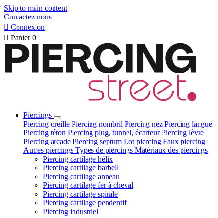
Skip to main content
Contactez-nous

Connexion

Panier
0
Piercings
Piercing oreille
Piercing nombril
Piercing nez
Piercing langue
Piercing téton
Piercing plug, tunnel, écarteur
Piercing lèvre
Piercing arcade
Piercing septum
Lot piercing
Faux piercing
Autres piercings
Types de piercings
Matériaux des piercings
Piercing cartilage hélix
Piercing cartilage barbell
Piercing cartilage anneau
Piercing cartilage fer à cheval
Piercing cartilage spirale
Piercing cartilage pendentif
Piercing industriel