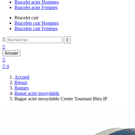
Bracelet acier Hommes
Bracelet acier Femmes
Bracelet cuir
Bracelets cuir Hommes
Bracelets cuir Femmes



Annuler


0
Accueil
Bijoux
Bagues
Bague acier inoxydable
Bague acier inoxydable Centre Tournant Bleu IP