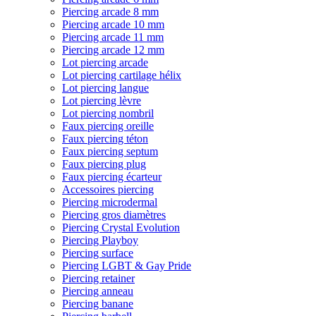
Piercing arcade 8 mm
Piercing arcade 10 mm
Piercing arcade 11 mm
Piercing arcade 12 mm
Lot piercing arcade
Lot piercing cartilage hélix
Lot piercing langue
Lot piercing lèvre
Lot piercing nombril
Faux piercing oreille
Faux piercing téton
Faux piercing septum
Faux piercing plug
Faux piercing écarteur
Accessoires piercing
Piercing microdermal
Piercing gros diamètres
Piercing Crystal Evolution
Piercing Playboy
Piercing surface
Piercing LGBT & Gay Pride
Piercing retainer
Piercing anneau
Piercing banane