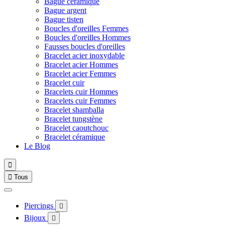
Bague céramique
Bague argent
Bague tisten
Boucles d'oreilles Femmes
Boucles d'oreilles Hommes
Fausses boucles d'oreilles
Bracelet acier inoxydable
Bracelet acier Hommes
Bracelet acier Femmes
Bracelet cuir
Bracelets cuir Hommes
Bracelets cuir Femmes
Bracelet shamballa
Bracelet tungstène
Bracelet caoutchouc
Bracelet céramique
Le Blog


Tous
Piercings

Bijoux
