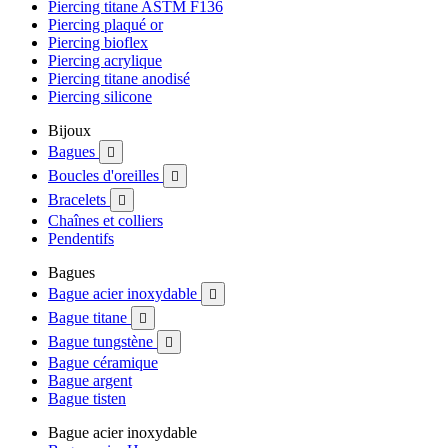
Piercing titane ASTM F136
Piercing plaqué or
Piercing bioflex
Piercing acrylique
Piercing titane anodisé
Piercing silicone
Bijoux
Bagues

Boucles d'oreilles

Bracelets

Chaînes et colliers
Pendentifs
Bagues
Bague acier inoxydable

Bague titane

Bague tungstène

Bague céramique
Bague argent
Bague tisten
Bague acier inoxydable