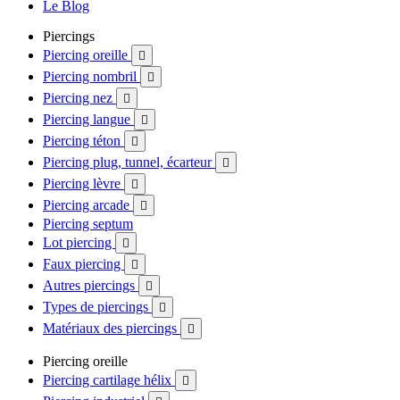
Le Blog
Piercings
Piercing oreille

Piercing nombril

Piercing nez

Piercing langue

Piercing téton

Piercing plug, tunnel, écarteur

Piercing lèvre

Piercing arcade

Piercing septum
Lot piercing

Faux piercing

Autres piercings

Types de piercings

Matériaux des piercings

Piercing oreille
Piercing cartilage hélix
