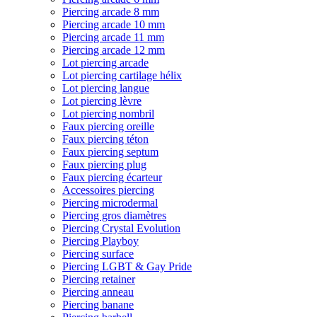
Piercing arcade 8 mm
Piercing arcade 10 mm
Piercing arcade 11 mm
Piercing arcade 12 mm
Lot piercing arcade
Lot piercing cartilage hélix
Lot piercing langue
Lot piercing lèvre
Lot piercing nombril
Faux piercing oreille
Faux piercing téton
Faux piercing septum
Faux piercing plug
Faux piercing écarteur
Accessoires piercing
Piercing microdermal
Piercing gros diamètres
Piercing Crystal Evolution
Piercing Playboy
Piercing surface
Piercing LGBT & Gay Pride
Piercing retainer
Piercing anneau
Piercing banane