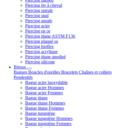
Piercing barbell
Piercing fer à cheval
Piercing spirale
Piercing stud
Piercing agrafe
Piercing acier
Piercing en or
Piercing titane ASTM F136
Piercing plaqué or
Piercing bioflex
Piercing acrylique
Piercing titane anodisé
Piercing silicone
Bijoux
Bagues
Boucles d'oreilles
Bracelets
Chaînes et colliers
Pendentifs
Bague acier inoxydable
Bague acier Hommes
Bague acier Femmes
Bague titane
Bague titane Hommes
Bague titane Femmes
Bague tungstène
Bague tungstène Hommes
Bague tungstène Femmes