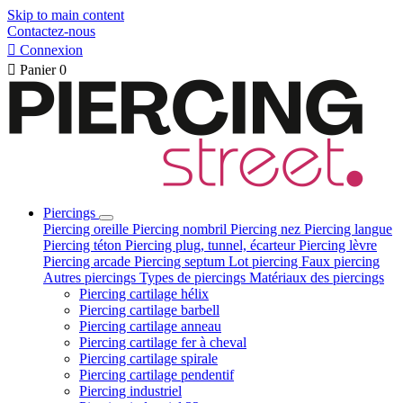
Skip to main content
Contactez-nous

Connexion

Panier
0
Piercings
Piercing oreille
Piercing nombril
Piercing nez
Piercing langue
Piercing téton
Piercing plug, tunnel, écarteur
Piercing lèvre
Piercing arcade
Piercing septum
Lot piercing
Faux piercing
Autres piercings
Types de piercings
Matériaux des piercings
Piercing cartilage hélix
Piercing cartilage barbell
Piercing cartilage anneau
Piercing cartilage fer à cheval
Piercing cartilage spirale
Piercing cartilage pendentif
Piercing industriel