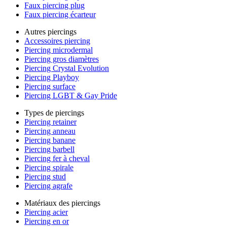
Faux piercing plug
Faux piercing écarteur
Autres piercings
Accessoires piercing
Piercing microdermal
Piercing gros diamètres
Piercing Crystal Evolution
Piercing Playboy
Piercing surface
Piercing LGBT & Gay Pride
Types de piercings
Piercing retainer
Piercing anneau
Piercing banane
Piercing barbell
Piercing fer à cheval
Piercing spirale
Piercing stud
Piercing agrafe
Matériaux des piercings
Piercing acier
Piercing en or