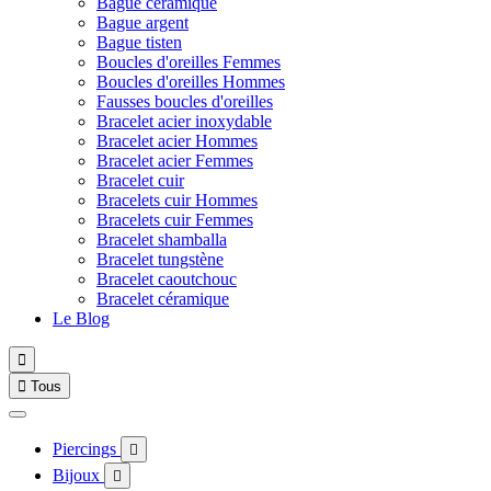
Bague céramique
Bague argent
Bague tisten
Boucles d'oreilles Femmes
Boucles d'oreilles Hommes
Fausses boucles d'oreilles
Bracelet acier inoxydable
Bracelet acier Hommes
Bracelet acier Femmes
Bracelet cuir
Bracelets cuir Hommes
Bracelets cuir Femmes
Bracelet shamballa
Bracelet tungstène
Bracelet caoutchouc
Bracelet céramique
Le Blog


Tous
Piercings

Bijoux
