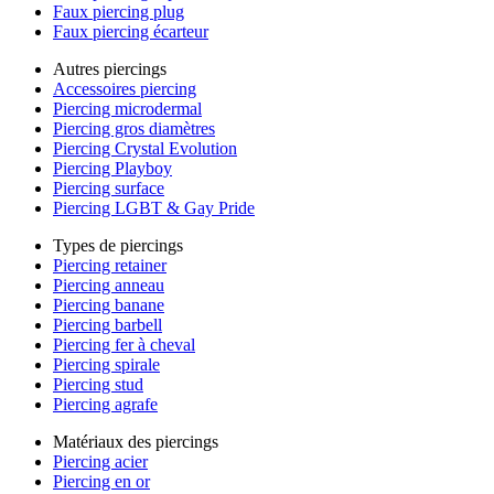
Faux piercing plug
Faux piercing écarteur
Autres piercings
Accessoires piercing
Piercing microdermal
Piercing gros diamètres
Piercing Crystal Evolution
Piercing Playboy
Piercing surface
Piercing LGBT & Gay Pride
Types de piercings
Piercing retainer
Piercing anneau
Piercing banane
Piercing barbell
Piercing fer à cheval
Piercing spirale
Piercing stud
Piercing agrafe
Matériaux des piercings
Piercing acier
Piercing en or