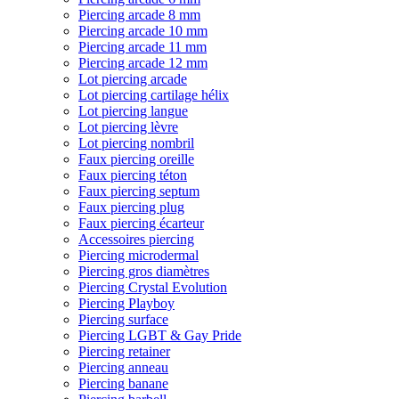
Piercing arcade 8 mm
Piercing arcade 10 mm
Piercing arcade 11 mm
Piercing arcade 12 mm
Lot piercing arcade
Lot piercing cartilage hélix
Lot piercing langue
Lot piercing lèvre
Lot piercing nombril
Faux piercing oreille
Faux piercing téton
Faux piercing septum
Faux piercing plug
Faux piercing écarteur
Accessoires piercing
Piercing microdermal
Piercing gros diamètres
Piercing Crystal Evolution
Piercing Playboy
Piercing surface
Piercing LGBT & Gay Pride
Piercing retainer
Piercing anneau
Piercing banane