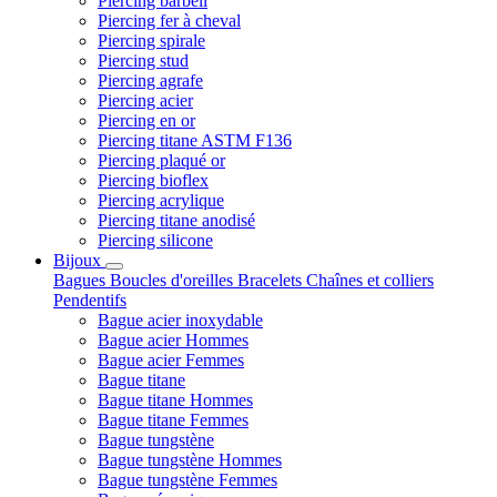
Piercing barbell
Piercing fer à cheval
Piercing spirale
Piercing stud
Piercing agrafe
Piercing acier
Piercing en or
Piercing titane ASTM F136
Piercing plaqué or
Piercing bioflex
Piercing acrylique
Piercing titane anodisé
Piercing silicone
Bijoux
Bagues
Boucles d'oreilles
Bracelets
Chaînes et colliers
Pendentifs
Bague acier inoxydable
Bague acier Hommes
Bague acier Femmes
Bague titane
Bague titane Hommes
Bague titane Femmes
Bague tungstène
Bague tungstène Hommes
Bague tungstène Femmes