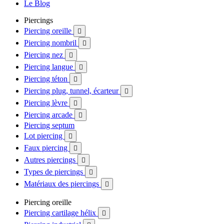
Le Blog
Piercings
Piercing oreille

Piercing nombril

Piercing nez

Piercing langue

Piercing téton

Piercing plug, tunnel, écarteur

Piercing lèvre

Piercing arcade

Piercing septum
Lot piercing

Faux piercing

Autres piercings

Types de piercings

Matériaux des piercings

Piercing oreille
Piercing cartilage hélix
