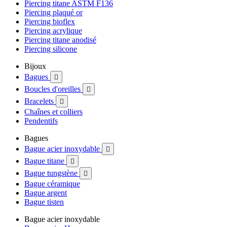
Piercing titane ASTM F136
Piercing plaqué or
Piercing bioflex
Piercing acrylique
Piercing titane anodisé
Piercing silicone
Bijoux
Bagues

Boucles d'oreilles

Bracelets

Chaînes et colliers
Pendentifs
Bagues
Bague acier inoxydable

Bague titane

Bague tungstène

Bague céramique
Bague argent
Bague tisten
Bague acier inoxydable