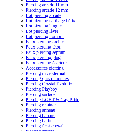
Piercing arcade 11 mm
Piercing arcade 12 mm
Lot piercing arcade
Lot piercing cartilage hélix
Lot piercing langue
Lot piercing lèvre
Lot piercing nombril
Faux piercing oreille
Faux piercing téton
Faux piercing septum
Faux piercing plug
Faux piercing écarteur
Accessoires piercing
Piercing microdermal
Piercing gros diamètres
Piercing Crystal Evolution
Piercing Playboy
Piercing surface
Piercing LGBT & Gay Pride
Piercing retainer
Piercing anneau
Piercing banane
Piercing barbell
Piercing fer à cheval