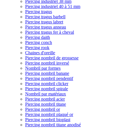
Piercing industriel 38 mm
Piercing industriel 40 à 51 mm
Piercing tragus
Piercing tragus barbell
Piercing tragus labret
Piercing tragus anneau
Piercing tragus fer à cheval
Piercing daith
Piercing conch
Piercing rook
Chaines d'oreille
Piercing nombril de grossesse
Piercing nombril inversé
Nombril par formes
Piercing nombril banane
Piercing nombril pendentif
Piercing nombril clicker
Piercing nombril spirale
Nombril par matériaux
Piercing nombril acier
Piercing nombril titane
Piercing nombril or
Piercing nombril plaqué or
Piercing nombril bioplast
Piercing nombril titane anodisé