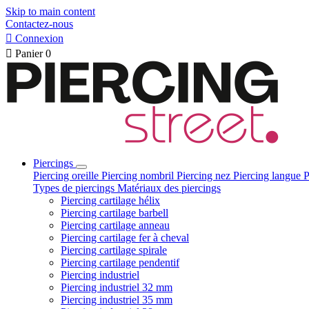
Skip to main content
Contactez-nous

Connexion

Panier
0
Piercings
Piercing oreille
Piercing nombril
Piercing nez
Piercing langue
P
Types de piercings
Matériaux des piercings
Piercing cartilage hélix
Piercing cartilage barbell
Piercing cartilage anneau
Piercing cartilage fer à cheval
Piercing cartilage spirale
Piercing cartilage pendentif
Piercing industriel
Piercing industriel 32 mm
Piercing industriel 35 mm