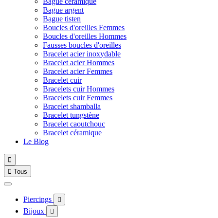
Bague céramique
Bague argent
Bague tisten
Boucles d'oreilles Femmes
Boucles d'oreilles Hommes
Fausses boucles d'oreilles
Bracelet acier inoxydable
Bracelet acier Hommes
Bracelet acier Femmes
Bracelet cuir
Bracelets cuir Hommes
Bracelets cuir Femmes
Bracelet shamballa
Bracelet tungstène
Bracelet caoutchouc
Bracelet céramique
Le Blog


Tous
Piercings

Bijoux
