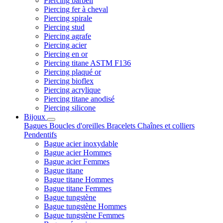
Piercing barbell
Piercing fer à cheval
Piercing spirale
Piercing stud
Piercing agrafe
Piercing acier
Piercing en or
Piercing titane ASTM F136
Piercing plaqué or
Piercing bioflex
Piercing acrylique
Piercing titane anodisé
Piercing silicone
Bijoux
Bagues
Boucles d'oreilles
Bracelets
Chaînes et colliers
Pendentifs
Bague acier inoxydable
Bague acier Hommes
Bague acier Femmes
Bague titane
Bague titane Hommes
Bague titane Femmes
Bague tungstène
Bague tungstène Hommes
Bague tungstène Femmes