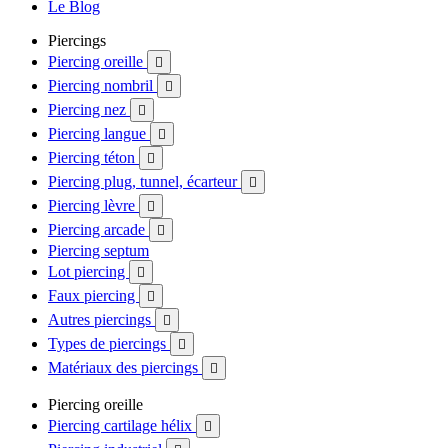
Le Blog
Piercings
Piercing oreille

Piercing nombril

Piercing nez

Piercing langue

Piercing téton

Piercing plug, tunnel, écarteur

Piercing lèvre

Piercing arcade

Piercing septum
Lot piercing

Faux piercing

Autres piercings

Types de piercings

Matériaux des piercings

Piercing oreille
Piercing cartilage hélix
