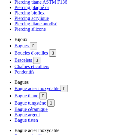
Piercing titane ASTM F136
Piercing plaqué or
Piercing bioflex
Piercing acrylique
Piercing titane anodisé
Piercing silicone
Bijoux
Bagues

Boucles d'oreilles

Bracelets

Chaînes et colliers
Pendentifs
Bagues
Bague acier inoxydable

Bague titane

Bague tungstène

Bague céramique
Bague argent
Bague tisten
Bague acier inoxydable