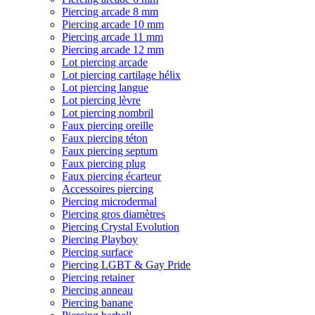
Piercing arcade 8 mm
Piercing arcade 10 mm
Piercing arcade 11 mm
Piercing arcade 12 mm
Lot piercing arcade
Lot piercing cartilage hélix
Lot piercing langue
Lot piercing lèvre
Lot piercing nombril
Faux piercing oreille
Faux piercing téton
Faux piercing septum
Faux piercing plug
Faux piercing écarteur
Accessoires piercing
Piercing microdermal
Piercing gros diamètres
Piercing Crystal Evolution
Piercing Playboy
Piercing surface
Piercing LGBT & Gay Pride
Piercing retainer
Piercing anneau
Piercing banane