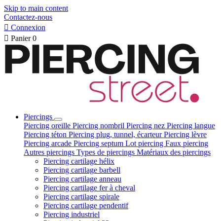
Skip to main content
Contactez-nous

Connexion

Panier
0
Piercings
Piercing oreille
Piercing nombril
Piercing nez
Piercing langue
Piercing téton
Piercing plug, tunnel, écarteur
Piercing lèvre
Piercing arcade
Piercing septum
Lot piercing
Faux piercing
Autres piercings
Types de piercings
Matériaux des piercings
Piercing cartilage hélix
Piercing cartilage barbell
Piercing cartilage anneau
Piercing cartilage fer à cheval
Piercing cartilage spirale
Piercing cartilage pendentif
Piercing industriel