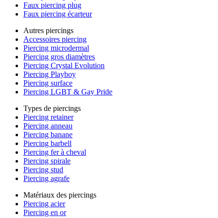
Faux piercing plug
Faux piercing écarteur
Autres piercings
Accessoires piercing
Piercing microdermal
Piercing gros diamètres
Piercing Crystal Evolution
Piercing Playboy
Piercing surface
Piercing LGBT & Gay Pride
Types de piercings
Piercing retainer
Piercing anneau
Piercing banane
Piercing barbell
Piercing fer à cheval
Piercing spirale
Piercing stud
Piercing agrafe
Matériaux des piercings
Piercing acier
Piercing en or