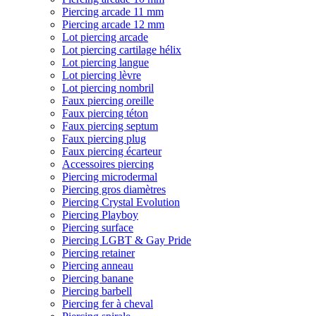
Piercing arcade 11 mm
Piercing arcade 12 mm
Lot piercing arcade
Lot piercing cartilage hélix
Lot piercing langue
Lot piercing lèvre
Lot piercing nombril
Faux piercing oreille
Faux piercing téton
Faux piercing septum
Faux piercing plug
Faux piercing écarteur
Accessoires piercing
Piercing microdermal
Piercing gros diamètres
Piercing Crystal Evolution
Piercing Playboy
Piercing surface
Piercing LGBT & Gay Pride
Piercing retainer
Piercing anneau
Piercing banane
Piercing barbell
Piercing fer à cheval