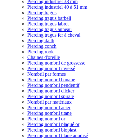
Piercing industriel 38 mm
Piercing industriel 40 à 51 mm
Piercing tragus
Piercing tragus barbell
Piercing tragus labret
Piercing tragus anneau
Piercing tragus fer à cheval
Piercing daith
Piercing conch
Piercing rook
Chaines d'oreille
Piercing nombril de grossesse
Piercing nombril inversé
Nombril par formes
Piercing nombril banane
Piercing nombril pendentif
Piercing nombril clicker
Piercing nombril spirale
Nombril par matériaux
Piercing nombril acier
Piercing nombril titane
Piercing nombril or
Piercing nombril plaqué or
Piercing nombril bioplast
Piercing nombril titane anodisé