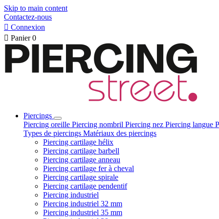
Skip to main content
Contactez-nous

Connexion

Panier
0
Piercings
Piercing oreille
Piercing nombril
Piercing nez
Piercing langue
P
Types de piercings
Matériaux des piercings
Piercing cartilage hélix
Piercing cartilage barbell
Piercing cartilage anneau
Piercing cartilage fer à cheval
Piercing cartilage spirale
Piercing cartilage pendentif
Piercing industriel
Piercing industriel 32 mm
Piercing industriel 35 mm