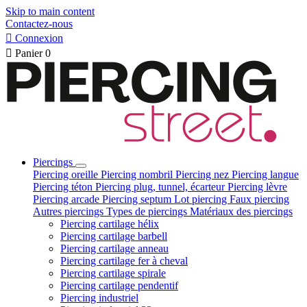
Skip to main content
Contactez-nous

Connexion

Panier
0
Piercings
Piercing oreille
Piercing nombril
Piercing nez
Piercing langue
Piercing téton
Piercing plug, tunnel, écarteur
Piercing lèvre
Piercing arcade
Piercing septum
Lot piercing
Faux piercing
Autres piercings
Types de piercings
Matériaux des piercings
Piercing cartilage hélix
Piercing cartilage barbell
Piercing cartilage anneau
Piercing cartilage fer à cheval
Piercing cartilage spirale
Piercing cartilage pendentif
Piercing industriel