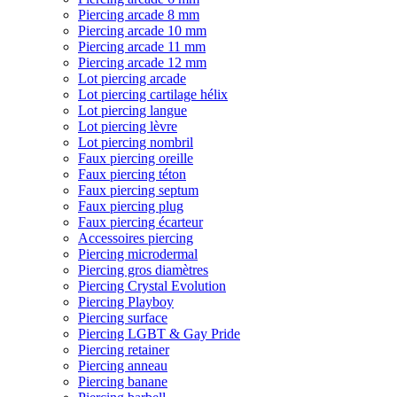
Piercing arcade 8 mm
Piercing arcade 10 mm
Piercing arcade 11 mm
Piercing arcade 12 mm
Lot piercing arcade
Lot piercing cartilage hélix
Lot piercing langue
Lot piercing lèvre
Lot piercing nombril
Faux piercing oreille
Faux piercing téton
Faux piercing septum
Faux piercing plug
Faux piercing écarteur
Accessoires piercing
Piercing microdermal
Piercing gros diamètres
Piercing Crystal Evolution
Piercing Playboy
Piercing surface
Piercing LGBT & Gay Pride
Piercing retainer
Piercing anneau
Piercing banane