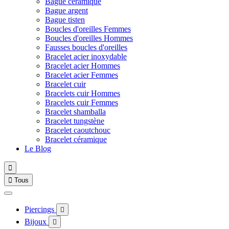
Bague céramique
Bague argent
Bague tisten
Boucles d'oreilles Femmes
Boucles d'oreilles Hommes
Fausses boucles d'oreilles
Bracelet acier inoxydable
Bracelet acier Hommes
Bracelet acier Femmes
Bracelet cuir
Bracelets cuir Hommes
Bracelets cuir Femmes
Bracelet shamballa
Bracelet tungstène
Bracelet caoutchouc
Bracelet céramique
Le Blog


Tous
Piercings

Bijoux
