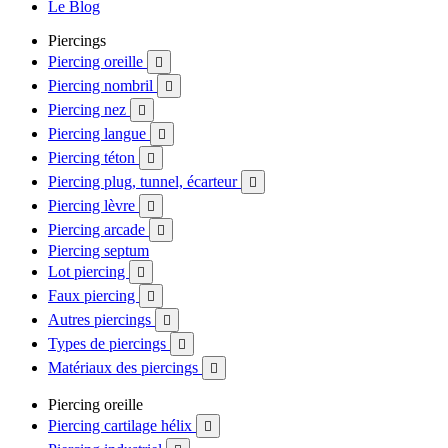
Le Blog
Piercings
Piercing oreille

Piercing nombril

Piercing nez

Piercing langue

Piercing téton

Piercing plug, tunnel, écarteur

Piercing lèvre

Piercing arcade

Piercing septum
Lot piercing

Faux piercing

Autres piercings

Types de piercings

Matériaux des piercings

Piercing oreille
Piercing cartilage hélix
