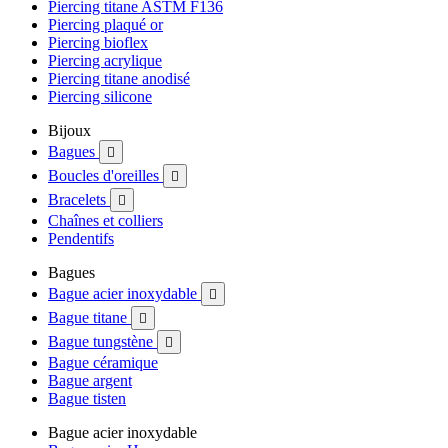
Piercing titane ASTM F136
Piercing plaqué or
Piercing bioflex
Piercing acrylique
Piercing titane anodisé
Piercing silicone
Bijoux
Bagues

Boucles d'oreilles

Bracelets

Chaînes et colliers
Pendentifs
Bagues
Bague acier inoxydable

Bague titane

Bague tungstène

Bague céramique
Bague argent
Bague tisten
Bague acier inoxydable