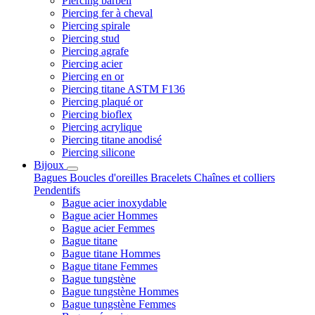
Piercing barbell
Piercing fer à cheval
Piercing spirale
Piercing stud
Piercing agrafe
Piercing acier
Piercing en or
Piercing titane ASTM F136
Piercing plaqué or
Piercing bioflex
Piercing acrylique
Piercing titane anodisé
Piercing silicone
Bijoux
Bagues
Boucles d'oreilles
Bracelets
Chaînes et colliers
Pendentifs
Bague acier inoxydable
Bague acier Hommes
Bague acier Femmes
Bague titane
Bague titane Hommes
Bague titane Femmes
Bague tungstène
Bague tungstène Hommes
Bague tungstène Femmes