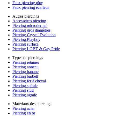
Faux piercing plug
Faux piercing écarteur
Autres piercings
Accessoires piercing
Piercing microdermal
Piercing gros diamètres
Piercing Crystal Evolution
Piercing Playboy
Piercing surface
Piercing LGBT & Gay Pride
Types de piercings
Piercing retainer
Piercing anneau
Piercing banane
Piercing barbell
Piercing fer à cheval
Piercing spirale
Piercing stud
Piercing agrafe
Matériaux des piercings
Piercing acier
Piercing en or