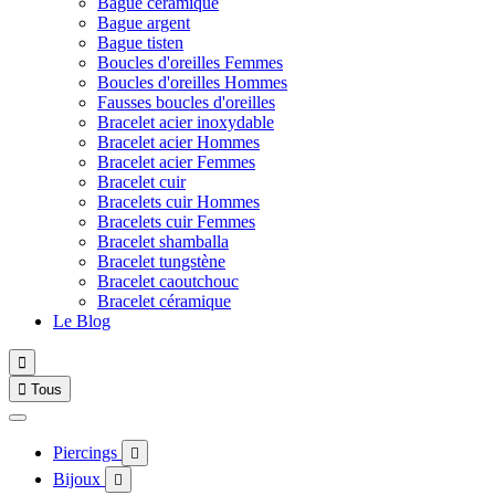
Bague céramique
Bague argent
Bague tisten
Boucles d'oreilles Femmes
Boucles d'oreilles Hommes
Fausses boucles d'oreilles
Bracelet acier inoxydable
Bracelet acier Hommes
Bracelet acier Femmes
Bracelet cuir
Bracelets cuir Hommes
Bracelets cuir Femmes
Bracelet shamballa
Bracelet tungstène
Bracelet caoutchouc
Bracelet céramique
Le Blog


Tous
Piercings

Bijoux
