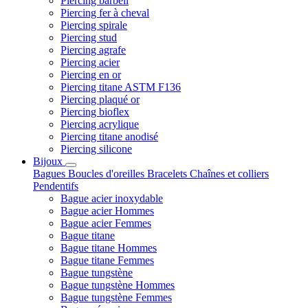
Piercing barbell
Piercing fer à cheval
Piercing spirale
Piercing stud
Piercing agrafe
Piercing acier
Piercing en or
Piercing titane ASTM F136
Piercing plaqué or
Piercing bioflex
Piercing acrylique
Piercing titane anodisé
Piercing silicone
Bijoux
Bagues
Boucles d'oreilles
Bracelets
Chaînes et colliers
Pendentifs
Bague acier inoxydable
Bague acier Hommes
Bague acier Femmes
Bague titane
Bague titane Hommes
Bague titane Femmes
Bague tungstène
Bague tungstène Hommes
Bague tungstène Femmes