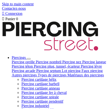
Skip to main content
Contactez-nous

Connexion

Panier
0
Piercings
Piercing oreille
Piercing nombril
Piercing nez
Piercing langue
Piercing téton
Piercing plug, tunnel, écarteur
Piercing lèvre
Piercing arcade
Piercing septum
Lot piercing
Faux piercing
Autres piercings
Types de piercings
Matériaux des piercings
Piercing cartilage hélix
Piercing cartilage barbell
Piercing cartilage anneau
Piercing cartilage fer à cheval
Piercing cartilage spirale
Piercing cartilage pendentif
Piercing industriel