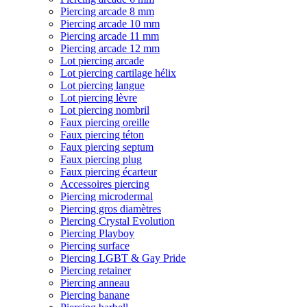
Piercing arcade 8 mm
Piercing arcade 10 mm
Piercing arcade 11 mm
Piercing arcade 12 mm
Lot piercing arcade
Lot piercing cartilage hélix
Lot piercing langue
Lot piercing lèvre
Lot piercing nombril
Faux piercing oreille
Faux piercing téton
Faux piercing septum
Faux piercing plug
Faux piercing écarteur
Accessoires piercing
Piercing microdermal
Piercing gros diamètres
Piercing Crystal Evolution
Piercing Playboy
Piercing surface
Piercing LGBT & Gay Pride
Piercing retainer
Piercing anneau
Piercing banane