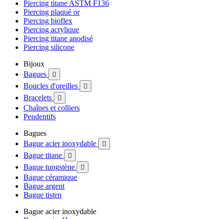
Piercing titane ASTM F136
Piercing plaqué or
Piercing bioflex
Piercing acrylique
Piercing titane anodisé
Piercing silicone
Bijoux
Bagues

Boucles d'oreilles

Bracelets

Chaînes et colliers
Pendentifs
Bagues
Bague acier inoxydable

Bague titane

Bague tungstène

Bague céramique
Bague argent
Bague tisten
Bague acier inoxydable