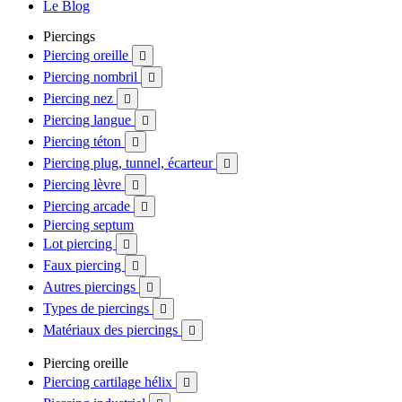
Le Blog
Piercings
Piercing oreille

Piercing nombril

Piercing nez

Piercing langue

Piercing téton

Piercing plug, tunnel, écarteur

Piercing lèvre

Piercing arcade

Piercing septum
Lot piercing

Faux piercing

Autres piercings

Types de piercings

Matériaux des piercings

Piercing oreille
Piercing cartilage hélix
