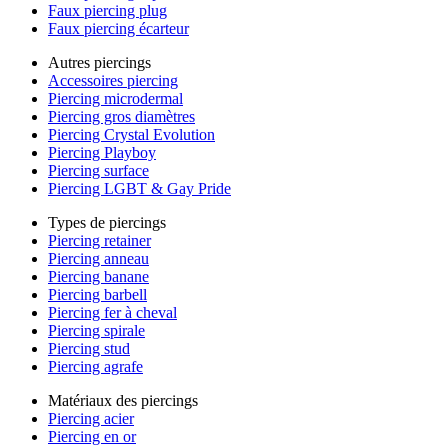
Faux piercing plug
Faux piercing écarteur
Autres piercings
Accessoires piercing
Piercing microdermal
Piercing gros diamètres
Piercing Crystal Evolution
Piercing Playboy
Piercing surface
Piercing LGBT & Gay Pride
Types de piercings
Piercing retainer
Piercing anneau
Piercing banane
Piercing barbell
Piercing fer à cheval
Piercing spirale
Piercing stud
Piercing agrafe
Matériaux des piercings
Piercing acier
Piercing en or