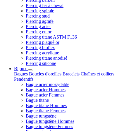
Piercing barbell
Piercing fer à cheval
Piercing spirale
Piercing stud
Piercing agrafe
Piercing acier
Piercing en or
Piercing titane ASTM F136
Piercing plaqué or
Piercing bioflex
Piercing acrylique
Piercing titane anodisé
Piercing silicone
Bijoux
Bagues
Boucles d'oreilles
Bracelets
Chaînes et colliers
Pendentifs
Bague acier inoxydable
Bague acier Hommes
Bague acier Femmes
Bague titane
Bague titane Hommes
Bague titane Femmes
Bague tungstène
Bague tungstène Hommes
Bague tungstène Femmes