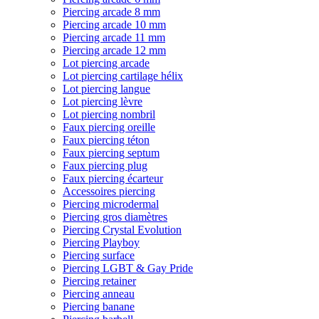
Piercing arcade 8 mm
Piercing arcade 10 mm
Piercing arcade 11 mm
Piercing arcade 12 mm
Lot piercing arcade
Lot piercing cartilage hélix
Lot piercing langue
Lot piercing lèvre
Lot piercing nombril
Faux piercing oreille
Faux piercing téton
Faux piercing septum
Faux piercing plug
Faux piercing écarteur
Accessoires piercing
Piercing microdermal
Piercing gros diamètres
Piercing Crystal Evolution
Piercing Playboy
Piercing surface
Piercing LGBT & Gay Pride
Piercing retainer
Piercing anneau
Piercing banane