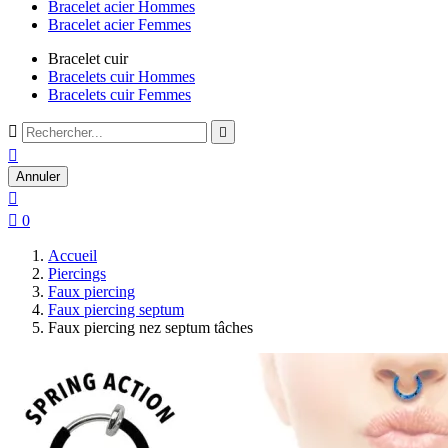
Bracelet acier Hommes
Bracelet acier Femmes
Bracelet cuir
Bracelets cuir Hommes
Bracelets cuir Femmes



Annuler


0
Accueil
Piercings
Faux piercing
Faux piercing septum
Faux piercing nez septum tâches