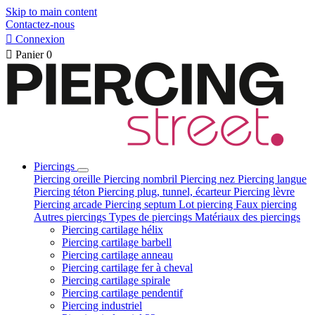
Skip to main content
Contactez-nous

Connexion

Panier
0
Piercings
Piercing oreille
Piercing nombril
Piercing nez
Piercing langue
Piercing téton
Piercing plug, tunnel, écarteur
Piercing lèvre
Piercing arcade
Piercing septum
Lot piercing
Faux piercing
Autres piercings
Types de piercings
Matériaux des piercings
Piercing cartilage hélix
Piercing cartilage barbell
Piercing cartilage anneau
Piercing cartilage fer à cheval
Piercing cartilage spirale
Piercing cartilage pendentif
Piercing industriel