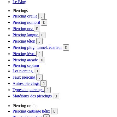
Le Blog
Piercings
Piercing oreille

Piercing nombril

Piercing nez

Piercing langue

Piercing téton

Piercing plug, tunnel, écarteur

Piercing lèvre

Piercing arcade

Piercing septum
Lot piercing

Faux piercing

Autres piercings

Types de piercings

Matériaux des piercings

Piercing oreille
Piercing cartilage hélix
