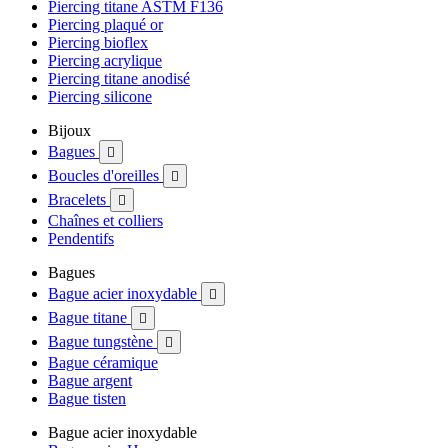
Piercing titane ASTM F136
Piercing plaqué or
Piercing bioflex
Piercing acrylique
Piercing titane anodisé
Piercing silicone
Bijoux
Bagues

Boucles d'oreilles

Bracelets

Chaînes et colliers
Pendentifs
Bagues
Bague acier inoxydable

Bague titane

Bague tungstène

Bague céramique
Bague argent
Bague tisten
Bague acier inoxydable