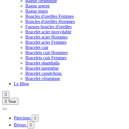
Bague céramique
Bague argent
Bague tisten
Boucles d'oreilles Femmes
Boucles d'oreilles Hommes
Fausses boucles d'oreilles
Bracelet acier inoxydable
Bracelet acier Hommes
Bracelet acier Femmes
Bracelet cuir
Bracelets cuir Hommes
Bracelets cuir Femmes
Bracelet shamballa
Bracelet tungstène
Bracelet caoutchouc
Bracelet céramique
Le Blog


Tous
Piercings

Bijoux
