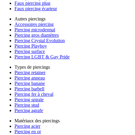
Faux piercing plug
Faux piercing écarteur
Autres piercings
Accessoires piercing
Piercing microdermal
Piercing gros diamètres
Piercing Crystal Evolution
Piercing Playboy
Piercing surface
Piercing LGBT & Gay Pride
Types de piercings
Piercing retainer
Piercing anneau
Piercing banane
Piercing barbell
Piercing fer à cheval
Piercing spirale
Piercing stud
Piercing agrafe
Matériaux des piercings
Piercing acier
Piercing en or