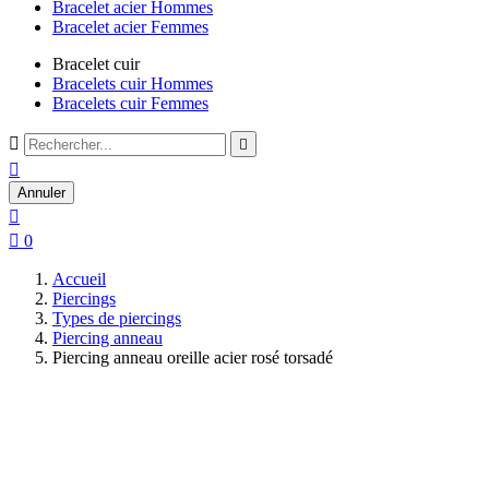
Bracelet acier Hommes
Bracelet acier Femmes
Bracelet cuir
Bracelets cuir Hommes
Bracelets cuir Femmes



Annuler


0
Accueil
Piercings
Types de piercings
Piercing anneau
Piercing anneau oreille acier rosé torsadé