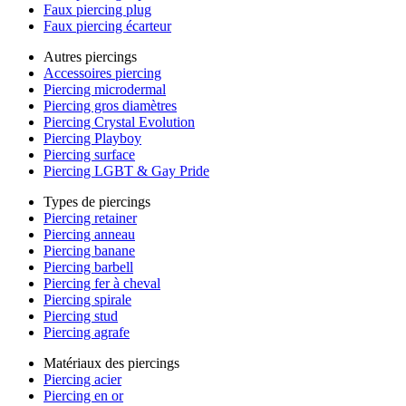
Faux piercing plug
Faux piercing écarteur
Autres piercings
Accessoires piercing
Piercing microdermal
Piercing gros diamètres
Piercing Crystal Evolution
Piercing Playboy
Piercing surface
Piercing LGBT & Gay Pride
Types de piercings
Piercing retainer
Piercing anneau
Piercing banane
Piercing barbell
Piercing fer à cheval
Piercing spirale
Piercing stud
Piercing agrafe
Matériaux des piercings
Piercing acier
Piercing en or