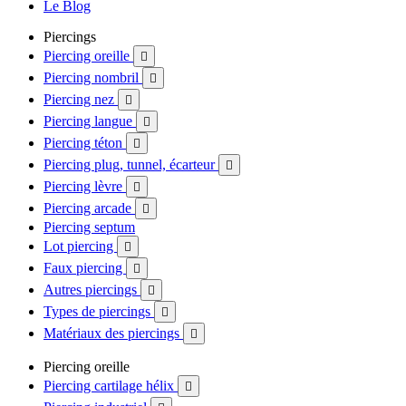
Le Blog
Piercings
Piercing oreille

Piercing nombril

Piercing nez

Piercing langue

Piercing téton

Piercing plug, tunnel, écarteur

Piercing lèvre

Piercing arcade

Piercing septum
Lot piercing

Faux piercing

Autres piercings

Types de piercings

Matériaux des piercings

Piercing oreille
Piercing cartilage hélix
