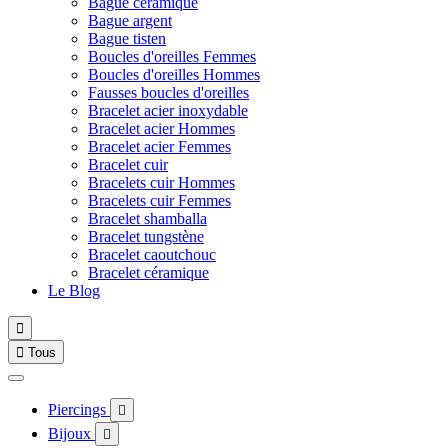
Bague céramique
Bague argent
Bague tisten
Boucles d'oreilles Femmes
Boucles d'oreilles Hommes
Fausses boucles d'oreilles
Bracelet acier inoxydable
Bracelet acier Hommes
Bracelet acier Femmes
Bracelet cuir
Bracelets cuir Hommes
Bracelets cuir Femmes
Bracelet shamballa
Bracelet tungstène
Bracelet caoutchouc
Bracelet céramique
Le Blog


Tous
Piercings

Bijoux
