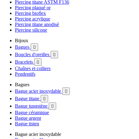
Piercing titane ASTM F136
Piercing plaqué or
Piercing bioflex
Piercing acrylique
Piercing titane anodisé
Piercing silicone
Bijoux
Bagues

Boucles d'oreilles

Bracelets

Chaînes et colliers
Pendentifs
Bagues
Bague acier inoxydable

Bague titane

Bague tungstène

Bague céramique
Bague argent
Bague tisten
Bague acier inoxydable