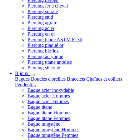
Piercing barbell
Piercing fer à cheval
Piercing spirale
Piercing stud
Piercing agrafe
Piercing acier
Piercing en or
Piercing titane ASTM F136
Piercing plaqué or
Piercing bioflex
Piercing acrylique
Piercing titane anodisé
Piercing silicone
Bijoux
Bagues
Boucles d'oreilles
Bracelets
Chaînes et colliers
Pendentifs
Bague acier inoxydable
Bague acier Hommes
Bague acier Femmes
Bague titane
Bague titane Hommes
Bague titane Femmes
Bague tungstène
Bague tungstène Hommes
Bague tungstène Femmes