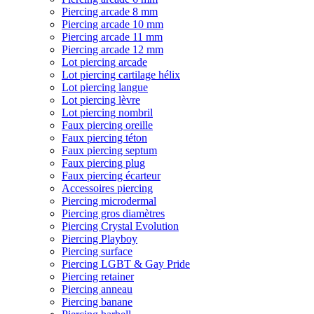
Piercing arcade 8 mm
Piercing arcade 10 mm
Piercing arcade 11 mm
Piercing arcade 12 mm
Lot piercing arcade
Lot piercing cartilage hélix
Lot piercing langue
Lot piercing lèvre
Lot piercing nombril
Faux piercing oreille
Faux piercing téton
Faux piercing septum
Faux piercing plug
Faux piercing écarteur
Accessoires piercing
Piercing microdermal
Piercing gros diamètres
Piercing Crystal Evolution
Piercing Playboy
Piercing surface
Piercing LGBT & Gay Pride
Piercing retainer
Piercing anneau
Piercing banane