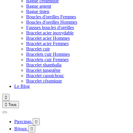
Bague céramique
Bague argent
Bague tisten
Boucles d'oreilles Femmes
Boucles d'oreilles Hommes
Fausses boucles d'oreilles
Bracelet acier inoxydable
Bracelet acier Hommes
Bracelet acier Femmes
Bracelet cuir
Bracelets cuir Hommes
Bracelets cuir Femmes
Bracelet shamballa
Bracelet tungstène
Bracelet caoutchouc
Bracelet céramique
Le Blog


Tous
Piercings

Bijoux
