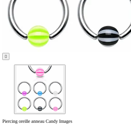

Piercing oreille anneau Candy Images