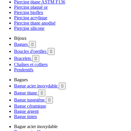
Piercing titane ASTM F136
Piercing plaqué or
Piercing bioflex
Piercing acrylique
Piercing titane anodisé
Piercing silicone
Bijoux
Bagues

Boucles d'oreilles

Bracelets

Chaînes et colliers
Pendentifs
Bagues
Bague acier inoxydable

Bague titane

Bague tungstène

Bague céramique
Bague argent
Bague tisten
Bague acier inoxydable