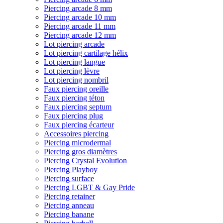
Piercing arcade 8 mm
Piercing arcade 10 mm
Piercing arcade 11 mm
Piercing arcade 12 mm
Lot piercing arcade
Lot piercing cartilage hélix
Lot piercing langue
Lot piercing lèvre
Lot piercing nombril
Faux piercing oreille
Faux piercing téton
Faux piercing septum
Faux piercing plug
Faux piercing écarteur
Accessoires piercing
Piercing microdermal
Piercing gros diamètres
Piercing Crystal Evolution
Piercing Playboy
Piercing surface
Piercing LGBT & Gay Pride
Piercing retainer
Piercing anneau
Piercing banane