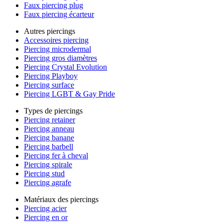
Faux piercing plug
Faux piercing écarteur
Autres piercings
Accessoires piercing
Piercing microdermal
Piercing gros diamètres
Piercing Crystal Evolution
Piercing Playboy
Piercing surface
Piercing LGBT & Gay Pride
Types de piercings
Piercing retainer
Piercing anneau
Piercing banane
Piercing barbell
Piercing fer à cheval
Piercing spirale
Piercing stud
Piercing agrafe
Matériaux des piercings
Piercing acier
Piercing en or