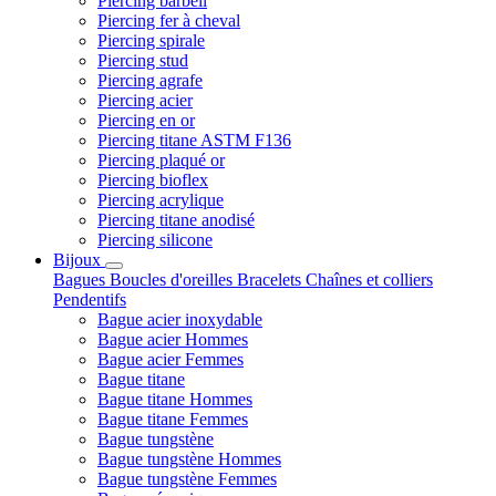
Piercing barbell
Piercing fer à cheval
Piercing spirale
Piercing stud
Piercing agrafe
Piercing acier
Piercing en or
Piercing titane ASTM F136
Piercing plaqué or
Piercing bioflex
Piercing acrylique
Piercing titane anodisé
Piercing silicone
Bijoux
Bagues
Boucles d'oreilles
Bracelets
Chaînes et colliers
Pendentifs
Bague acier inoxydable
Bague acier Hommes
Bague acier Femmes
Bague titane
Bague titane Hommes
Bague titane Femmes
Bague tungstène
Bague tungstène Hommes
Bague tungstène Femmes