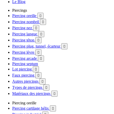
Le Blog
Piercings
Piercing oreille

Piercing nombril

Piercing nez

Piercing langue

Piercing téton

Piercing plug, tunnel, écarteur

Piercing lèvre

Piercing arcade

Piercing septum
Lot piercing

Faux piercing

Autres piercings

Types de piercings

Matériaux des piercings

Piercing oreille
Piercing cartilage hélix
