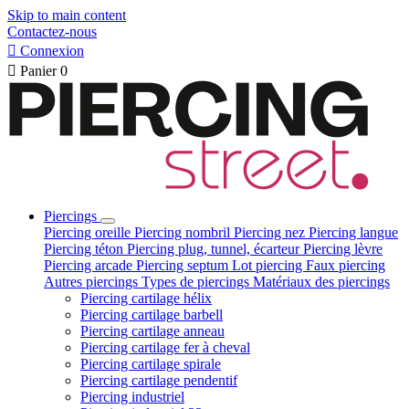
Skip to main content
Contactez-nous

Connexion

Panier
0
Piercings
Piercing oreille
Piercing nombril
Piercing nez
Piercing langue
Piercing téton
Piercing plug, tunnel, écarteur
Piercing lèvre
Piercing arcade
Piercing septum
Lot piercing
Faux piercing
Autres piercings
Types de piercings
Matériaux des piercings
Piercing cartilage hélix
Piercing cartilage barbell
Piercing cartilage anneau
Piercing cartilage fer à cheval
Piercing cartilage spirale
Piercing cartilage pendentif
Piercing industriel