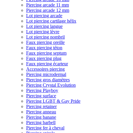
Piercing arcade 11 mm
Piercing arcade 12 mm
Lot piercing arcade
Lot piercing cartilage hélix
Lot piercing langue
Lot piercing lèvre
Lot piercing nombril
Faux piercing oreille
Faux piercing téton
Faux piercing septum
Faux piercing plug
Faux piercing écarteur
Accessoires piercing
Piercing microdermal
Piercing gros diamètres
Piercing Crystal Evolution
Piercing Playboy
Piercing surface
Piercing LGBT & Gay Pride
Piercing retainer
Piercing anneau
Piercing banane
Piercing barbell
Piercing fer à cheval