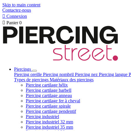
Skip to main content
Contactez-nous

Connexion

Panier
0
Piercings
Piercing oreille
Piercing nombril
Piercing nez
Piercing langue
P
Types de piercings
Matériaux des piercings
Piercing cartilage hélix
Piercing cartilage barbell
Piercing cartilage anneau
Piercing cartilage fer à cheval
Piercing cartilage spirale
Piercing cartilage pendentif
Piercing industriel
Piercing industriel 32 mm
Piercing industriel 35 mm