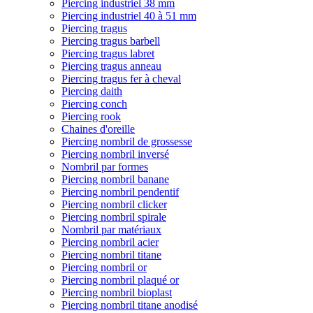
Piercing industriel 38 mm
Piercing industriel 40 à 51 mm
Piercing tragus
Piercing tragus barbell
Piercing tragus labret
Piercing tragus anneau
Piercing tragus fer à cheval
Piercing daith
Piercing conch
Piercing rook
Chaines d'oreille
Piercing nombril de grossesse
Piercing nombril inversé
Nombril par formes
Piercing nombril banane
Piercing nombril pendentif
Piercing nombril clicker
Piercing nombril spirale
Nombril par matériaux
Piercing nombril acier
Piercing nombril titane
Piercing nombril or
Piercing nombril plaqué or
Piercing nombril bioplast
Piercing nombril titane anodisé