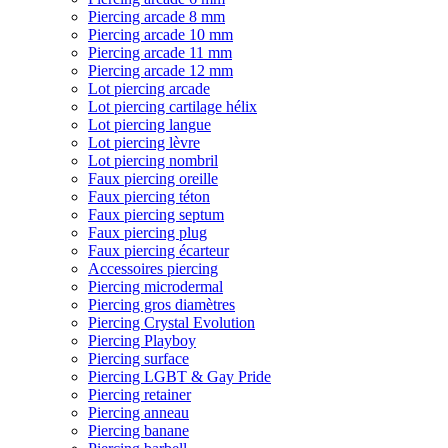
Piercing arcade 8 mm
Piercing arcade 10 mm
Piercing arcade 11 mm
Piercing arcade 12 mm
Lot piercing arcade
Lot piercing cartilage hélix
Lot piercing langue
Lot piercing lèvre
Lot piercing nombril
Faux piercing oreille
Faux piercing téton
Faux piercing septum
Faux piercing plug
Faux piercing écarteur
Accessoires piercing
Piercing microdermal
Piercing gros diamètres
Piercing Crystal Evolution
Piercing Playboy
Piercing surface
Piercing LGBT & Gay Pride
Piercing retainer
Piercing anneau
Piercing banane