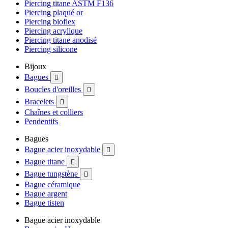
Piercing titane ASTM F136
Piercing plaqué or
Piercing bioflex
Piercing acrylique
Piercing titane anodisé
Piercing silicone
Bijoux
Bagues

Boucles d'oreilles

Bracelets

Chaînes et colliers
Pendentifs
Bagues
Bague acier inoxydable

Bague titane

Bague tungstène

Bague céramique
Bague argent
Bague tisten
Bague acier inoxydable