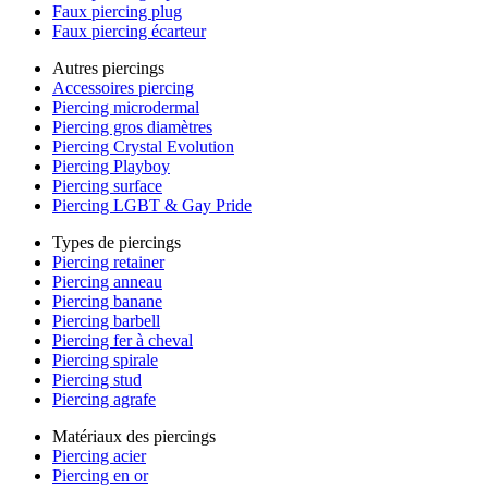
Faux piercing plug
Faux piercing écarteur
Autres piercings
Accessoires piercing
Piercing microdermal
Piercing gros diamètres
Piercing Crystal Evolution
Piercing Playboy
Piercing surface
Piercing LGBT & Gay Pride
Types de piercings
Piercing retainer
Piercing anneau
Piercing banane
Piercing barbell
Piercing fer à cheval
Piercing spirale
Piercing stud
Piercing agrafe
Matériaux des piercings
Piercing acier
Piercing en or