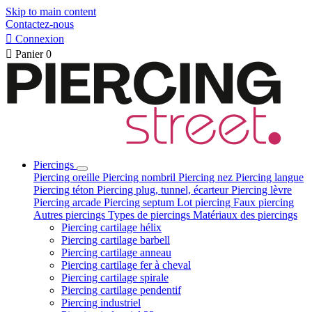
Skip to main content
Contactez-nous

Connexion

Panier
0
Piercings
Piercing oreille
Piercing nombril
Piercing nez
Piercing langue
Piercing téton
Piercing plug, tunnel, écarteur
Piercing lèvre
Piercing arcade
Piercing septum
Lot piercing
Faux piercing
Autres piercings
Types de piercings
Matériaux des piercings
Piercing cartilage hélix
Piercing cartilage barbell
Piercing cartilage anneau
Piercing cartilage fer à cheval
Piercing cartilage spirale
Piercing cartilage pendentif
Piercing industriel