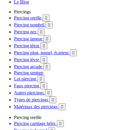
Le Blog
Piercings
Piercing oreille

Piercing nombril

Piercing nez

Piercing langue

Piercing téton

Piercing plug, tunnel, écarteur

Piercing lèvre

Piercing arcade

Piercing septum
Lot piercing

Faux piercing

Autres piercings

Types de piercings

Matériaux des piercings

Piercing oreille
Piercing cartilage hélix
