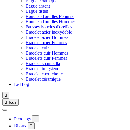
Bague céramique
Bague argent
Bague tisten
Boucles d'oreilles Femmes
Boucles d'oreilles Hommes
Fausses boucles d'oreilles
Bracelet acier inoxydable
Bracelet acier Hommes
Bracelet acier Femmes
Bracelet cuir
Bracelets cuir Hommes
Bracelets cuir Femmes
Bracelet shamballa
Bracelet tungstène
Bracelet caoutchouc
Bracelet céramique
Le Blog


Tous
Piercings

Bijoux
