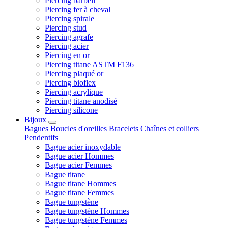
Piercing barbell
Piercing fer à cheval
Piercing spirale
Piercing stud
Piercing agrafe
Piercing acier
Piercing en or
Piercing titane ASTM F136
Piercing plaqué or
Piercing bioflex
Piercing acrylique
Piercing titane anodisé
Piercing silicone
Bijoux
Bagues
Boucles d'oreilles
Bracelets
Chaînes et colliers
Pendentifs
Bague acier inoxydable
Bague acier Hommes
Bague acier Femmes
Bague titane
Bague titane Hommes
Bague titane Femmes
Bague tungstène
Bague tungstène Hommes
Bague tungstène Femmes