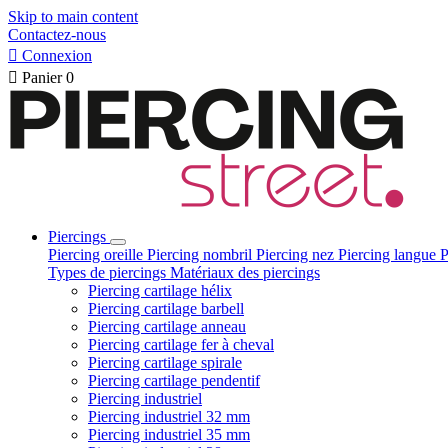
Skip to main content
Contactez-nous

Connexion

Panier
0
Piercings
Piercing oreille
Piercing nombril
Piercing nez
Piercing langue
P
Types de piercings
Matériaux des piercings
Piercing cartilage hélix
Piercing cartilage barbell
Piercing cartilage anneau
Piercing cartilage fer à cheval
Piercing cartilage spirale
Piercing cartilage pendentif
Piercing industriel
Piercing industriel 32 mm
Piercing industriel 35 mm