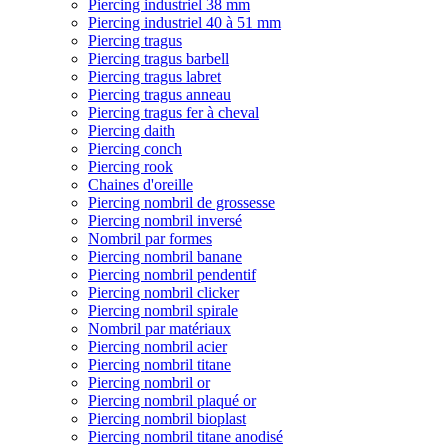
Piercing industriel 38 mm
Piercing industriel 40 à 51 mm
Piercing tragus
Piercing tragus barbell
Piercing tragus labret
Piercing tragus anneau
Piercing tragus fer à cheval
Piercing daith
Piercing conch
Piercing rook
Chaines d'oreille
Piercing nombril de grossesse
Piercing nombril inversé
Nombril par formes
Piercing nombril banane
Piercing nombril pendentif
Piercing nombril clicker
Piercing nombril spirale
Nombril par matériaux
Piercing nombril acier
Piercing nombril titane
Piercing nombril or
Piercing nombril plaqué or
Piercing nombril bioplast
Piercing nombril titane anodisé