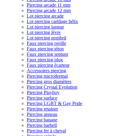
Piercing arcade 11 mm
Piercing arcade 12 mm
Lot piercing arcade
Lot piercing cartilage hélix
Lot piercing langue
Lot piercing lèvre
Lot piercing nombril
Faux piercing oreille
Faux piercing téton
Faux piercing septum
Faux piercing plug
Faux piercing écarteur
Accessoires piercing
Piercing microdermal
Piercing gros diamètres
Piercing Crystal Evolution
Piercing Playboy
Piercing surface
Piercing LGBT & Gay Pride
Piercing retainer
Piercing anneau
Piercing banane
Piercing barbell
Piercing fer à cheval