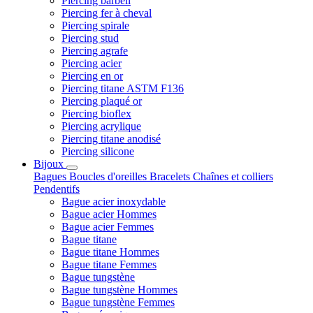
Piercing barbell
Piercing fer à cheval
Piercing spirale
Piercing stud
Piercing agrafe
Piercing acier
Piercing en or
Piercing titane ASTM F136
Piercing plaqué or
Piercing bioflex
Piercing acrylique
Piercing titane anodisé
Piercing silicone
Bijoux
Bagues
Boucles d'oreilles
Bracelets
Chaînes et colliers
Pendentifs
Bague acier inoxydable
Bague acier Hommes
Bague acier Femmes
Bague titane
Bague titane Hommes
Bague titane Femmes
Bague tungstène
Bague tungstène Hommes
Bague tungstène Femmes