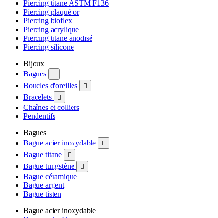
Piercing titane ASTM F136
Piercing plaqué or
Piercing bioflex
Piercing acrylique
Piercing titane anodisé
Piercing silicone
Bijoux
Bagues

Boucles d'oreilles

Bracelets

Chaînes et colliers
Pendentifs
Bagues
Bague acier inoxydable

Bague titane

Bague tungstène

Bague céramique
Bague argent
Bague tisten
Bague acier inoxydable