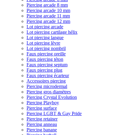
Piercing arcade 8 mm
Piercing arcade 10 mm
Piercing arcade 11 mm
Piercing arcade 12 mm
Lot piercing arcade
Lot piercing cartilage hélix
Lot piercing langue
Lot piercing lèvre
Lot piercing nombril
Faux piercing oreille
Faux piercing téton
Faux piercing septum
Faux piercing plug
Faux piercing écarteur
Accessoires piercing
Piercing microdermal
Piercing gros diamètres
Piercing Crystal Evolution
Piercing Playboy
Piercing surface
Piercing LGBT & Gay Pride
Piercing retainer
Piercing anneau
Piercing banane