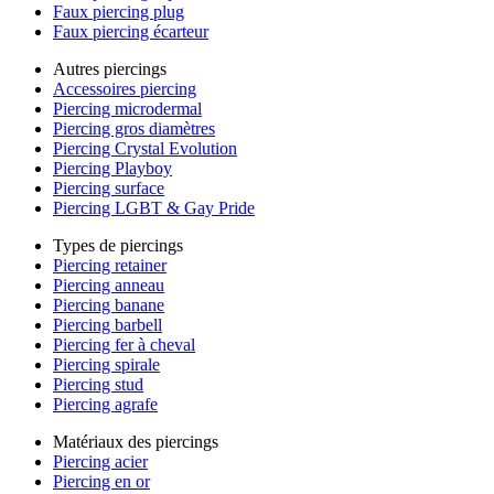
Faux piercing plug
Faux piercing écarteur
Autres piercings
Accessoires piercing
Piercing microdermal
Piercing gros diamètres
Piercing Crystal Evolution
Piercing Playboy
Piercing surface
Piercing LGBT & Gay Pride
Types de piercings
Piercing retainer
Piercing anneau
Piercing banane
Piercing barbell
Piercing fer à cheval
Piercing spirale
Piercing stud
Piercing agrafe
Matériaux des piercings
Piercing acier
Piercing en or