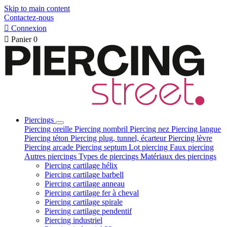
Skip to main content
Contactez-nous

Connexion

Panier
0
Piercings
Piercing oreille
Piercing nombril
Piercing nez
Piercing langue
Piercing téton
Piercing plug, tunnel, écarteur
Piercing lèvre
Piercing arcade
Piercing septum
Lot piercing
Faux piercing
Autres piercings
Types de piercings
Matériaux des piercings
Piercing cartilage hélix
Piercing cartilage barbell
Piercing cartilage anneau
Piercing cartilage fer à cheval
Piercing cartilage spirale
Piercing cartilage pendentif
Piercing industriel