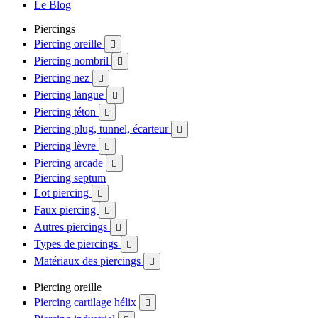
Le Blog
Piercings
Piercing oreille

Piercing nombril

Piercing nez

Piercing langue

Piercing téton

Piercing plug, tunnel, écarteur

Piercing lèvre

Piercing arcade

Piercing septum
Lot piercing

Faux piercing

Autres piercings

Types de piercings

Matériaux des piercings

Piercing oreille
Piercing cartilage hélix
