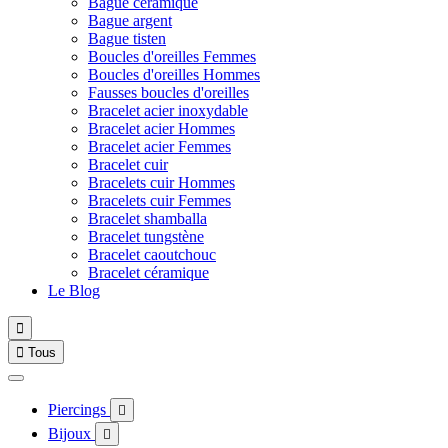
Bague céramique
Bague argent
Bague tisten
Boucles d'oreilles Femmes
Boucles d'oreilles Hommes
Fausses boucles d'oreilles
Bracelet acier inoxydable
Bracelet acier Hommes
Bracelet acier Femmes
Bracelet cuir
Bracelets cuir Hommes
Bracelets cuir Femmes
Bracelet shamballa
Bracelet tungstène
Bracelet caoutchouc
Bracelet céramique
Le Blog


Tous
Piercings

Bijoux
